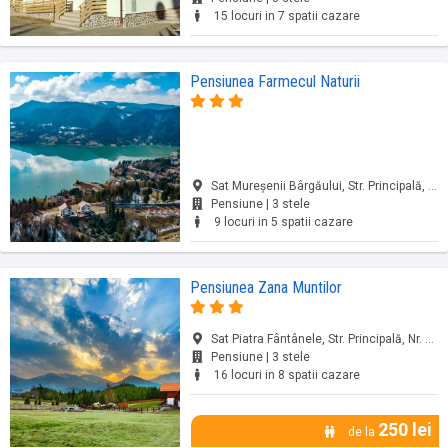
15 locuri in 7 spatii cazare
Pensiunea Farmecul Naturii
Sat Mureşenii Bârgăului, Str. Principală, Nr. 242A, Colibița, jud. Bistrița-Năsăud
Pensiune | 3 stele
9 locuri in 5 spatii cazare
Pensiunea Zana Muntilor
Sat Piatra Fântânele, Str. Principală, Nr. 75E, Piatra Fântânele, jud. Bistrița-Năsăud
Pensiune | 3 stele
16 locuri in 8 spatii cazare
250 lei
de la