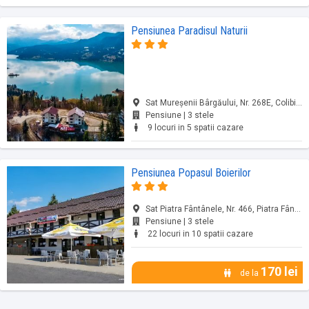
Pensiunea Paradisul Naturii
Sat Mureşenii Bârgăului, Nr. 268E, Colibița, jud. Bistrița-Năsăud
Pensiune | 3 stele
9 locuri in 5 spatii cazare
Pensiunea Popasul Boierilor
Sat Piatra Fântânele, Nr. 466, Piatra Fântânele, jud. Bistrița-Năsăud
Pensiune | 3 stele
22 locuri in 10 spatii cazare
170 lei
de la