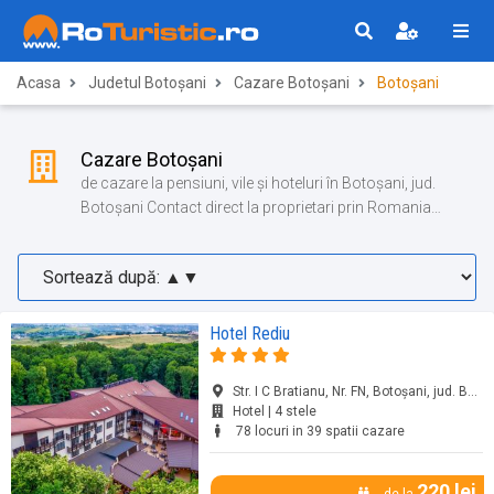
Acasa
Judetul Botoșani
Cazare Botoșani
Botoșani
Cazare Botoșani
de cazare la pensiuni, vile și hoteluri în Botoșani, jud.
Botoșani Contact direct la proprietari prin Romania
Turistica!
Hotel Rediu
Str. I C Bratianu, Nr. FN, Botoșani, jud. Botoșani
Hotel | 4 stele
78 locuri in 39 spatii cazare
220 lei
de la