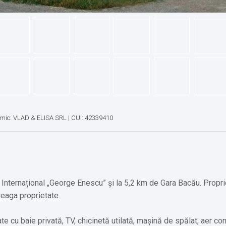
omic: VLAD & ELISA SRL | CUI: 42339410
l Internațional „George Enescu” și la 5,2 km de Gara Bacău. Propr
reaga proprietate.
e cu baie privată, TV, chicinetă utilată, mașină de spălat, aer con