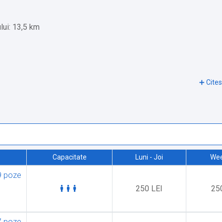
lui: 13,5 km
Capacitate
Luni - Joi
We
9 poze
250 LEI
25
7 poze