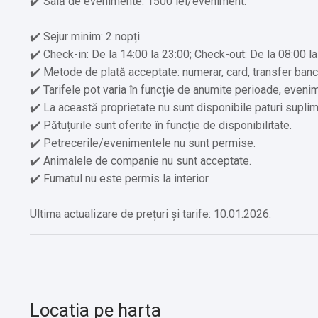
✔️ Sală de evenimente: 1500 lei/eveniment.
✔️ Sejur minim: 2 nopți.
✔️ Check-in: De la 14:00 la 23:00; Check-out: De la 08:00 la
✔️ Metode de plată acceptate: numerar, card, transfer banc
✔️ Tarifele pot varia în funcție de anumite perioade, eveni
✔️ La această proprietate nu sunt disponibile paturi suplim
✔️ Pătuțurile sunt oferite în funcție de disponibilitate.
✔️ Petrecerile/evenimentele nu sunt permise.
✔️ Animalele de companie nu sunt acceptate.
✔️ Fumatul nu este permis la interior.
Ultima actualizare de prețuri și tarife: 10.01.2026.
Locatia pe harta