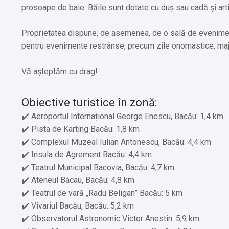
prosoape de baie. Băile sunt dotate cu duș sau cadă și art
Proprietatea dispune, de asemenea, de o sală de eveniment
pentru evenimente restrânse, precum zile onomastice, maj
Vă așteptăm cu drag!
Obiective turistice în zonă:
✔️ Aeroportul Internațional George Enescu, Bacău: 1,4 km
✔️ Pista de Karting Bacău: 1,8 km
✔️ Complexul Muzeal Iulian Antonescu, Bacău: 4,4 km
✔️ Insula de Agrement Bacău: 4,4 km
✔️ Teatrul Municipal Bacovia, Bacău: 4,7 km
✔️ Ateneul Bacau, Bacău: 4,8 km
✔️ Teatrul de vară „Radu Beligan” Bacău: 5 km
✔️ Vivariul Bacău, Bacău: 5,2 km
✔️ Observatorul Astronomic Victor Anestin: 5,9 km