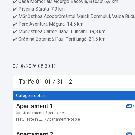
✔️ Casa Memorială George Bacovia, Bacău: 6,9 km
✔️ Piscina Sărata: 7,9 km
✔️ Mănăstirea Acoperământul Maicii Domnului, Valea Budu
✔️ Parc Aventura Măgura: 14,5 km
✔️ Mănăstirea Carmelitană, Luncani: 19,8 km
✔️ Grădina Botanică Paul Țarălungă: 21,5 km
Servicii suplimentare incluse in pret:
✔️ Etaje superioare accesibile doar pe scări
07.08.2026 08:30:13
Alte servicii oferite contra cost:
✔️ Sală pentru petreceri private (Cost suplimentar)
Categorii dotari
Apartament 1
Apartament | 3 persoane
Prețul este în LEI / Apartament/Noapte
Apartament 2