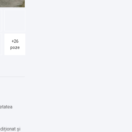
+26
poze
ietatea
diționat și