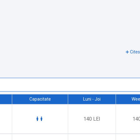
Capacitate
Luni - Joi
Wee
140 LEI
140