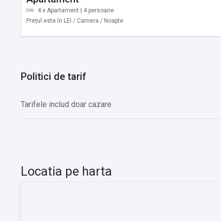
Teren de sport, Sala Fitness, Parcare
4 x Apartament | 4 persoane
Prețul este în LEI / Camera / Noapte
Alte servicii oferite contra cost:
Sauna
Politici de tarif
Tarifele includ doar cazare.
Locatia pe harta