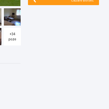
Cazare Borsec
+34
poze