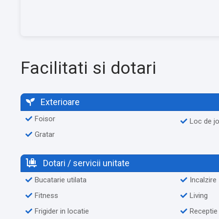
Facilitati si dotari
Exterioare
Foisor
Loc de j
Gratar
Dotari / servicii unitate
Bucatarie utilata
Incalzire
Fitness
Living
Frigider in locatie
Receptie