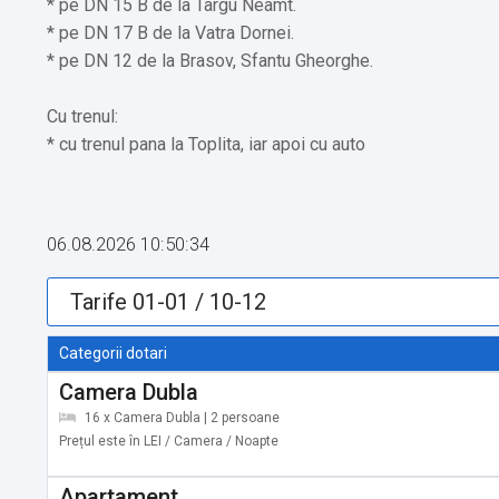
* pe DN 15 B de la Targu Neamt.
* pe DN 17 B de la Vatra Dornei.
* pe DN 12 de la Brasov, Sfantu Gheorghe.
Cu trenul:
* cu trenul pana la Toplita, iar apoi cu auto
26 km spre Borsec.
Restaurant Vila Sport:
06.08.2026 10:50:34
* Restaurantul nu se afla in incinta vilei, este situat in oras.
* Restaurantul dispune de o capacitate de 60 locuri.
Categorii dotari
* In aceast local se organizeaza revelioane, mese
Camera Dubla
festive si diferite evenimente (nunti, botezuri, etc.)
16 x Camera Dubla | 2 persoane
Prețul este în LEI / Camera / Noapte
Servicii suplimentare incluse in pret:
Apartament