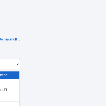
kend
 LEI