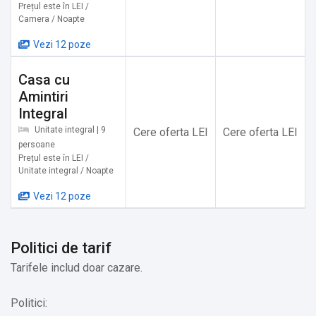
✔️ Etaje superioare accesibile doar pe scări
Prețul este în LEI /
Camera / Noapte
Alte servicii oferite contra cost:
Vezi 12 poze
✔️ Transfer de la și/sau la aeroport (Cost suplimentar)
Casa cu
✔️ Servicii de spălătorie (Cost suplimentar)
Amintiri
✔️ Mâncăruri și băuturi (Cost suplimentar)
Integral
✔️ Serviciu de menaj (Cost suplimentar)
Unitate integral | 9
Cere oferta LEI
Cere oferta LEI
✔️ Închiriere mașină (Cost suplimentar)
persoane
✔️ Ghid turistic (Cost suplimentar)
Prețul este în LEI /
✔️ Închiriere ATV și Buggy (Cost suplimentar)
Unitate integral / Noapte
✔️ Închiriere de biciclete (Cost suplimentar)
Vezi 12 poze
✔️ Echitație (Cost suplimentar) În afara locației
✔️ Drumeţii (Cost suplimentar) În afara locației
✔️ Plimbări cu trăsură / sanie trasă de cal (Cost
Politici de tarif
suplimentar)
Tarifele includ doar cazare.
Politici: