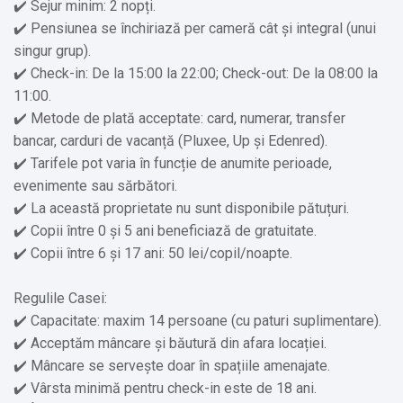
✔️ Sejur minim: 2 nopți.
✔️ Pensiunea se închiriază per cameră cât și integral (unui
singur grup).
✔️ Check-in: De la 15:00 la 22:00; Check-out: De la 08:00 la
11:00.
✔️ Metode de plată acceptate: card, numerar, transfer
bancar, carduri de vacanță (Pluxee, Up și Edenred).
✔️ Tarifele pot varia în funcție de anumite perioade,
evenimente sau sărbători.
✔️ La această proprietate nu sunt disponibile pătuțuri.
✔️ Copii între 0 și 5 ani beneficiază de gratuitate.
✔️ Copii între 6 și 17 ani: 50 lei/copil/noapte.
Regulile Casei:
✔️ Capacitate: maxim 14 persoane (cu paturi suplimentare).
✔️ Acceptăm mâncare și băutură din afara locației.
✔️ Mâncare se servește doar în spațiile amenajate.
✔️ Vârsta minimă pentru check-in este de 18 ani.