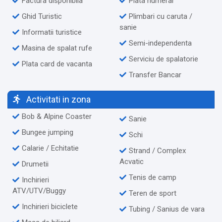
Factura disponibila
Plata numerar
Ghid Turistic
Plimbari cu caruta /
sanie
Informatii turistice
Semi-independenta
Masina de spalat rufe
Serviciu de spalatorie
Plata card de vacanta
Transfer Bancar
Activitati in zona
Bob & Alpine Coaster
Sanie
Bungee jumping
Schi
Calarie / Echitatie
Strand / Complex
Acvatic
Drumetii
Tenis de camp
Inchirieri
ATV/UTV/Buggy
Teren de sport
Inchirieri biciclete
Tubing / Sanius de vara