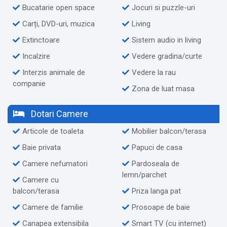
Bucatarie open space
Jocuri si puzzle-uri
Carți, DVD-uri, muzica
Living
Extinctoare
Sistem audio in living
Incalzire
Vedere gradina/curte
Interzis animale de
Vedere la rau
companie
Zona de luat masa
Dotari Camere
Articole de toaleta
Mobilier balcon/terasa
Baie privata
Papuci de casa
Camere nefumatori
Pardoseala de
lemn/parchet
Camere cu
balcon/terasa
Priza langa pat
Camere de familie
Prosoape de baie
Canapea extensibila
Smart TV (cu internet)