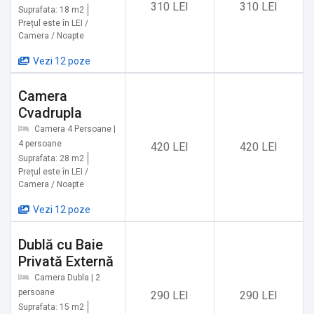
310 LEI
310 LEI
✔️ Trasee montane (cu plecare direct din apropierea
Suprafata: 18 m2
Prețul este în LEI /
cabanei)
Camera / Noapte
✔️ Schi, săniuș, tubing – Pârtiile Zănoaga (Brava Park)
✔️ Zbor cu parapanta
Vezi 12 poze
✔️ Zbor cu avionul – traseu Brașov – Râșnov – Bran
Camera
✔️ Biliard și bowling – locația „La Lupi”
Cvadrupla
✔️ Secret Room (escape room)
✔️ Paintball
Camera 4 Persoane |
4 persoane
420 LEI
420 LEI
✔️ Închiriere teren de fotbal
Suprafata: 28 m2
✔️ Bob – Cheile Grădiștei
Prețul este în LEI /
✔️ ATV / Buggy / trotinete electrice (trasee cu ghid)
Camera / Noapte
✔️ Biciclete electrice
Vezi 12 poze
✔️ Trasee montane cu mașini off-road
✔️ Plimbări cu trăsura în rezervație
Dublă cu Baie
✔️ Plimbări cu sania trasă de cai
Privată Externă
Camera Dubla | 2
Servicii suplimentare incluse in pret:
persoane
290 LEI
290 LEI
Suprafata: 15 m2