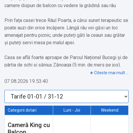
camere dispun de balcon cu vedere la grădină sau râu.
Prin fața casei trece Râul Poarta, a cărui sunet terapeutic se
poate auzi din orice încăpere. Lângă râu vei găsi un loc
amenajat pentru picnic, unde puteți găti la ceaun sau grătar
și puteți servi masa pe malul apei.
Casa se află foarte aproape de Parcul Național Bucegi și de
pârtia de schi și săniuș Zănoaga (5 min. de mers pe jos).
Zona este foarte liniștită, oferă intimitate și oportunitatea
de a vizita multe obiective turistice.
07.08.2026 19:53:40
Vă așteptăm cu drag la Casa cu Amintiri din Bran!
Categorii dotari
Luni - Joi
Weekend
Obiective turistice în zonă:
Obiective turistice:
Cameră King cu
✔️ Pârtia Bran-Zănoaga (Brava Park): 1 km
Balcon