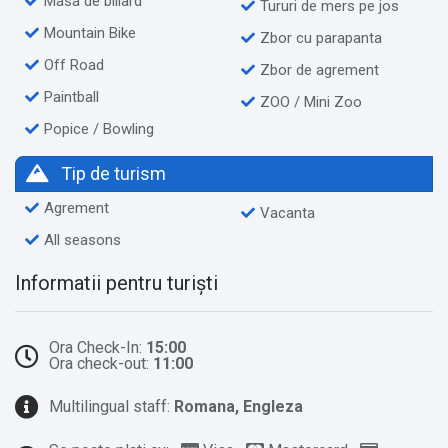
Masa de biliard
Tururi de mers pe jos
Mountain Bike
Zbor cu parapanta
Off Road
Zbor de agrement
Paintball
ZOO / Mini Zoo
Popice / Bowling
Tip de turism
Agrement
Vacanta
All seasons
Informatii pentru turiști
Ora Check-In:
15:00
Ora check-out:
11:00
Multilingual staff:
Romana, Engleza