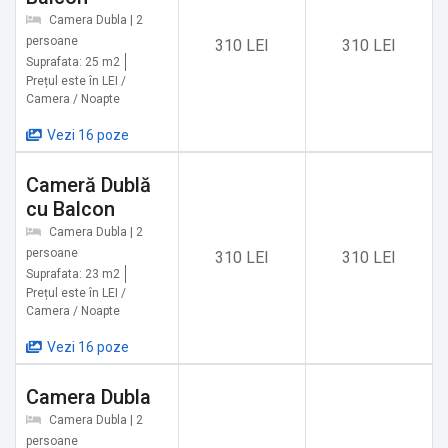
✔️ Castelul Bran: 3,4 km
Camera Dubla | 2
✔️ Club Vila Bran (pentru copii): 4,2 km
persoane
310 LEI
310 LEI
✔️ Mănăstirea Bran, Șimon: 11,7 km
Suprafata: 25 m2
Prețul este în LEI /
✔️ Peștera Liliecilor: 12,9 km
Camera / Noapte
✔️ Cascada La Chișătoare: 13,2 km
✔️ Amfiteatrul Transilvania: 14,9 km
Vezi 16 poze
✔️ Sanctuarul Libearty Zărnești: 16 km
Cameră Dublă
✔️ Dino Parc (pentru copii): 16,9 km
cu Balcon
✔️ Cetatea Râșnov: 17,3 km
✔️ Mănăstirea Colțul Chiliilor: 18,1 km
Camera Dubla | 2
persoane
310 LEI
310 LEI
✔️ Prăpăstile Zărneștiului: 18,4 km
Suprafata: 23 m2
✔️ Plaiul Foii Zărnești: 23,3 km
Prețul este în LEI /
✔️ Pârtia Bradul Poiana Brașov: 26,3 km
Camera / Noapte
✔️ Peștera Dâmbovicioara: 27,6 km
Vezi 16 poze
Activități în apropiere:
Camera Dubla
✔️ Închiriere biciclete (se rezervă telefonic cu câteva zile
Camera Dubla | 2
înainte)
persoane