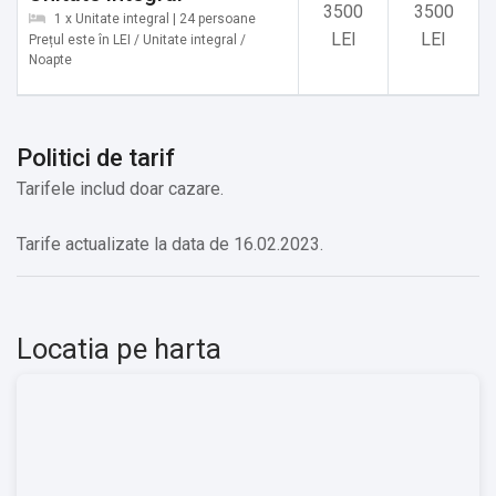
-Castelul Cantacuzino - 18 km
3500
3500
1 x Unitate integral | 24 persoane
-First Romanian School Museum - 18 km
LEI
LEI
Prețul este în LEI / Unitate integral /
-Catherine's Gate - 18 km
Noapte
-Bastionul Fierarilor - 19 km
-The Black Tower - 19 km
-Strada Sforii - 19 km
Politici de tarif
-The White Tower - 19 km
Tarifele includ doar cazare.
-Piata Sfatului - 19 km
Tarife actualizate la data de 16.02.2023.
Instalatii pe cablu:
-Lupului - 13 km
-Ruia - 13 km
-Stadion - 13 km
Locatia pe harta
Transport public:
-TrenTohanu Vechi - 5 km
-TrenGeneral Traian Mosoiu - 5 km