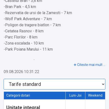
-Castelul Bran - 3,6 km
-Bran Park - 4,5 km
-Rezervatia de ursi de la Zarnesti - 7 km
-Wolf Park Adventure - 7 km
-Poligon de tragere biatlon - 7 km
-Cetatea Rasnov - 8 km
-Parc Florilor - 8 km
-Zona escalada - 10 km
-Park Poiana Marului - 11 km
Restaurante si cafenele:
-Cafenea/bar Restaurantul Coliba Vanatorului - 2,1 km
09.08.2026 10:31:22
-Cafenea/bar Gentiana - 2,5 km
-Cafenea/bar Contele Vladimir - 2,5 km
Principalele atractii:
Categorii dotari
Luni-Joi
Weekend
-Parcul de aventura Cheile Gradistei - 12 km
-Fun Park Kalinderu - 16 km
Unitate integral