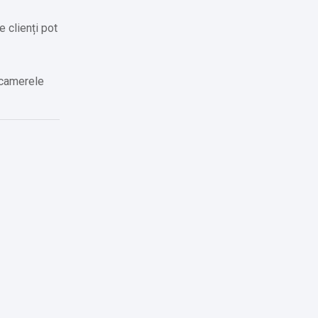
e clienți pot
 camerele