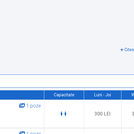
Capacitate
Luni - Joi
W
1 poze
300 LEI
1 poze