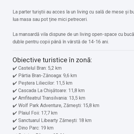
La parter turiștii au acces la un living cu sală de mese și b
lua masa sau pot ține mici petreceri.
La mansardă vila dispune de un living open-space cu bucăt
duble pentru copii până în vârstă de 14-16 ani.
Obiective turistice în zonă:
✔️ Castelul Bran: 5,2 km
✔️ Pârtia Bran-Zănoaga: 9,6 km
✔️ Peștera Liliecilor: 11,5 km
✔️ Cascada La Chișătoare: 11,8 km
✔️ Amfiteatrul Transilvania: 13,5 km
✔️ Wolf Park Adventure, Zărnești: 15,8 km
✔️ Plaiul Foii: 17,7 km
✔️ Sanctuarul Libearty Zărnești: 18 km
✔️ Dino Parc: 19 km