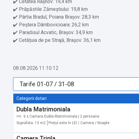
✔️ Cetatea Râșnov: 19,4 km
✔️ Prăpăstile Zărneștiului: 19,8 km
✔️ Pârtia Bradul, Poiana Brașov: 28,3 km
✔️ Peștera Dâmbovicioara: 26,2 km
✔️ Paradisul Acvatic, Brașov: 34,9 km
✔️ Cetățuia de pe Strajă, Brașov: 36,1 km
Servicii suplimentare incluse in pret:
✔️ Etaje superioare accesibile doar pe scări
08.08.2026 11:10:12
Alte servicii oferite contra cost:
✔️ Școală de schi (Cost suplimentar)
Categorii dotari
✔️ Depozit schiuri (Cost suplimentar)
Dubla Matrimoniala
✔️ Închiriere de biciclete (Cost suplimentar)
6 x Camera Dubla Matrimoniala | 2 persoane
✔️ Bingo (Cost suplimentar) În afara locației
Suprafata: 13 m2
Prețul este în LEI / Camera / Noapte
✔️ Aerobic (Cost suplimentar) În afara locației
✔️ Tir cu arcul (Cost suplimentar) În afara locației
Camera Tripla