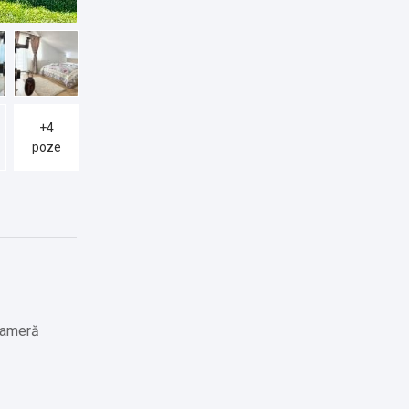
+4
poze
 cameră