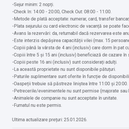
-Sejur minim: 2 nopți.
-Check In: 14:00 - 20:00, Check Out: 08:00 - 11:00.
-Metode de plată acceptate: numerar, card, transfer banca
-Plata sejurului cu card electronic de vacanță se poate fac
-Avans la rezervări: da, returnabil dacă rezervarea este anu
-Este interzis depășirea capacității vilei (max. 15 persoane
-Copiii până la vârsta de 4 ani (inclusiv) care dorm în pat c
-Copiii între 5 și 15 ani (inclusiv) beneficiază de cazare în
-Copiii peste 16 ani (inclusiv) sunt considerați adulți.
-La această proprietate nu sunt disponibile pătuțuri.
-Paturile suplimentare sunt oferite în funcție de disponibili
-Oaspeții trebuie să păstreze liniștea între 11:00 și 20:00.
-Petrecerile/evenimentele nu sunt permise (majorate sau 
-Animalele de companie nu sunt acceptate în unitate.
-Fumatul nu este permis.
Ultima actualizare prețuri: 25.01.2026.