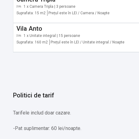
✔️ Evenimente sportive live (transmisiuni) (Cost suplimenta
1 x Camera Tripla | 3 persoane
✔️ Muzică/spectacol live (Cost suplimentar) În afara locaț
Suprafata: 15 m2
Prețul este în LEI / Camera / Noapte
✔️ Tur sau curs despre cultura locală (Cost suplimentar)
✔️ Tururi cu bicicleta (Cost suplimentar)
Vila Anto
✔️ Tururi de mers pe jos (Cost suplimentar)
1 x Unitate integral | 15 persoane
✔️ Aqua park (Cost suplimentar) În afara locației
Suprafata: 160 m2
Prețul este în LEI / Unitate integral / Noapte
✔️ Călărie (Cost suplimentar) În afara locației
✔️ Bowling (Cost suplimentar) În afara locației
✔️ Drumeţii (Cost suplimentar) În afara locației
✔️ Bilete pentru transport în comun (Cost suplimentar)
✔️ Livrări de alimente (Cost suplimentar)
Politici de tarif
Tarifele includ doar cazare.
-Pat suplimentar: 60 lei/noapte.