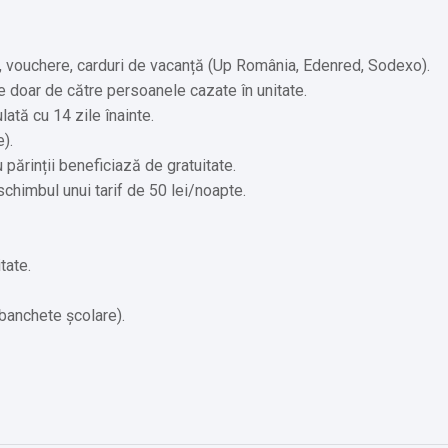
r, vouchere, carduri de vacanță (Up România, Edenred, Sodexo).
e doar de către persoanele cazate în unitate.
lată cu 14 zile înainte.
).
u părinții beneficiază de gratuitate.
 schimbul unui tarif de 50 lei/noapte.
tate.
banchete școlare).