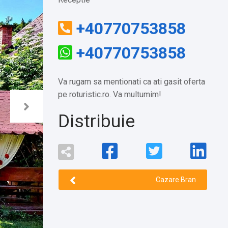
+40770753858
+40770753858
Va rugam sa mentionati ca ati gasit oferta
pe roturistic.ro. Va multumim!
Distribuie
Cazare Bran