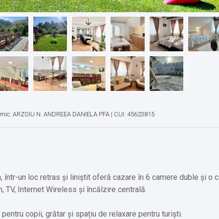
omic: ARZOIU N. ANDREEA DANIELA PFA | CUI: 45623815
, într-un loc retras și liniștit oferă cazare în 6 camere duble și o
 TV, Internet Wireless și încălzire centrală.
entru copii, grătar și spațiu de relaxare pentru turiști.