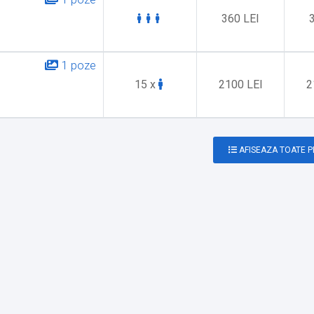
r) În afara locației
360 LEI
iei
1 poze
15 x
2100 LEI
2
AFISEAZA TOATE 