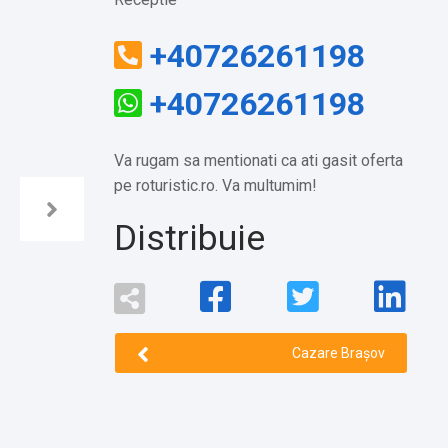
+40726261198
+40726261198
Va rugam sa mentionati ca ati gasit oferta
pe roturistic.ro. Va multumim!
Distribuie
Cazare Brașov