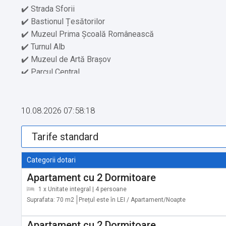
✔️ Strada Sforii
✔️ Bastionul Țesătorilor
✔️ Muzeul Prima Școală Românească
✔️ Turnul Alb
✔️ Muzeul de Artă Brașov
✔️ Parcul Central
✔️ Parcul Aventura Brașov
✔️ Grădina Zoologică Brașov
✔️ Muntele Tâmpa
10.08.2026 07:58:18
✔️ Centrul de Etnografie și Artă Populară Brașov
✔️ Complexul Sportiv Paradisul Acvatic
✔️ Muzeul Casa Mureșenilor
Categorii dotari
Cu o istorie bogată și o diversitate remarcabilă, Brașovul ș
Apartament cu 2 Dormitoare
Fie că este vorba despre bijuteriile istorice ale orașului 
1 x Unitate integral | 4 persoane
vizitatorilor este una plină de surprize și satisfacții. Orașu
Suprafata: 70 m2
Prețul este în LEI / Apartament/Noapte
muzeele și clădirile impresionante cu arhitectură autentică.
înalți, pădurile misterioase și să descoperi peisaje pitoreș
Apartament cu 2 Dormitoare