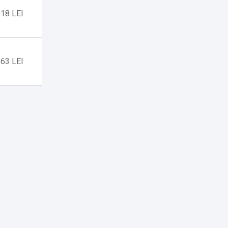
e dvs. în
18 LEI
63 LEI