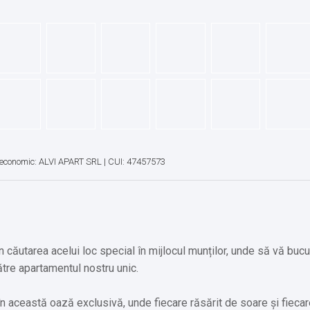
economic: ALVI APART SRL | CUI: 47457573
 căutarea acelui loc special în mijlocul munților, unde să vă bucu
tre apartamentul nostru unic.
t în această oază exclusivă, unde fiecare răsărit de soare și fieca