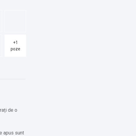
+1
poze
rați de o
re apus sunt