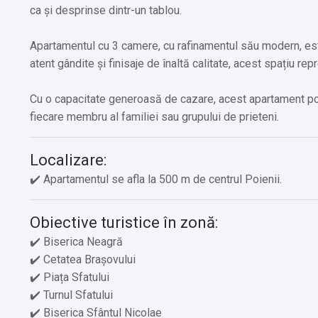
ca și desprinse dintr-un tablou.
Apartamentul cu 3 camere, cu rafinamentul său modern, este
atent gândite și finisaje de înaltă calitate, acest spațiu rep
Cu o capacitate generoasă de cazare, acest apartament poat
fiecare membru al familiei sau grupului de prieteni.
Localizare:
✔️ Apartamentul se afla la 500 m de centrul Poienii.
Obiective turistice în zonă:
✔️ Biserica Neagră
✔️ Cetatea Brașovului
✔️ Piața Sfatului
✔️ Turnul Sfatului
✔️ Biserica Sfântul Nicolae