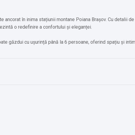
 ancorat în inima stațiunii montane Poiana Brașov. Cu detalii de
rezintă o redefinire a confortului și eleganței.
e găzdui cu ușurință până la 6 persoane, oferind spațiu și intim