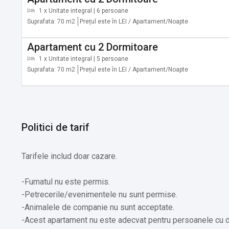
descoperi și să te bucuri de toate comorile sale turistice.
1 x Unitate integral | 6 persoane
Suprafata: 70 m2
Prețul este în LEI / Apartament/Noapte
realitate și pentru a vă bucura de fiecare aspect al aceste
Apartament cu 2 Dormitoare
Servicii suplimentare incluse in pret:
1 x Unitate integral | 5 persoane
✔️ Este posibilă parcarea privată gratuit la proprietate (n
Suprafata: 70 m2
Prețul este în LEI / Apartament/Noapte
✔️ Chicinetă
✔️ Dormitor
✔️ Lenjerie de pat
✔️ Hârtie igienică
Politici de tarif
✔️ Prosoape
✔️ Balcon
Tarifele includ doar cazare.
✔️ Terasă
✔️ Vedere la grădină
-Fumatul nu este permis.
✔️ Vedere
-Petrecerile/evenimentele nu sunt permise.
✔️ Factură disponibilă la cerere
-Animalele de companie nu sunt acceptate.
-Acest apartament nu este adecvat pentru persoanele cu diza