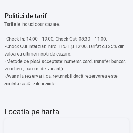
✔️ Muzeul de Artă Contemporană Brașov
✔️ Muzeul Județean de Istorie Brașov
Politici de tarif
✔️ Trasee de drumeție în Munții Bucegi și Piatra Craiului
Tarifele includ doar cazare.
Servicii suplimentare incluse in pret:
-Check In: 14:00 - 19:00, Check Out: 08:30 - 11:00.
-Check Out întârziat: între 11:01 și 12:00, tarifat cu 25% din
✔️ Parcarea publică gratuită la o locaţie în apropiere
valoarea ultimei nopți de cazare.
✔️ Pardoseală de lemn sau parchet
-Metode de plată acceptate: numerar, card, transfer bancar,
✔️ Pardoseală de gresie/marmură
vouchere, carduri de vacanță.
✔️ Aparat pentru prepararea de ceai/cafea
-Avans la rezervări: da, returnabil dacă rezervarea este
✔️ Capace de siguranță pentru prize
anulată cu 45 zile înainte.
✔️ Fumatul interzis în toate spaţiile publice şi private
✔️ Camere pentru nefumători
Alte servicii oferite contra cost:
Locatia pe harta
✔️ Transfer de la și/sau la aeroport
✔️ Mâncăruri și băuturi
✔️ Vin/șampanie