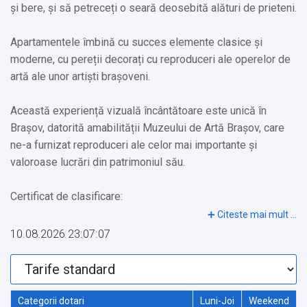
și bere, și să petreceți o seară deosebită alături de prieteni.
Apartamentele îmbină cu succes elemente clasice și
moderne, cu pereții decorați cu reproduceri ale operelor de
artă ale unor artiști brașoveni.
Această experiență vizuală încântătoare este unică în
Brașov, datorită amabilității Muzeului de Artă Brașov, care
ne-a furnizat reproduceri ale celor mai importante și
valoroase lucrări din patrimoniul său.
Certificat de clasificare:
-37409/20.12.2023 - CAMERE DE ÎNCHIRIAT - PROSPERIN
SRL/CUI: 48713602 - 4 Camere/8 Locuri
10.08.2026 23:07:07
-19771/21.05.2019 - APARTAMENTE DE ÎNCHIRIAT -
KOTOR GASTRO SRL/CUI: 35356540 - 2 Camere/4 Locuri
-19772/21.05.2019 - CAMERE DE ÎNCHIRIAT - KOTOR
GASTRO SRL/CUI: 35356540 - 2 Camere/4 Locuri
Categorii dotari
Luni-Joi
Weekend