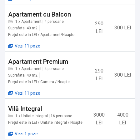
✔️ Biserica Neagră
✔️ Cetatea Brașovului
Apartament cu Balcon
✔️ Piața Sfatului
1 x Apartament | 4 persoane
290
300 LEI
✔️ Turnul Sfatului
Suprafata: 40 m2
LEI
Prețul este în LEI / Apartament/Noapte
✔️ Biserica Sfântul Nicolae
✔️ Strada Sforii
Vezi 11 poze
✔️ Bastionul Țesătorilor
✔️ Muzeul Prima Școală Românească
Apartament Premium
✔️ Turnul Alb
1 x Apartament | 4 persoane
290
300 LEI
✔️ Turnul Negru
Suprafata: 40 m2
LEI
Prețul este în LEI / Camera / Noapte
✔️ Muzeul de Artă Brașov
✔️ Parcul Central
Vezi 11 poze
✔️ Parcul Aventura Brașov
✔️ Grădina Zoologică Brașov
Vilă Integral
✔️ Muntele Tâmpa
3000
4000
1 x Unitate integral | 16 persoane
✔️ Complexul Sportiv Paradisul Acvatic
LEI
LEI
Prețul este în LEI / Unitate integral / Noapte
✔️ Muzeul Casa Mureșenilor
Vezi 1 poze
✔️ Statuia Ecvestră a lui Ștefan cel Mare