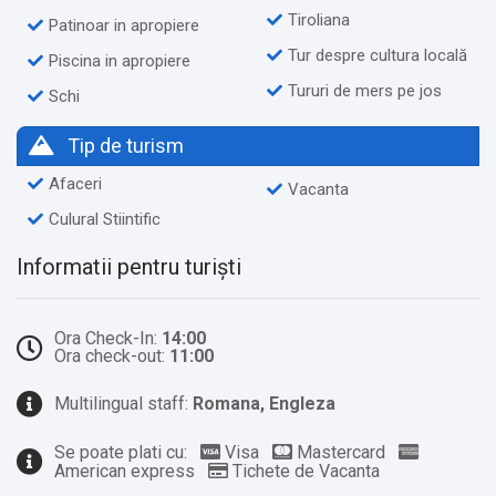
Tiroliana
Patinoar in apropiere
Tur despre cultura locală
Piscina in apropiere
Tururi de mers pe jos
Schi
Tip de turism
Afaceri
Vacanta
Culural Stiintific
Informatii pentru turiști
Ora Check-In:
14:00
Ora check-out:
11:00
Multilingual staff:
Romana, Engleza
Se poate plati cu:
Visa
Mastercard
American express
Tichete de Vacanta