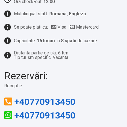
Ora check-out:
12:00
Multilingual staff:
Romana, Engleza
Se poate plati cu:
Visa
Mastercard
Capacitate:
16 locuri
in
8 spatii
de cazare
Distanta partie de ski: 6 Km
Tip turism specific: Vacanta
Rezervări:
Receptie
+40770913450
+40770913450