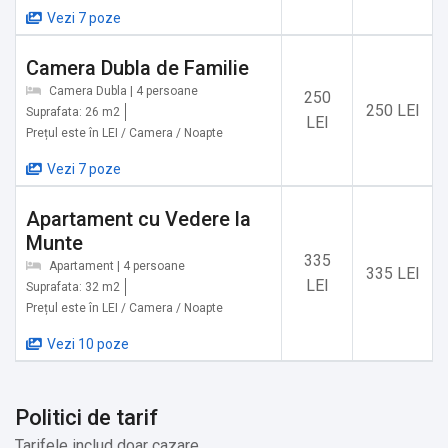
-Partia de schi Bradul - 6 km
Vezi 7 poze
-Telecabina Capra Neagra - 6 km
-Telecabina Kanzel - 7 km
Camera Dubla de Familie
Camera Dubla | 4 persoane
250
250 LEI
Transport public:
Suprafata: 26 m2
LEI
Prețul este în LEI / Camera / Noapte
-Tren Bartolomeu - 2,6 km
-Tren Gara Brasov - 2,8 km
Vezi 7 poze
Apartament cu Vedere la
Munte
335
Apartament | 4 persoane
335 LEI
LEI
Suprafata: 32 m2
Prețul este în LEI / Camera / Noapte
Vezi 10 poze
Politici de tarif
Tarifele includ doar cazare.