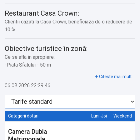
Restaurant Casa Crown:
Clientii cazati la Casa Crown, beneficiaza de o reducere de
10 %.
Obiective turistice în zonă:
Ce se afla in apropiere:
-Piata Sfatului - 50 m
-Casa Sfatului - 50 m
-The Museum of Urban Civilization - 100 m
06.08.2026 22:29:46
-Turnul Alb - 250 m
-The White Tower - 250 m
-Strada Sforii - 300 m
-Parcul Aro - 350 m
Categorii dotari
Luni-Joi
Weekend
-The Black Tower - 350 m
-Bastionul Fierarilor - 350 m
Camera Dubla
-Catherine's Gate - 400 m
Matrimoniala