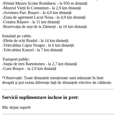
-Primul Muzeu Școlar Românesc - la 950 m distanță
-Muzeul Vieții în Comunism - la 2,9 km distanță
-Aventura Parc Brașov - la 4,9 km distanță
-Zona de agrement Lacul Noua - la 4,9 km distanță
-Cetatea Râșnov - la 11 km distanță
-Rezervația de urși de la Zărnești - la 16 km distanță
Instalații pe cablu:
-Pârtia de schi Bradul - la 14 km distanță
-Telecabina Capra Neagra - la 6 km distanță
-Telecabina Kanzel - la 7 km distanță
Transport public:
-Stația de tren Bartolomeu - la 2,7 km distanță
-Gara Brașov - la 2,9 km distanță
*Observație: Toate distanțele menționate sunt măsurate în linie
dreaptă și pot exista diferențe față de distanțele efective de călătorie.
Servicii suplimentare incluse in pret:
Mic dejun superb