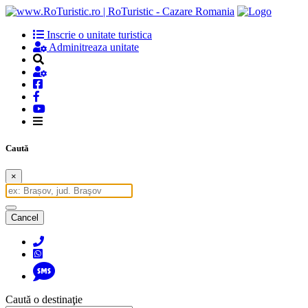
Inscrie o unitate turistica
Adminitreaza unitate
Caută
×
Cancel
Caută o destinaţie