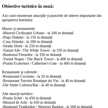
Obiective turistice în zonă:
Aici sunt enumerate atracțiile și punctele de interes importante din
apropierea hotelului:
Muzee și monumente:
-Muzeul Civilizației Urbane - la 100 m distanță
-Piața Sfatului - la 150 m distanță
-Casa Sfatului - la 200 m distanță
-Strada Sforii - la 250 m distanță
-Turnul Alb / The White Tower - la 350 m distanță
-Bastionul Fierarilor - la 350 m distanță
-Turnul Negru / The Black Tower - la 400 m distanță
-Poarta Ecaterinei / Catherine's Gate - la 400 m distanță
Restaurante și cafenele:
-Restaurant Cucinino - la 20 m distanță
-Restaurant Terroirs Boutique du Vin - la 40 m distanță
-Die Stube Cafenea/Bar - la 40 m distanță
Alte atracții turistice:
-Poarta Șchei - la 450 m distanță
-Muzeul de Artă - la 450 m distanță
-Bastionul Țesătorilor / Weavers Bastion - la 500 m distanță