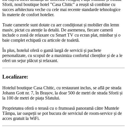
Sforii, noul boutique hotel "Casa Chitic" a reușit să combine cu
succes arhitectura veche cu cele mai recente standarde tehnologice
în materie de confort hotelier.
Toate camerele sunt dotate cu aer condiționat și mobilier din lemn
masiv, pictat cu atenție la detalii. De asemenea, fiecare cameră
include o zonă de relaxare cu Smart TV cu ecran plat, minibar și o
baie complet echipată cu articole de toaletă.
În plus, hotelul oferă o gamă largă de servicii și pachete
personalizate, cu scopul de a maximiza confortul clienților și de a le
oferi un sejur plăcut și relaxant.
Localizare:
Hotelul boutique Casa Chitic, cu restaurant inclus, se află pe strada
Johann Gott nr. 7, în Brașov, la doar 500 de metri de strada Sforii și
la 100 de metri de piața Sfatului.
Proprietatea oferă o terasă cu o frumoasă panoramă către Muntele
Tâmpa, iar oaspeții se pot bucura de serviciul de room-service și de
acces gratuit la WiFi.