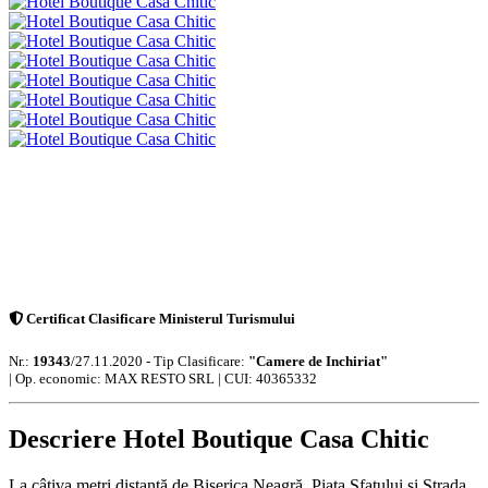
Certificat Clasificare Ministerul Turismului
Nr.:
19343
/27.11.2020 - Tip Clasificare:
"Camere de Inchiriat"
|
Op. economic: MAX RESTO SRL | CUI: 40365332
Descriere Hotel Boutique Casa Chitic
La câțiva metri distanță de Biserica Neagră, Piața Sfatului și Strada