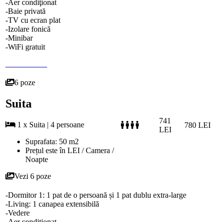
-Aer condiţionat
-Baie privată
-TV cu ecran plat
-Izolare fonică
-Minibar
-WiFi gratuit
6 poze
Suita
741
1 x Suita | 4 persoane
780 LEI
LEI
Suprafata: 50 m2
Prețul este în LEI / Camera /
Noapte
Vezi 6 poze
-Dormitor 1: 1 pat de o persoană și 1 pat dublu extra-large
-Living: 1 canapea extensibilă
-Vedere
-Aer condiţionat