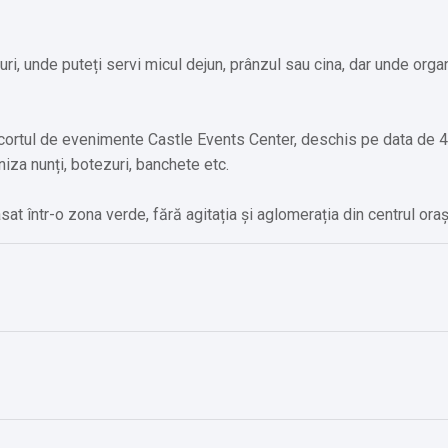
ri, unde puteți servi micul dejun, prânzul sau cina, dar unde orga
ortul de evenimente Castle Events Center, deschis pe data de 4
iza nunți, botezuri, banchete etc.
at într-o zona verde, fără agitația și aglomerația din centrul oraș