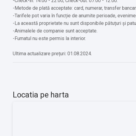
-Check-in: 14:00 - 22:00; Check-out: 07:00 - 12:00.
-Metode de plată acceptate: card, numerar, transfer bancar
-Tarifele pot varia în funcție de anumite perioade, evenime
-La această proprietate nu sunt disponibile pătuțuri și patu
-Animalele de companie sunt acceptate.
-Fumatul nu este permis la interior.
Ultima actualizare prețuri: 01.08.2024.
Locatia pe harta