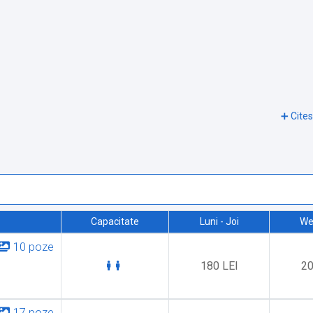
Capacitate
Luni - Joi
We
10 poze
180 LEI
20
17 poze