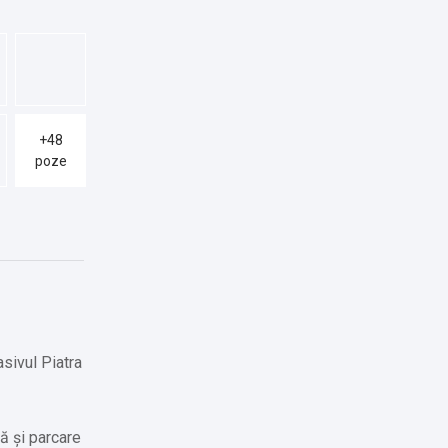
+48
poze
asivul Piatra
ă și parcare