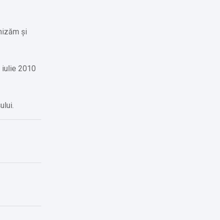
nizăm și
 iulie 2010
ului.