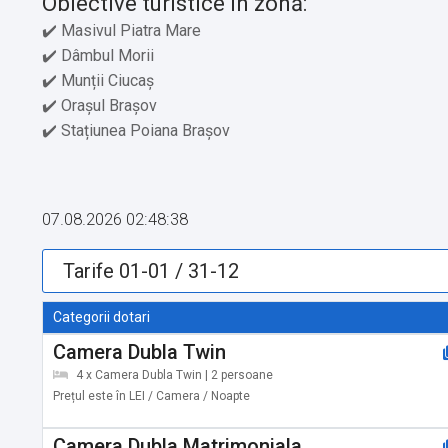
Obiective turistice în zonă:
✔️ Masivul Piatra Mare
✔️ Dâmbul Morii
✔️ Munții Ciucaș
✔️ Orașul Brașov
✔️ Stațiunea Poiana Brașov
✔️ Timiș
✔️ Predeal
✔️ Șapte Scări
07.08.2026 02:48:38
Servicii suplimentare incluse in pret:
✔️ Etaje superioare accesibile doar pe scări
Categorii dotari
Camera Dubla Twin
Alte servicii oferite contra cost:
4 x Camera Dubla Twin | 2 persoane
✔️ Organizăm evenimente (Cost suplimentar)
Prețul este în LEI / Camera / Noapte
Camera Dubla Matrimoniala