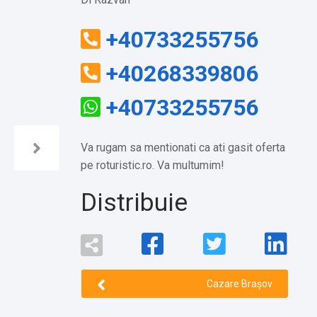
+40733255756
+40268339806
+40733255756
Va rugam sa mentionati ca ati gasit oferta
pe roturistic.ro. Va multumim!
Distribuie
Cazare Brașov