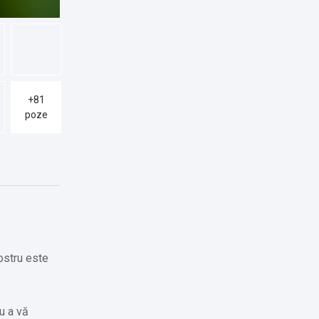
+81
poze
ostru este
ru a vă