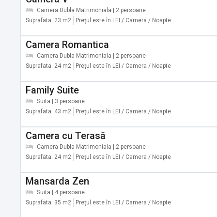
✔️ Este posibilă parcarea publică gratuit la o locaţie în ap
Camera Dubla Matrimoniala | 2 persoane
Suprafata: 23 m2
Prețul este în LEI / Camera / Noapte
✔️ Divertisment și servicii pentru familii
✔️ Cărți, DVD-uri, muzică pentru copii
Camera Romantica
✔️ Fumatul interzis în toate spaţiile publice şi private
Camera Dubla Matrimoniala | 2 persoane
✔️ Pardoseală de lemn sau parchet
Suprafata: 24 m2
Prețul este în LEI / Camera / Noapte
✔️ Camere pentru nefumători
Family Suite
Alte servicii oferite contra cost:
Suita | 3 persoane
Suprafata: 43 m2
Prețul este în LEI / Camera / Noapte
✔️ Tururi cu bicicleta (În afara locației)
✔️ Tururi de mers pe jos (În afara locației)
Camera cu Terasă
✔️ Drumeţii (În afara locației)
Camera Dubla Matrimoniala | 2 persoane
✔️ Schi (În afara locației)
Suprafata: 24 m2
Prețul este în LEI / Camera / Noapte
✔️ Serviciu de călcătorie
Mansarda Zen
Suita | 4 persoane
Suprafata: 35 m2
Prețul este în LEI / Camera / Noapte