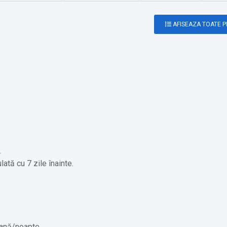
AFISEAZA TOATE 
.
ată cu 7 zile înainte.
soană/noapte