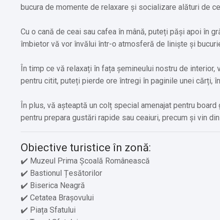
bucura de momente de relaxare și socializare alături de cei
Cu o cană de ceai sau cafea în mână, puteți păși apoi în gr
îmbietor vă vor învălui într-o atmosferă de liniște și bucuri
În timp ce vă relaxați în fața șemineului nostru de interior, 
pentru citit, puteți pierde ore întregi în paginile unei cărți, 
În plus, vă așteaptă un colț special amenajat pentru board 
pentru prepara gustări rapide sau ceaiuri, precum și vin di
Obiective turistice în zonă:
✔️ Muzeul Prima Școală Românească
✔️ Bastionul Țesătorilor
✔️ Biserica Neagră
✔️ Cetatea Brașovului
✔️ Piața Sfatului