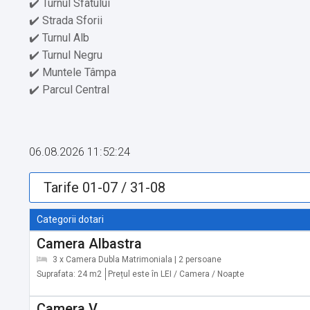
✔️ Turnul Sfatului
✔️ Strada Sforii
✔️ Turnul Alb
✔️ Turnul Negru
✔️ Muntele Tâmpa
✔️ Parcul Central
✔️ Muzeul de Artă Brașov
✔️ Parcul Aventura Brașov
✔️ Grădina Zoologică Brașov
06.08.2026 11:52:24
✔️ Muzeul Casa Mureșenilor
✔️ Complexul Sportiv Paradisul Acvatic
✔️ Statuia Ecvestră a lui Ștefan cel Mare
✔️ Muzeul de Artă Contemporană Brașov
Categorii dotari
Camera Albastra
Servicii suplimentare incluse in pret:
3 x Camera Dubla Matrimoniala | 2 persoane
✔️ Echipament de tenis
Suprafata: 24 m2
Prețul este în LEI / Camera / Noapte
✔️ Vin/șampanie din crama proprie
✔️ Aparat pentru prepararea de ceai/cafea
Camera V