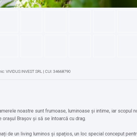
ic: VIVIDUS INVEST SRL | CUI: 34668790
Camerele noastre sunt frumoase, luminoase și intime, iar scopul n
 orașul Brașov și să se întoarcă cu drag.
inați de un living luminos și spațios, un loc special conceput pent