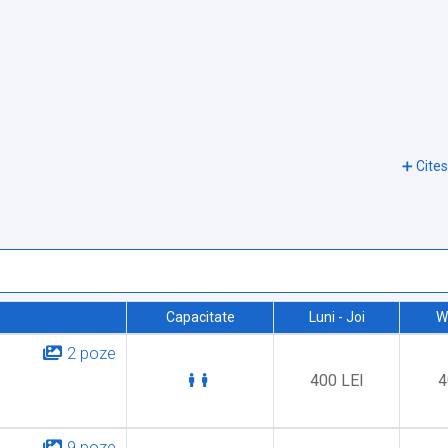
Capacitate
Luni - Joi
W
2 poze
400 LEI
4
9 poze