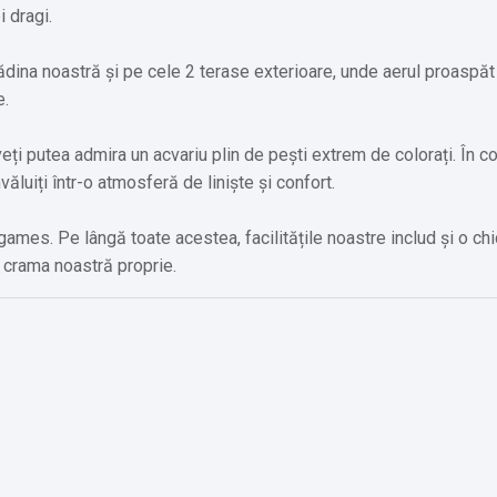
 dragi.
ădina noastră și pe cele 2 terase exterioare, unde aerul proaspăt 
e.
veți putea admira un acvariu plin de pești extrem de colorați. În colț
învăluiți într-o atmosferă de liniște și confort.
games. Pe lângă toate acestea, facilitățile noastre includ și o ch
n crama noastră proprie.