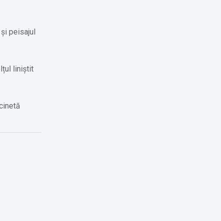
și peisajul
ul liniștit
icinetă