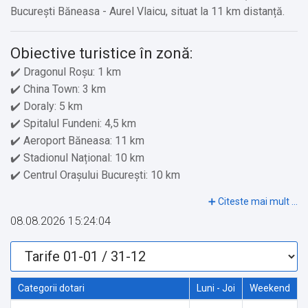
București Băneasa - Aurel Vlaicu, situat la 11 km distanță.
Obiective turistice în zonă:
✔️ Dragonul Roșu: 1 km
✔️ China Town: 3 km
✔️ Doraly: 5 km
✔️ Spitalul Fundeni: 4,5 km
✔️ Aeroport Băneasa: 11 km
✔️ Stadionul Național: 10 km
✔️ Centrul Orașului București: 10 km
Servicii suplimentare incluse in pret:
08.08.2026 15:24:04
✔️ Pardoseală de gresie/marmură
✔️ Etaje superioare accesibile doar pe scări
✔️ Serviciu de streaming (ex. Netflix)
Categorii dotari
Luni - Joi
Weekend