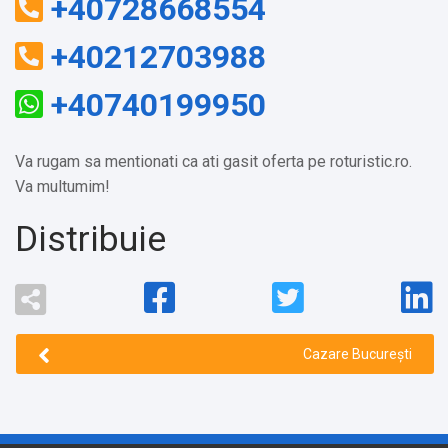
+40728668554
+40212703988
+40740199950
Va rugam sa mentionati ca ati gasit oferta pe roturistic.ro.
Va multumim!
Distribuie
Cazare București