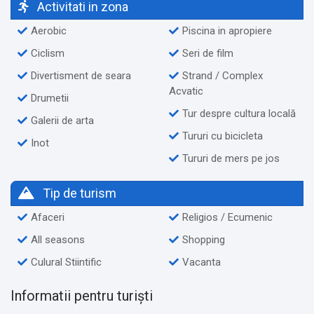
Activitati in zona
Aerobic
Piscina in apropiere
Ciclism
Seri de film
Divertisment de seara
Strand / Complex
Acvatic
Drumetii
Tur despre cultura locală
Galerii de arta
Tururi cu bicicleta
Inot
Tururi de mers pe jos
Tip de turism
Afaceri
Religios / Ecumenic
All seasons
Shopping
Culural Stiintific
Vacanta
Informatii pentru turiști