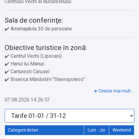
Centrului Vechi al Bucurestiului.
Sala de conferinţe:
✔️ Amenajabila 30 de persoane
Obiective turistice în zonă:
✔️ Centrul Vechi (Lipscani)
✔️ Hanul lui Manuc
✔️ Carturesti Carusel
✔️ Biserica Mănăstirii "Stavropoleos"
✔️ Piața Constituției
✔️ Piața Revoluției
07.08.2026 14:26:57
✔️ Palatul Parlamentului
✔️ Parcul Izvor
✔️ Parcul Unirii
✔️ Fântânile din Piața Unirii
Categorii dotari
Luni - Joi
Weekend
✔️ Arcul de Triumf