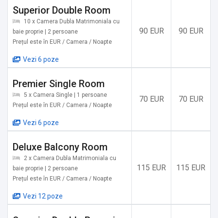
✔️ Ateneul Român București
Superior Double Room
✔️ Muzeul Satului București
10 x Camera Dubla Matrimoniala cu
✔️ Muzeul National de Arta
90 EUR
90 EUR
baie proprie | 2 persoane
✔️ Muzeul National de Istorie a Romaniei
Prețul este în EUR / Camera / Noapte
✔️ Parcul Cismigiu
Vezi 6 poze
✔️ Gradina Botanica
✔️ Parcul Herastrau
Premier Single Room
✔️ Catedrala Patriarhala Romana
5 x Camera Single | 1 persoane
70 EUR
70 EUR
✔️ Muzeului National de Arta
Prețul este în EUR / Camera / Noapte
✔️ Calea Victoriei
Vezi 6 poze
✔️ Muzeul Național de Artă al României
✔️ Muzeul Național de Istorie a României
Deluxe Balcony Room
✔️ Cercul Militar Național
2 x Camera Dubla Matrimoniala cu
✔️ Muzeul National George Enescu
115 EUR
115 EUR
baie proprie | 2 persoane
Prețul este în EUR / Camera / Noapte
Servicii suplimentare incluse in pret:
Vezi 12 poze
✔️ Nu există parcare disponibilă
✔️ Parcare stradală în limita disponibilităților