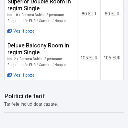
Superior Double Room in
✔️ Meniuri cu diete speciale (la cerere)
regim Single
✔️ Serviciu de concierge
80 EUR
80 EUR
10 x Camera Dubla | 2 persoane
✔️ Etaje superioare accesibile cu liftul
Prețul este în EUR / Camera / Noapte
Vezi 1 poze
Alte servicii oferite contra cost:
Deluxe Balcony Room in
✔️ Fructe (Cost suplimentar)
regim Single
✔️ Vin/șampanie (Cost suplimentar)
105 EUR
105 EUR
2 x Camera Dubla | 2 persoane
✔️ Transfer de la și/sau la aeroport (Cost suplimentar)
Prețul este în EUR / Camera / Noapte
✔️ Săli de conferinţă şi petreceri (Cost suplimentar)
Vezi 1 poze
Politici de tarif
Tarifele includ doar cazare.