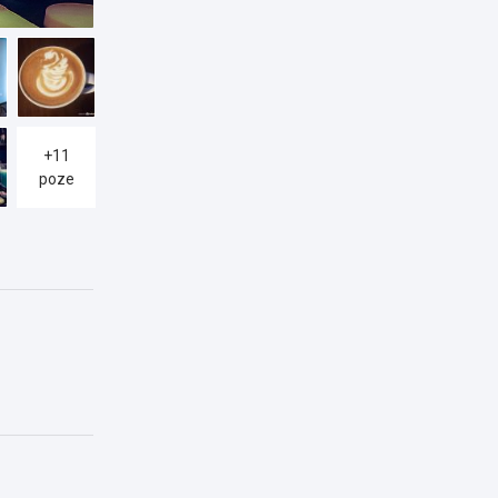
+11
poze