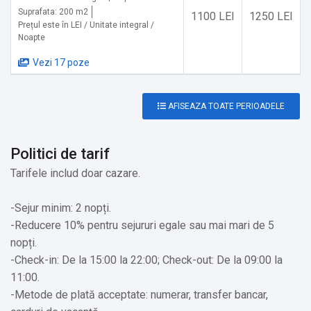
km
Suprafata: 200 m2
1100 LEI
1250 LEI
✔️ Aeroportul internațional Henri Coandă București: 117 km
Prețul este în LEI / Unitate integral /
Noapte
Servicii suplimentare incluse in pret:
Vezi 17 poze
✔️ Serviciu de streaming (ex. Netflix)
✔️ Capace de siguranță pentru prize
AFISEAZA TOATE PERIOADELE
✔️ Porți de siguranță pentru copiii mici
✔️ Aparat pentru prepararea de ceai/cafea
Politici de tarif
✔️ Etaje superioare accesibile doar pe scări
✔️ Asigurăm transport gratuit de la/și spre Gară Bușteni
Tarifele includ doar cazare.
-Sejur minim: 2 nopți.
-Reducere 10% pentru sejururi egale sau mai mari de 5
nopți.
-Check-in: De la 15:00 la 22:00; Check-out: De la 09:00 la
11:00.
-Metode de plată acceptate: numerar, transfer bancar,