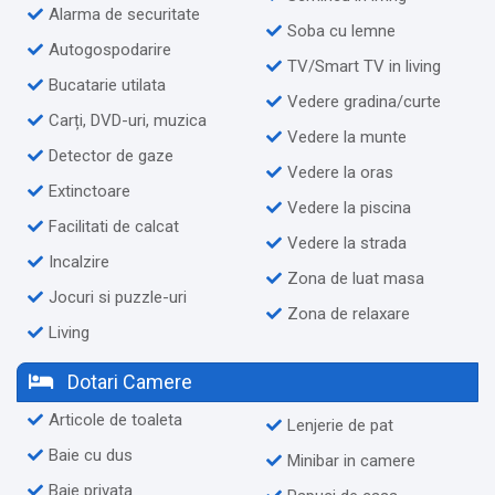
Alarma de securitate
Soba cu lemne
Autogospodarire
TV/Smart TV in living
Bucatarie utilata
Vedere gradina/curte
Carți, DVD-uri, muzica
Vedere la munte
Detector de gaze
Vedere la oras
Extinctoare
Vedere la piscina
Facilitati de calcat
Vedere la strada
Incalzire
Zona de luat masa
Jocuri si puzzle-uri
Zona de relaxare
Living
Dotari Camere
Articole de toaleta
Lenjerie de pat
Baie cu dus
Minibar in camere
Baie privata