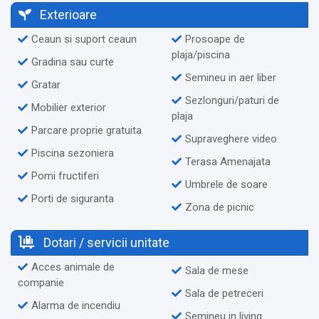
Exterioare
Ceaun si suport ceaun
Prosoape de
plaja/piscina
Gradina sau curte
Semineu in aer liber
Gratar
Sezlonguri/paturi de
Mobilier exterior
plaja
Parcare proprie gratuita
Supraveghere video
Piscina sezoniera
Terasa Amenajata
Pomi fructiferi
Umbrele de soare
Porti de siguranta
Zona de picnic
Dotari / servicii unitate
Acces animale de
Sala de mese
companie
Sala de petreceri
Alarma de incendiu
Semineu in living