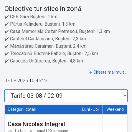
Obiective turistice în zonă:
✔️ CFR Gara Bușteni: 1 km
✔️ Pârtia Kalinderu, Bușteni: 1,3 km
✔️ Casa Memorială Cezar Petrescu, Bușteni: 1,3 km
✔️ Castelul Cantacuzino, Bușteni: 2,3 km
✔️ Mănăstirea Caraiman, Bușteni: 2,4 km
✔️ Telecabină Buşteni-Babele, Bușteni: 2,5 km
✔️ Cascada Urlătoarea, Bușteni: 4,8 km
✔️ Telegondola Azuga, Azuga: 8,4 km
✔️ Casa Memorială George Enescu, Sinaia: 9,2 km
07.08.2026 10:45:23
✔️ Castelul Știrbey, Sinaia: 9,8 km
✔️ Castelul Peleș, Sinaia: 11,6 km
✔️ Parc Aventura Brașov: 32,8 km
✔️ Cetatea Râșnov, Râșnov: 33,4 km
Categorii dotari
Luni - Joi
Weekend
✔️ Paradisul Acvatic, Brașov: 40,1 km
✔️ Castelul Bran, Bran: 40,9 km
Casa Nicolas Integral
✔️ Aeroportul Internațional Brașov-Ghimbav, Ghimbav: 48,9
1 x Unitate integral | 10 persoane