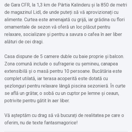
de Gara CFR, la 1,3 km de Pârtia Kalinderu și la 850 de metri
de magazinul Lidl, de unde puteți să vă aprovizionați cu
alimente. Curtea este amenajată cu grijă, iar grădina cu flori
ornamentale de sezon vă oferă un loc plăcut pentru
relaxare, socializare și pentru a savura o cafea în aer liber
alături de cei dragi.
Casa dispune de 5 camere duble cu baie proprie și balcon.
Zona comună include o sufragerie cu șemineu, canapea
extensibilă și o masă pentru 10 persoane. Bucătăria este
complet utilată, iar terasa acoperită este dotată cu
șezlonguri pentru relaxare lângă piscina sezonieră. În curte
se află un grătar, o sobă cu un cuptor pe lemne și ceaun,
potrivite pentru gătit în aer liber.
Vă așteptăm cu drag să vă bucurați de realitatea pe care o
oferim, nu de texte fantasmagorice!