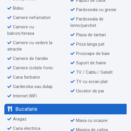
Papuci de casa
Bideu
Pardoseala cu gresie
Camere nefumatori
Pardoseala de
lemn/parchet
Camere cu
balcon/terasa
Plasa de tantari
Camere cu vedere la
Priza langa pat
atractie
Prosoape de baie
Camere de familie
Suport de haine
Camere izolate fonic
TV / Cablu / Satelit
Cana fierbator
TV cu ecran plat
Garderoba sau dulap
Uscator de par
Internet WiFi
Bucatarie
Aragaz
Masa cu scaune
Cana electrica
Masina de cafea