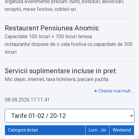
organiza evenimente precum: nunti, botezuri, aniversari,
receptii, mese festive, coktail-uri.
Restaurant Pensiunea Anomis:
Capacitate 100 locuri + 100 locuri terasa.
restaurantul dispune de o sala festiva cu capacitate de 300
locuri.
Servicii suplimentare incluse in pret:
Mic dejun, internet, taxa hoteliera, parcare pazita.
Alte servicii oferite contra cost:
08.08.2026 17:11:41
Sauna, pensiune completa.
Categorii dotari
Luni - Joi
Weekend