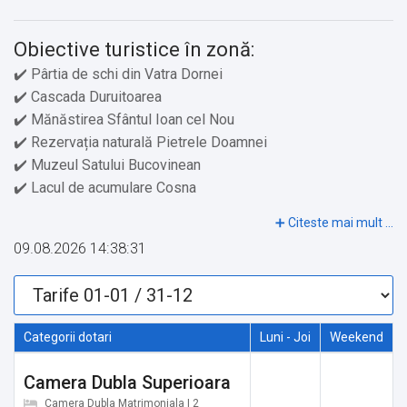
Obiective turistice în zonă:
✔️ Pârtia de schi din Vatra Dornei
✔️ Cascada Duruitoarea
✔️ Mănăstirea Sfântul Ioan cel Nou
✔️ Rezervația naturală Pietrele Doamnei
✔️ Muzeul Satului Bucovinean
✔️ Lacul de acumulare Cosna
✔️ Biserica de lemn din Rădăuți-Prut
✔️ Muntele Călimani
09.08.2026 14:38:31
✔️ Parcul Național Călimani
✔️ Râul Bistrița
✔️ Peștera Liliecilor
✔️ Lacul Fântâna lui Botorog
Categorii dotari
Luni - Joi
Weekend
✔️ Vârful Pietrosul Călimaniului
✔️ Parcul Central Vatra Dornei
Camera Dubla Superioara
✔️ Biserica de lemn din Budești
Camera Dubla Matrimoniala | 2