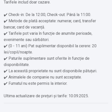
Tarifele includ doar cazare.
✔️ Etaje superioare accesibile doar pe scări
✔️ Check-in: De la 12:00; Check-out: Până la 11:00.
Alte servicii oferite contra cost:
✔️ Metode de plată acceptate: numerar, card, transfer
bancar, card de vacanță.
✔️ Fax/copiator (Cost suplimentar)
✔️ Tarifele pot varia în funcție de anumite perioade,
✔️ Săli de conferinţă şi petreceri (Cost suplimentar)
evenimente sau sărbători.
✔️ Cadă cu hidromasaj/jacuzzi și saună (Cost suplimentar)
✔️ (0 - 11 ani) Pat suplimentar disponibil la cerere: 20
lei/copil/noapte.
✔️ Paturile suplimentare sunt oferite în funcție de
disponibilitate.
✔️ La această proprietate nu sunt disponibile pătuțuri.
✔️ Animalele de companie nu sunt acceptate.
✔️ Fumatul nu este permis la interior.
Ultima actualizare de prețuri și tarife: 10.09.2025.