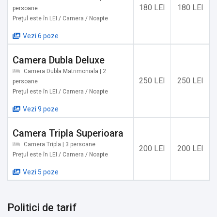
✔️ Izvorul Mihai Eminescu
180 LEI
180 LEI
persoane
✔️ Platoul Bucovinei
Prețul este în LEI / Camera / Noapte
✔️ Mănăstirea Sfânta Parascheva
Vezi 6 poze
✔️ Parcul Natural Munții Rarău-Giumalău
✔️ Biserica de lemn din Frumosu
Camera Dubla Deluxe
✔️ Stâna Muzeu Vatra Dornei
Camera Dubla Matrimoniala | 2
✔️ Rezervația naturală Poiana Stampei
250 LEI
250 LEI
persoane
✔️ Vârful Rarău
Prețul este în LEI / Camera / Noapte
✔️ Muzeul Etnografic din Suceava
Vezi 9 poze
✔️ Cetatea de Scaun a Sucevei
✔️ Rezervația naturală Pietrele Boghii
Camera Tripla Superioara
✔️ Biserica de lemn din Dorna Arini
Camera Tripla | 3 persoane
200 LEI
200 LEI
✔️ Parcul Memorial Cimitirul Eroilor Cosna
Prețul este în LEI / Camera / Noapte
✔️ Muzeul de Artă Populară Câmpulung Moldovenesc
Vezi 5 poze
✔️ Mănăstirea Arbore
✔️ Rezervația naturală Piatra Pinului
Politici de tarif
Servicii suplimentare incluse in pret: