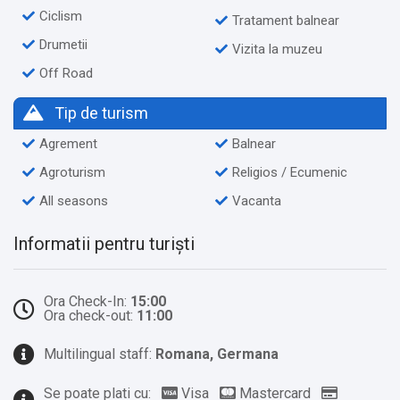
Ciclism
Tratament balnear
Drumetii
Vizita la muzeu
Off Road
Tip de turism
Agrement
Balnear
Agroturism
Religios / Ecumenic
All seasons
Vacanta
Informatii pentru turiști
Ora Check-In:
15:00
Ora check-out:
11:00
Multilingual staff:
Romana, Germana
Se poate plati cu:
Visa
Mastercard