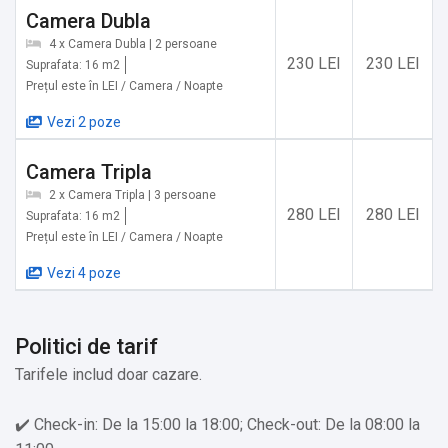
✔️ Mănăstirea Ciocănești / Schitul Suhard: 37,7 km
Camera Dubla
✔️ Rezervația naturală Pietrele Doamnei: 52,1 km
4 x Camera Dubla | 2 persoane
230 LEI
230 LEI
Suprafata: 16 m2
Prețul este în LEI / Camera / Noapte
Servicii suplimentare incluse in pret:
✔️ Etaje superioare accesibile doar pe scări
Vezi 2 poze
Camera Tripla
Alte servicii oferite contra cost:
2 x Camera Tripla | 3 persoane
✔️ Cadă cu hidromasaj/jacuzzi (Cost suplimentar)
280 LEI
280 LEI
Suprafata: 16 m2
Prețul este în LEI / Camera / Noapte
Vezi 4 poze
Politici de tarif
Tarifele includ doar cazare.
✔️ Check-in: De la 15:00 la 18:00; Check-out: De la 08:00 la