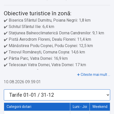
Obiective turistice în zonă:
✔️ Biserica Sfântul Dumitru, Poiana Negrii: 1,8 km
✔️ Schitul Sfântul Ilie: 6,4 km
✔️ Stațiunea Balneoclimaterică Dorna Candrenilor: 9,1 km
✔️ Pistă Aerodrom Floreni, Dealu Floreni: 11,4 km
✔️ Mănăstirea Podu Coşnei, Podu Coșnei: 12,5 km
✔️ Tinovul Românești, Comuna Coșna: 14,6 km
✔️ Pârtia Parc, Vatra Dornei: 16,9 km
✔️ Telescaun Vatra Dornei, Vatra Dornei: 17 km
✔️ Muzeul Etnografic, Vatra Dornei: 17,2 km
✔️ Muzeul de Științe ale Naturii și Cinegetică, Vatra Dornei:
10.08.2026 09:59:01
17,2 km
✔️ Pârtia Veverița, Vatra Dornei: 17,8 km
✔️ Rezervația de Turbă Tinovul Mare, Poiana Stampei: 22,6
km
Categorii dotari
Luni - Joi
Weekend
✔️ Cheile Bistritei, Sunători: 36,8 km