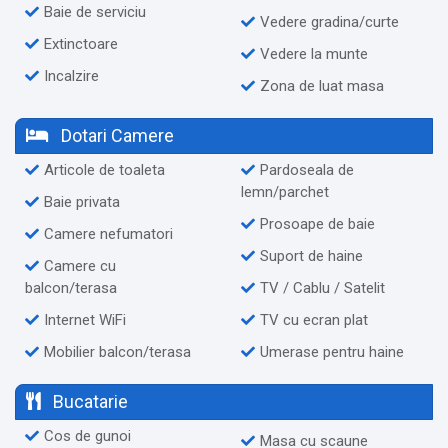
Baie de serviciu
Vedere gradina/curte
Extinctoare
Vedere la munte
Incalzire
Zona de luat masa
Dotari Camere
Articole de toaleta
Pardoseala de
lemn/parchet
Baie privata
Prosoape de baie
Camere nefumatori
Suport de haine
Camere cu
balcon/terasa
TV / Cablu / Satelit
Internet WiFi
TV cu ecran plat
Mobilier balcon/terasa
Umerase pentru haine
Bucatarie
Cos de gunoi
Masa cu scaune