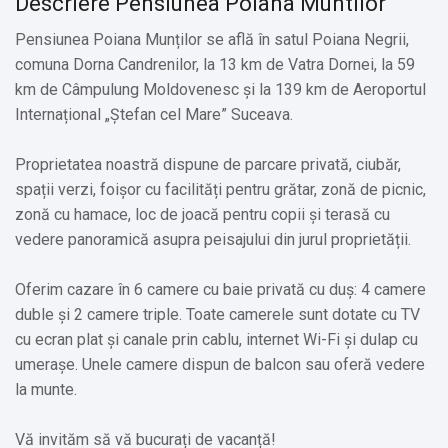
Descriere Pensiunea Poiana Muntilor
Pensiunea Poiana Munților se află în satul Poiana Negrii,
comuna Dorna Candrenilor, la 13 km de Vatra Dornei, la 59
km de Câmpulung Moldovenesc și la 139 km de Aeroportul
Internațional „Ștefan cel Mare” Suceava.
Proprietatea noastră dispune de parcare privată, ciubăr,
spații verzi, foișor cu facilități pentru grătar, zonă de picnic,
zonă cu hamace, loc de joacă pentru copii și terasă cu
vedere panoramică asupra peisajului din jurul proprietății.
Oferim cazare în 6 camere cu baie privată cu duș: 4 camere
duble și 2 camere triple. Toate camerele sunt dotate cu TV
cu ecran plat și canale prin cablu, internet Wi-Fi și dulap cu
umerașe. Unele camere dispun de balcon sau oferă vedere
la munte.
Vă invităm să vă bucurați de vacanță!