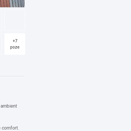
+7
poze
n ambient
e comfort.