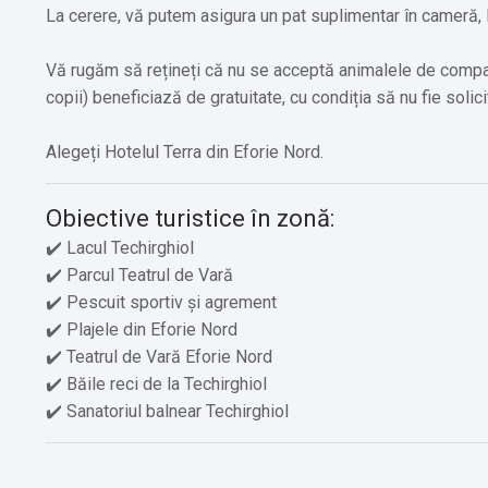
La cerere, vă putem asigura un pat suplimentar în cameră, 
Vă rugăm să rețineți că nu se acceptă animalele de compan
copii) beneficiază de gratuitate, cu condiția să nu fie solic
Alegeți Hotelul Terra din Eforie Nord.
Obiective turistice în zonă:
✔️ Lacul Techirghiol
✔️ Parcul Teatrul de Vară
✔️ Pescuit sportiv și agrement
✔️ Plajele din Eforie Nord
✔️ Teatrul de Vară Eforie Nord
✔️ Băile reci de la Techirghiol
✔️ Sanatoriul balnear Techirghiol