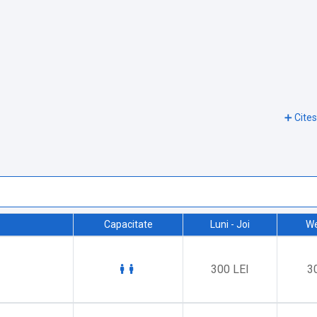
Capacitate
Luni - Joi
W
300 LEI
3