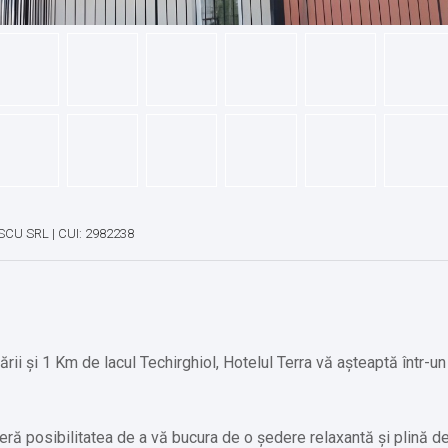
SCU SRL | CUI: 2982238
ării și 1 Km de lacul Techirghiol, Hotelul Terra vă așteaptă într-u
ră posibilitatea de a vă bucura de o ședere relaxantă și plină d