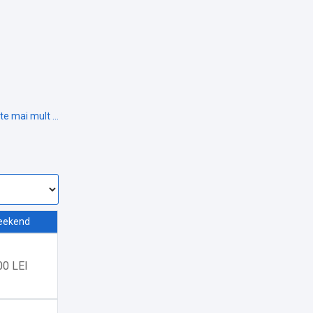
eekend
00 LEI