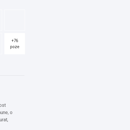
+76
poze
ost
mune, o
urat,