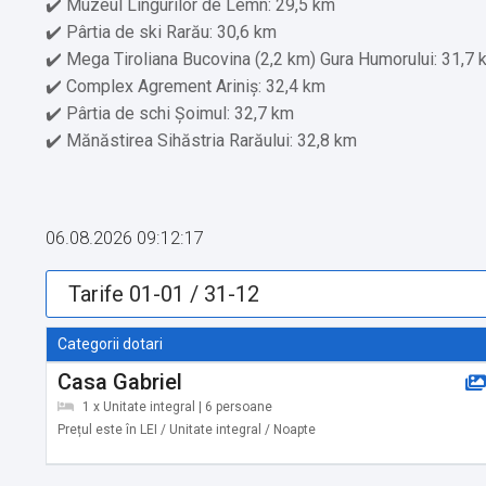
✔️ Muzeul Lingurilor de Lemn: 29,5 km
✔️ Pârtia de ski Rarău: 30,6 km
✔️ Mega Tiroliana Bucovina (2,2 km) Gura Humorului: 31,7 
✔️ Complex Agrement Ariniș: 32,4 km
✔️ Pârtia de schi Șoimul: 32,7 km
✔️ Mănăstirea Sihăstria Rarăului: 32,8 km
✔️ Mănăstirea Voroneț: 33,3 km
✔️ Mănăstirea Humorului: 36,7 km
✔️ Codrul Secular Slătioara: 37,4 km
06.08.2026 09:12:17
✔️ Iezerul Sadovei: 38,3 Km
✔️ Mănăstirea Sucevița: 41,8 km
✔️ Drumul Transrarău: 48 Km
✔️ Salina Cacica: 49,4 km
Categorii dotari
✔️ Pietrele Doamnei Rarău: 51,6 km
Casa Gabriel
1 x Unitate integral | 6 persoane
Servicii suplimentare incluse in pret:
Prețul este în LEI / Unitate integral / Noapte
✔️ Foișor închis pentru grătar
✔️ Etaje superioare accesibile doar pe scări