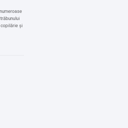
lă numeroase
trăbunului
copilărie și