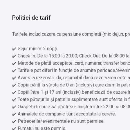
✔️ Foișor deschis cu saună și ciubăr/apă sărată de la Sali
Politici de tarif
Alte servicii oferite contra cost:
✔️ Călărie (Cost suplimentar) În afara locației
Tarifele includ cazare cu pensiune completă (mic dejun, prâ
✔️ Tururi de mers pe jos (Cost suplimentar)
✔️ Drumeţii (Cost suplimentar)
✔️ Sejur minim: 2 nopți.
✔️ Vin/șampanie (Cost suplimentar)
✔️ Check In: De la 15:00 la 20:00; Check Out: De la 08:00 la
✔️ Saună uscată și saună finlandeză (Cost suplimentar)
✔️ Metode de plată acceptate: card, numerar, transfer banca
✔️ Ciubăr cu apă sărată balnear (Cost suplimentar)
✔️ Tarifele pot diferi în funcție de anumite perioade/evenime
✔️ Animalele de companie sunt acceptate la cerere (Se po
✔️ Avans la rezervări: da, returnabil dacă rezervarea este a
✔️ Plimbare cu sanie sau căruța trasă de cai, depinde de 
✔️ Copiii până la vârsta de 0 an (inclusiv) care dorm în pat 
✔️ Copiii între 1 și 17 ani (inclusiv) beneficiază de cazare 
✔️ Toate pătuțurile și paturile suplimentare sunt oferite în 
✔️ Oaspeții trebuie să păstreze liniștea între 22:00 și 08:0
✔️ Animalele de companie sunt acceptate la cerere.
✔️ Petrecerile/evenimentele nu sunt permise.
✔️ Fumatul nu este permis.