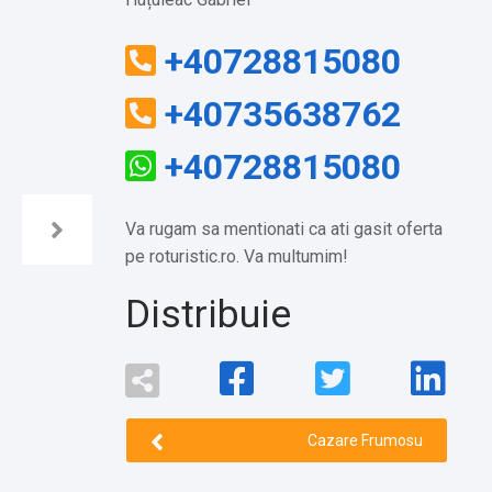
+40728815080
+40735638762
+40728815080
Va rugam sa mentionati ca ati gasit oferta
pe roturistic.ro. Va multumim!
Distribuie
Cazare Frumosu