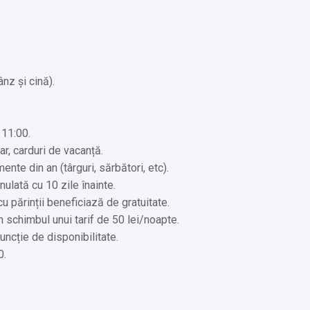
na Cacica
nz și cină).
 11:00.
r, carduri de vacanță.
nte din an (târguri, sărbători, etc).
t percepe taxe)
nulată cu 10 zile înainte.
anotimp (Cost suplimentar)
cu părinții beneficiază de gratuitate.
în schimbul unui tarif de 50 lei/noapte.
funcție de disponibilitate.
0.