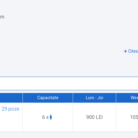
km
Capacitate
Luni - Joi
We
29 poze
6 x
900 LEI
105