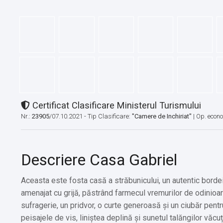
Certificat Clasificare Ministerul Turismului
Nr.:
23905
/07.10.2021 - Tip Clasificare:
"Camere de Inchiriat"
|
Op. econ
Descriere Casa Gabriel
Aceasta este fosta casă a străbunicului, un autentic bordei 
amenajat cu grijă, păstrând farmecul vremurilor de odinio
sufragerie, un pridvor, o curte generoasă și un ciubăr pentru 
peisajele de vis, liniștea deplină și sunetul talăngilor vă