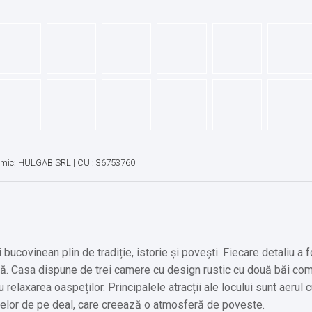
omic: HULGAB SRL | CUI: 36753760
bucovinean plin de tradiție, istorie și povești. Fiecare detaliu a f
ară. Casa dispune de trei camere cu design rustic cu două băi co
relaxarea oaspeților. Principalele atracții ale locului sunt aerul c
cuțelor de pe deal, care creează o atmosferă de poveste.