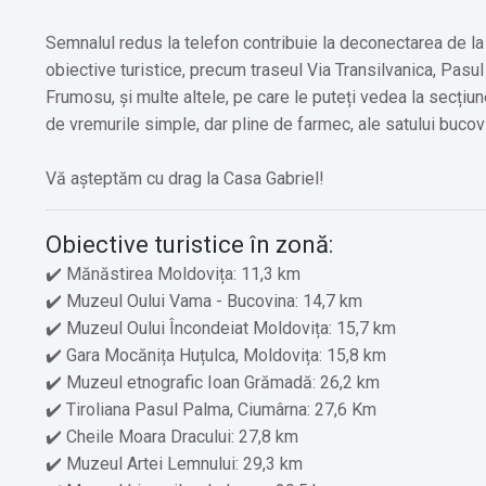
Semnalul redus la telefon contribuie la deconectarea de la 
obiective turistice, precum traseul Via Transilvanica, Pas
Frumosu, și multe altele, pe care le puteți vedea la secțiun
de vremurile simple, dar pline de farmec, ale satului bucov
Vă așteptăm cu drag la Casa Gabriel!
Obiective turistice în zonă:
✔️ Mănăstirea Moldovița: 11,3 km
✔️ Muzeul Oului Vama - Bucovina: 14,7 km
✔️ Muzeul Oului Încondeiat Moldovița: 15,7 km
✔️ Gara Mocănița Huțulca, Moldovița: 15,8 km
✔️ Muzeul etnografic Ioan Grămadă: 26,2 km
✔️ Tiroliana Pasul Palma, Ciumârna: 27,6 Km
✔️ Cheile Moara Dracului: 27,8 km
✔️ Muzeul Artei Lemnului: 29,3 km