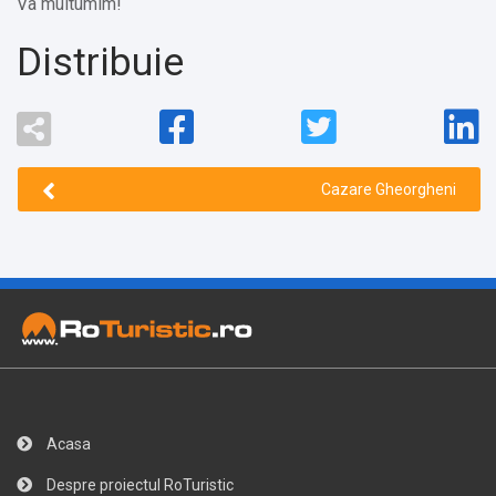
Va multumim!
Distribuie
Cazare Gheorgheni
Acasa
Despre proiectul RoTuristic