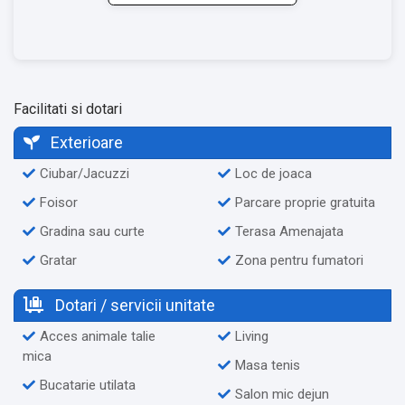
Facilitati si dotari
Exterioare
Ciubar/Jacuzzi
Loc de joaca
Foisor
Parcare proprie gratuita
Gradina sau curte
Terasa Amenajata
Gratar
Zona pentru fumatori
Dotari / servicii unitate
Acces animale talie
Living
mica
Masa tenis
Bucatarie utilata
Salon mic dejun