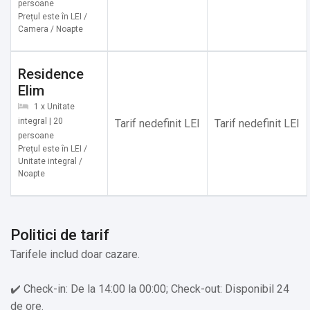
persoane
Prețul este în LEI /
Servicii suplimentare incluse in pret:
Camera / Noapte
✔️ Etaje superioare accesibile doar pe scări
✔️ Aparat pentru prepararea de ceai/cafea
Residence
Elim
Alte servicii oferite contra cost:
1 x Unitate
integral | 20
Tarif nedefinit LEI
Tarif nedefinit LEI
✔️ Saună și ciubăr încălzit (Cost suplimentar)
persoane
✔️ Organizăm evenimente private (Cost suplimentar)
Prețul este în LEI /
Unitate integral /
Noapte
Politici de tarif
Tarifele includ doar cazare.
✔️ Check-in: De la 14:00 la 00:00; Check-out: Disponibil 24
de ore.