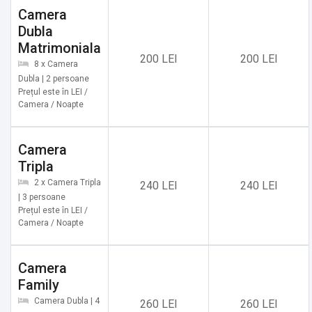
✔️ Muzeul Satului Bucovinean
Camera
✔️ Biserica Sfântul Gheorghe
Dubla
✔️ Muzeul Obiceiurilor Populare Bucovinene
Matrimoniala
✔️ Păstrăvăria Gura Humorului
200 LEI
200 LEI
8 x Camera
✔️ Rezervația Naturală Pădurea de Argint
Dubla | 2 persoane
✔️ Cetatea de Scaun a Sucevei
Prețul este în LEI /
Camera / Noapte
✔️ Parcul de Aventură "Drumul Poienii"
✔️ Muzeul de Artă Plastică Bucovina
✔️ Centrul de Informare Turistică Gura Humorului
Camera
✔️ Muzeul de Istorie și Etnografie Gura Humorului
Tripla
✔️ Rezervația Naturală Rarău-Giumalău
2 x Camera Tripla
240 LEI
240 LEI
✔️ Parcul Memorial "Cimitirul Eroilor" Gura Humorului
| 3 persoane
Prețul este în LEI /
✔️ Mănăstirea Moldovița
Camera / Noapte
✔️ Muzeul Colecțiilor Bucovinene
✔️ Complexul Muzeal Bucovina
Camera
✔️ Căsuțele Artiștilor Bucovineni
Family
✔️ Salina Cacica
✔️ Muzeul Ciprian Porumbescu
Camera Dubla | 4
260 LEI
260 LEI