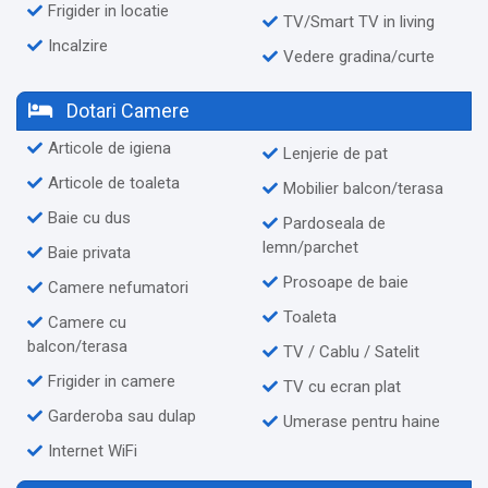
Frigider in locatie
TV/Smart TV in living
Incalzire
Vedere gradina/curte
Dotari Camere
Articole de igiena
Lenjerie de pat
Articole de toaleta
Mobilier balcon/terasa
Baie cu dus
Pardoseala de
lemn/parchet
Baie privata
Prosoape de baie
Camere nefumatori
Toaleta
Camere cu
balcon/terasa
TV / Cablu / Satelit
Frigider in camere
TV cu ecran plat
Garderoba sau dulap
Umerase pentru haine
Internet WiFi