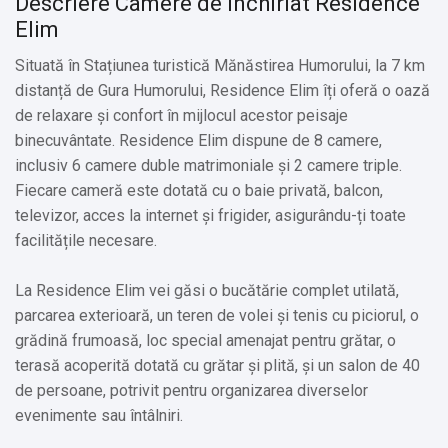
Descriere Camere de inchiriat Residence
Elim
Situată în Stațiunea turistică Mănăstirea Humorului, la 7 km
distanță de Gura Humorului, Residence Elim îți oferă o oază
de relaxare și confort în mijlocul acestor peisaje
binecuvântate. Residence Elim dispune de 8 camere,
inclusiv 6 camere duble matrimoniale și 2 camere triple.
Fiecare cameră este dotată cu o baie privată, balcon,
televizor, acces la internet și frigider, asigurându-ți toate
facilitățile necesare.
La Residence Elim vei găsi o bucătărie complet utilată,
parcarea exterioară, un teren de volei și tenis cu piciorul, o
grădină frumoasă, loc special amenajat pentru grătar, o
terasă acoperită dotată cu grătar și plită, și un salon de 40
de persoane, potrivit pentru organizarea diverselor
evenimente sau întâlniri.