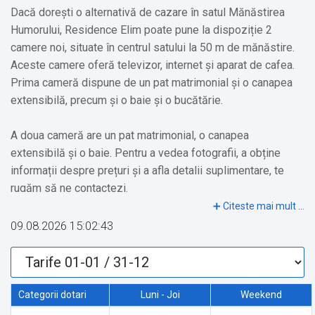
Dacă dorești o alternativă de cazare în satul Mănăstirea
Humorului, Residence Elim poate pune la dispoziție 2
camere noi, situate în centrul satului la 50 m de mănăstire.
Aceste camere oferă televizor, internet și aparat de cafea.
Prima cameră dispune de un pat matrimonial și o canapea
extensibilă, precum și o baie și o bucătărie.
A doua cameră are un pat matrimonial, o canapea
extensibilă și o baie. Pentru a vedea fotografii, a obține
informații despre prețuri și a afla detalii suplimentare, te
rugăm să ne contactezi.
09.08.2026 15:02:43
Obiective turistice în zonă:
✔️ Mănăstirea Humor
✔️ Muzeul Satului Bucovinean
✔️ Pârtia de schi Șoimul
Categorii dotari
Luni - Joi
Weekend
✔️ Mănăstirea Voroneț