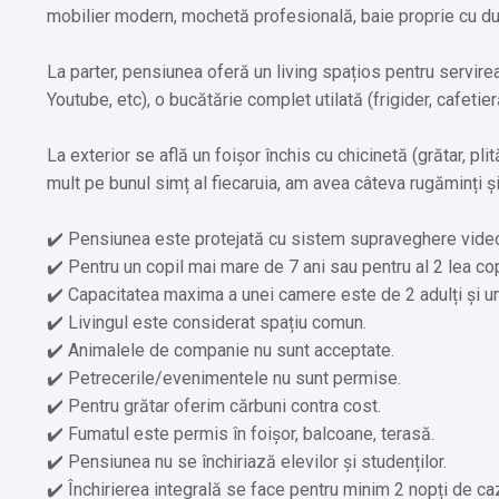
mobilier modern, mochetă profesională, baie proprie cu duș,
La parter, pensiunea oferă un living spațios pentru servirea
Youtube, etc), o bucătărie complet utilată (frigider, cafetier
La exterior se află un foișor închis cu chicinetă (grătar, p
mult pe bunul simț al fiecaruia, am avea câteva rugăminți și
✔️ Pensiunea este protejată cu sistem supraveghere video 
✔️ Pentru un copil mai mare de 7 ani sau pentru al 2 lea cop
✔️ Capacitatea maxima a unei camere este de 2 adulți și un
✔️ Livingul este considerat spațiu comun.
✔️ Animalele de companie nu sunt acceptate.
✔️ Petrecerile/evenimentele nu sunt permise.
✔️ Pentru grătar oferim cărbuni contra cost.
✔️ Fumatul este permis în foișor, balcoane, terasă.
✔️ Pensiunea nu se închiriază elevilor și studenților.
✔️ Închirierea integrală se face pentru minim 2 nopți de ca