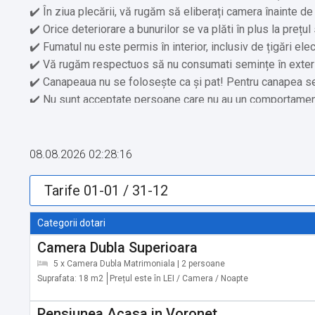
✔️ În ziua plecării, vă rugăm să eliberați camera înainte de
✔️ Orice deteriorare a bunurilor se va plăti în plus la prețul s
✔️ Fumatul nu este permis în interior, inclusiv de țigări elec
✔️ Vă rugăm respectuos să nu consumati semințe în exterioru
✔️ Canapeaua nu se folosește ca și pat! Pentru canapea se
✔️ Nu sunt acceptate persoane care nu au un comportament ș
✔️ Intervalul orar 23 - 08, este considerat timp de odihnă,
✔️ Prețurile nu sunt valabile pentru perioadele de sărbători
✔️ În cazul în care aveți nevoie de
08.08.2026 02:28:16
Obiective turistice în zonă:
✔️ Mănăstirea Voroneț, Voroneț: 550 m
Categorii dotari
✔️ Pârtia de schi Șoimul, Gura Humorului: 4,8 km
Camera Dubla Superioara
✔️ Muzeul Obiceiurilor Populare din Bucovina, Gura Humoru
5 x Camera Dubla Matrimoniala | 2 persoane
✔️ Complex Agrement Ariniș, Gura Humorului: 6,6 km
Suprafata: 18 m2
Prețul este în LEI / Camera / Noapte
✔️ Mănăstirea Humorului: 11,6 km
✔️ Mănăstirea Slatina, Slatina: 18,2 km
Pensiunea Acasa in Voronet