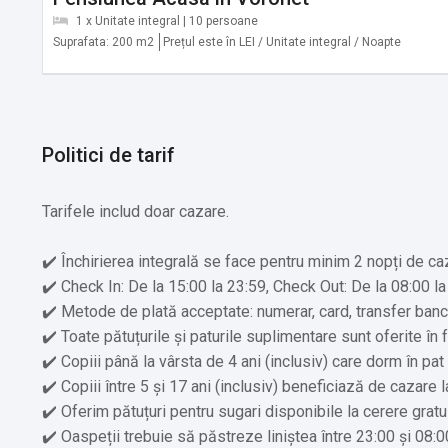
✔️ Salina Cacica, Cacica: 24,2 km
1 x Unitate integral | 10 persoane
✔️ Codrul Secular Slătioara: 32,9 km
Suprafata: 200 m2
Prețul este în LEI / Unitate integral / Noapte
✔️ Mănăstirea Moldovița, Vatra Moldoviței: 34,5 km
✔️ Gara Mocănița Huțulca, Moldovița: 38,9 km
✔️ Cetatea de Scaun a Sucevei, Suceava: 43,4 km
✔️ Pietrele Doamnei Rarău: 44,4 km
Politici de tarif
✔️ Mănăstirea Sucevița, Sucevița: 56,5 km
Tarifele includ doar cazare.
Servicii suplimentare incluse in pret:
✔️ Aparat pentru prepararea de ceai/cafea
✔️ Închirierea integrală se face pentru minim 2 nopți de ca
✔️ Etaje superioare accesibile doar pe scări
✔️ Check In: De la 15:00 la 23:59, Check Out: De la 08:00 la
✔️ Personal de pază non-stop
✔️ Metode de plată acceptate: numerar, card, transfer ban
✔️ Toate pătuțurile și paturile suplimentare sunt oferite în 
Alte servicii oferite contra cost:
✔️ Copiii până la vârsta de 4 ani (inclusiv) care dorm în pat
✔️ Pentru grătar oferim cărbuni (Cost suplimentar)
✔️ Copiii între 5 și 17 ani (inclusiv) beneficiază de cazare 
✔️ Transfer de la și/sau la aeroport (Cost suplimentar)
✔️ Oferim pătuțuri pentru sugari disponibile la cerere gratui
✔️ Oaspeții trebuie să păstreze liniștea între 23:00 și 08:0