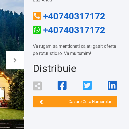
+40740317172
+40740317172
Va rugam sa mentionati ca ati gasit oferta
pe roturistic.ro. Va multumim!
Distribuie
Cazare Gura Humorului