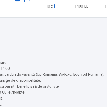
10 x
1400 LEI
1
zare.
 11:00.
car, carduri de vacanță (Up Romania, Sodexo, Edenred România).
funcție de disponibilitate.
 cu părinții beneficiază de gratuitate.
la 80 lei/noapte.
t.
0.