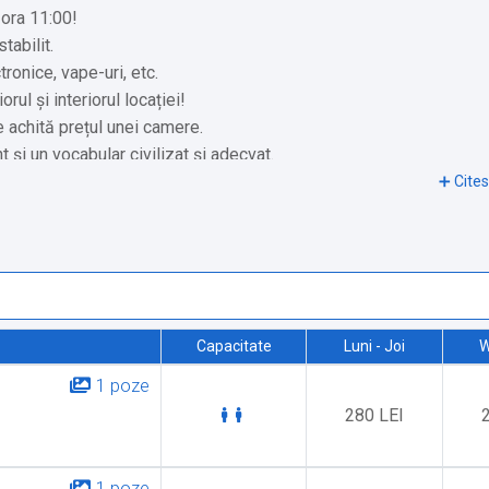
 ora 11:00!
tabilit.
tronice, vape-uri, etc.
l și interiorul locației!
 achită prețul unei camere.
i un vocabular civilizat și adecvat.
 ca atare vă rugăm să vă conformați.
 legale de peste an și sărbători naționale.
Capacitate
Luni - Joi
W
1 poze
lui: 6 km
280 LEI
1 poze