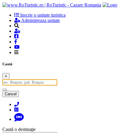
Inscrie o unitate turistica
Adminitreaza unitate
Caută
×
Cancel
Caută o destinaţie