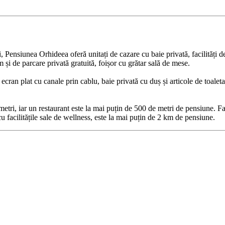
ensiunea Orhideea oferă unitați de cazare cu baie privată, facilități de 
 și de parcare privată gratuită, foișor cu grătar sală de mese.
ran plat cu canale prin cablu, baie privată cu duș și articole de toalet
tri, iar un restaurant este la mai puțin de 500 de metri de pensiune. Fac
 cu facilitățile sale de wellness, este la mai puțin de 2 km de pensiune.