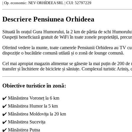
|
Op. economic: NEV ORHIDEEA SRL | CUI: 52797229
Descriere Pensiunea Orhideea
Situată în orațul Gura Humorului, la 2 km de pârtia de schi Humorului, P
Oaspeții beneficiază gratuit de WiFi în toate zonele proprietății, precum
Oferind vedere la munte, toate camerele Pensiunii Orhideea au TV cu ec
dispoziție o bucătărie comună utilată și o zonă de lounge comună.
Cel mai apropiat magazin alimentar se găseste la mai puțin de 200 de me
transfer și închiriere de biciclete și săniuțe. Complexul turistic Ariniș,
Obiective turistice în zonă:
✔️ Mănăstirea Voroneț la 6 km
✔️ Mănăstirea Humor la 5 km
✔️ Mănăstirea Moldovița la 20 km
✔️ Mănăstirea Sucevița
✔️ Mănăstirea Putna