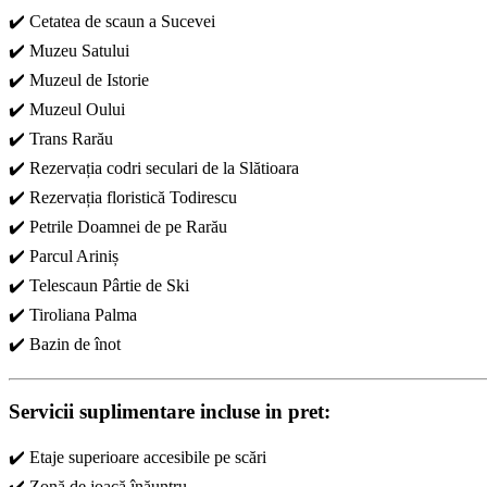
✔️ Cetatea de scaun a Sucevei
✔️ Muzeu Satului
✔️ Muzeul de Istorie
✔️ Muzeul Oului
✔️ Trans Rarău
✔️ Rezervația codri seculari de la Slătioara
✔️ Rezervația floristică Todirescu
✔️ Petrile Doamnei de pe Rarău
✔️ Parcul Ariniș
✔️ Telescaun Pârtie de Ski
✔️ Tiroliana Palma
✔️ Bazin de înot
Servicii suplimentare incluse in pret:
✔️ Etaje superioare accesibile pe scări
✔️ Zonă de joacă înăuntru