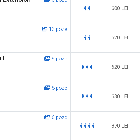
600 LEI
13 poze
520 LEI
il
9 poze
are le inramam intr-un decor de vis:
620 LEI
8 poze
630 LEI
6 poze
870 LEI