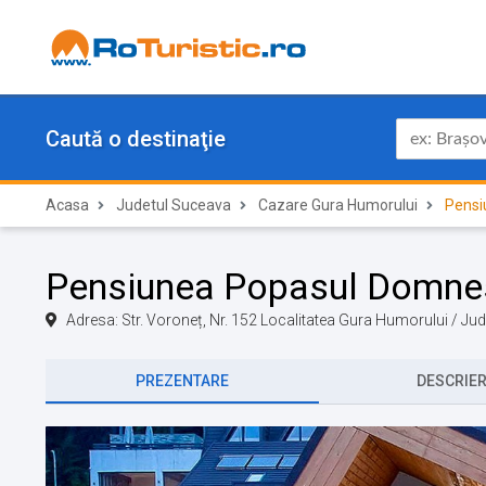
Caută o destinaţie
Acasa
Judetul Suceava
Cazare Gura Humorului
Pensi
Pensiunea Popasul Domnes
Adresa: Str. Voroneț, Nr. 152 Localitatea Gura Humorului / J
PREZENTARE
DESCRIE