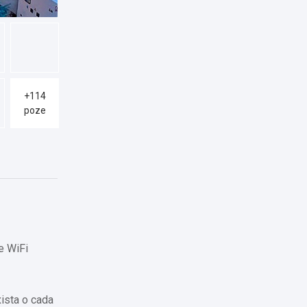
+114
poze
e WiFi
xista o cada