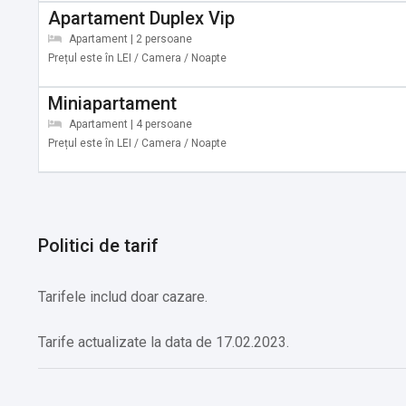
Apartament Duplex Vip
✔️ Codrul Secular Slatioara - 19 km
Apartament | 2 persoane
Prețul este în LEI / Camera / Noapte
Restaurante si cafenele:
✔️ Cafenea/bar Restaurant Bucovinean - 3,2 km
Miniapartament
✔️ Cafenea/bar La mama Gabi - 3,3 km
Apartament | 4 persoane
✔️ Cafenea/bar Sasu - 3,3 km
Prețul este în LEI / Camera / Noapte
Instalatii pe cablu:
✔️ Partia Soimul - 3,3 km
✔️ Rarau 1 - 23 km
Politici de tarif
Transport public:
✔️ Tren Gura Humorului Oras - 4 km
Tarifele includ doar cazare.
✔️ Tren Frasin - 6 km
Tarife actualizate la data de 17.02.2023.
Aeroporturi in apropiere:
✔️ Aeroportul Suceava - 41 km
✔️ Aeroportul International Cernauti - 83 km