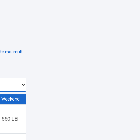
anizarea cu
ri.
Weekend
550 LEI