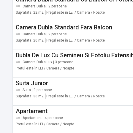
✔️ Prezentari
Camera Dubla | 2 persoane
✔️ Seminarii
Suprafata: 22 m2
Prețul este în LEI / Camera / Noapte
✔️ Conferinte de presa
✔️ Campanii de relatii publice
Camera Dubla Standard Fara Balcon
✔️ Petreceri tematice
Camera Dubla | 2 persoane
Suprafata: 20 m2
Prețul este în LEI / Camera / Noapte
Evenimente private:
Dubla De Lux Cu Semineu Si Fotoliu Extensib
Gazduim in locatia noastra cele mai frumoase amintiri pe c
Camera Dubla Lux | 3 persoane
Prețul este în LEI / Camera / Noapte
✔️ Nunta
✔️ Botez
Suita Junior
✔️ Aniversare
Suita | 3 persoane
✔️ Alte evenimente private
Suprafata: 36 m2
Prețul este în LEI / Camera / Noapte
Obiective turistice în zonă:
Apartament
Ce se afla in apropiere:
Apartament | 4 persoane
Prețul este în LEI / Camera / Noapte
✔️ Parc de aventuri Escalada - 3,7 km
✔️ Olga Kobyleanska - 4,7 km