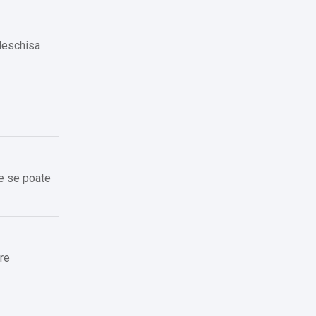
 deschisa
de se poate
ere