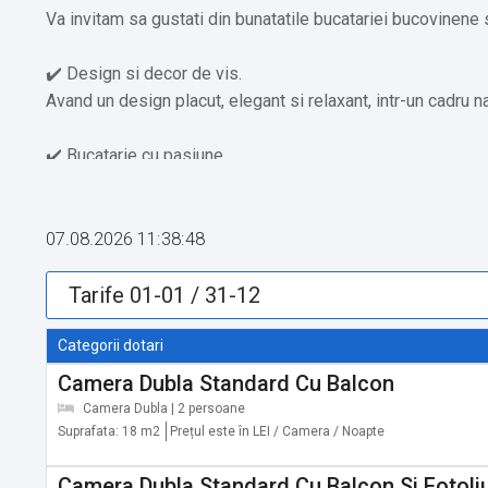
Va invitam sa gustati din bunatatile bucatariei bucovinene 
✔️ Design si decor de vis.
Avand un design placut, elegant si relaxant, intr-un cadru na
✔️ Bucatarie cu pasiune.
Bucate gatite si servite cu pasiune si maiestrie de persona
07.08.2026 11:38:48
Sala de conferinţe:
Sala de conferinte Popasul Domnesc dispune de o sala de 
succes a oricarui tip de eveniment: conferinte, congrese, p
Categorii dotari
Evenimente corporate:
Camera Dubla Standard Cu Balcon
Camera Dubla | 2 persoane
Popasul Domnesc Voronet va ofera servicii complete pent
Suprafata: 18 m2
Prețul este în LEI / Camera / Noapte
✔️ Intalniri de afaceri
✔️ Aniversari Corporate
Camera Dubla Standard Cu Balcon Si Fotoliu