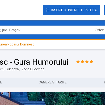
INSCRIE O UNITATE TURISTICA
Orice
unea Popasul Domnesc
c - Gura Humorului
udetul Suceava / Zona Bucovina
RE
CAMERE SI TARIFE