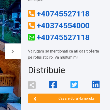
+40745527118
+40374554000
+40745527118
Va rugam sa mentionati ca ati gasit oferta
pe roturistic.ro. Va multumim!
Distribuie
Cazare Gura Humorului