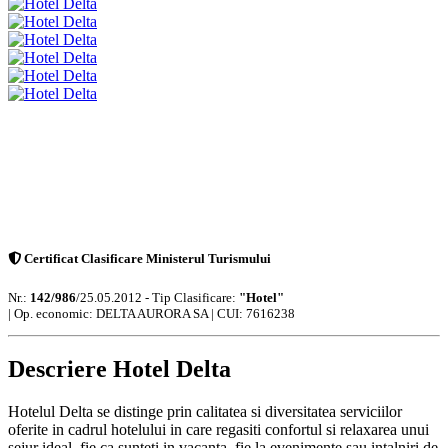
Certificat Clasificare Ministerul Turismului
Nr.:
142/986
/25.05.2012 - Tip Clasificare:
"Hotel"
|
Op. economic: DELTA AURORA SA | CUI: 7616238
Descriere Hotel Delta
Hotelul Delta se distinge prin calitatea si diversitatea serviciilor
oferite in cadrul hotelului in care regasiti confortul si relaxarea unui
sejur ideal, fie ca sunteti in vacanta, fie la evenimente sau intalniri de