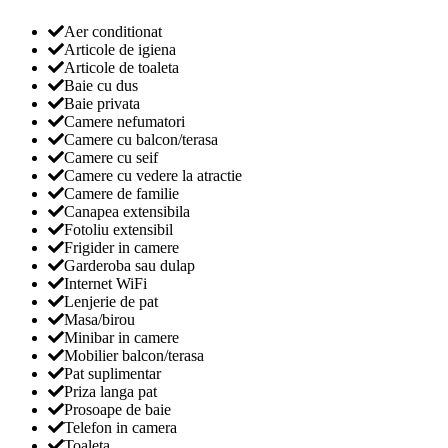
Aer conditionat
Articole de igiena
Articole de toaleta
Baie cu dus
Baie privata
Camere nefumatori
Camere cu balcon/terasa
Camere cu seif
Camere cu vedere la atractie
Camere de familie
Canapea extensibila
Fotoliu extensibil
Frigider in camere
Garderoba sau dulap
Internet WiFi
Lenjerie de pat
Masa/birou
Minibar in camere
Mobilier balcon/terasa
Pat suplimentar
Priza langa pat
Prosoape de baie
Telefon in camera
Toaleta