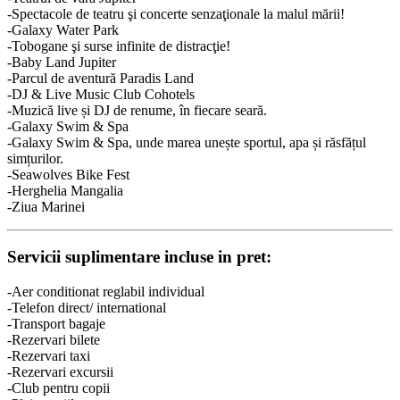
-Spectacole de teatru şi concerte senzaţionale la malul mării!
-Galaxy Water Park
-Tobogane şi surse infinite de distracţie!
-Baby Land Jupiter
-Parcul de aventură Paradis Land
-DJ & Live Music Club Cohotels
-Muzică live și DJ de renume, în fiecare seară.
-Galaxy Swim & Spa
-Galaxy Swim & Spa, unde marea unește sportul, apa și răsfățul
simțurilor.
-Seawolves Bike Fest
-Herghelia Mangalia
-Ziua Marinei
Servicii suplimentare incluse in pret:
-Aer conditionat reglabil individual
-Telefon direct/ international
-Transport bagaje
-Rezervari bilete
-Rezervari taxi
-Rezervari excursii
-Club pentru copii