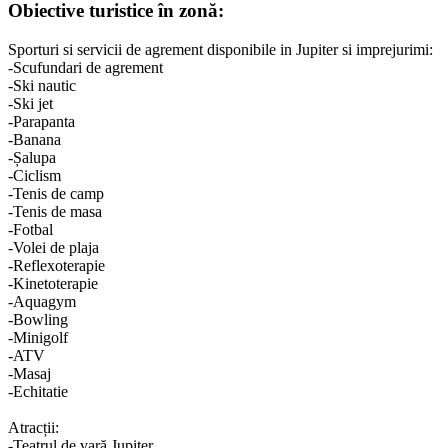
Obiective turistice în zonă:
Sporturi si servicii de agrement disponibile in Jupiter si imprejurimi:
-Scufundari de agrement
-Ski nautic
-Ski jet
-Parapanta
-Banana
-Șalupa
-Ciclism
-Tenis de camp
-Tenis de masa
-Fotbal
-Volei de plaja
-Reflexoterapie
-Kinetoterapie
-Aquagym
-Bowling
-Minigolf
-ATV
-Masaj
-Echitatie
Atracții:
-Teatrul de vară Jupiter