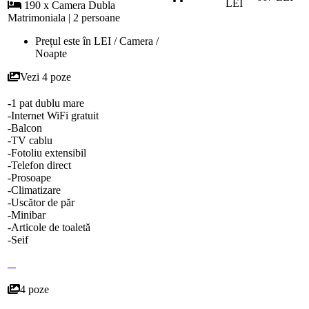
LEI
190 x Camera Dubla
Matrimoniala | 2 persoane
Prețul este în LEI / Camera /
Noapte
Vezi 4 poze
-1 pat dublu mare
-Internet WiFi gratuit
-Balcon
-TV cablu
-Fotoliu extensibil
-Telefon direct
-Prosoape
-Climatizare
-Uscător de păr
-Minibar
-Articole de toaletă
-Seif
4 poze