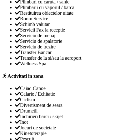
Plimbari cu caruta / sanie
Plimbarii cu vaporul / barca
Restituirea obiectelor uitate
Room Service
Schimb valutar
Servicii Fax la receptie
Serviciu de menaj
Serviciu de spalatorie
Serviciu de trezire
Transfer Bancar
Transfer de la si/sau la aeroport
Wellness Spa
Activitati in zona
Caiac-Canoe
Calarie / Echitatie
Ciclism
Divertisment de seara
Drumetii
Inchirieri barci / skijet
Inot
Jocuri de societate
Kinetoterapie
Pescuit