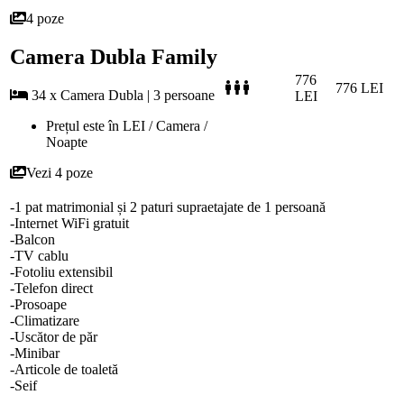
4 poze
Camera Dubla Family
776
776 LEI
34 x Camera Dubla | 3 persoane
LEI
Prețul este în LEI / Camera /
Noapte
Vezi 4 poze
-1 pat matrimonial și 2 paturi supraetajate de 1 persoană
-Internet WiFi gratuit
-Balcon
-TV cablu
-Fotoliu extensibil
-Telefon direct
-Prosoape
-Climatizare
-Uscător de păr
-Minibar
-Articole de toaletă
-Seif