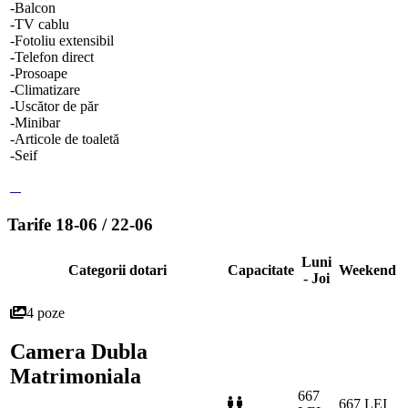
-Balcon
-TV cablu
-Fotoliu extensibil
-Telefon direct
-Prosoape
-Climatizare
-Uscător de păr
-Minibar
-Articole de toaletă
-Seif
Tarife 18-06 / 22-06
Luni
Categorii dotari
Capacitate
Weekend
- Joi
4 poze
Camera Dubla
Matrimoniala
667
667 LEI