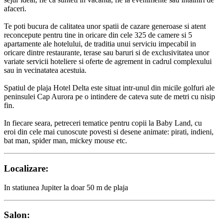
afaceri.
Te poti bucura de calitatea unor spatii de cazare generoase si atent
reconcepute pentru tine in oricare din cele 325 de camere si 5
apartamente ale hotelului, de traditia unui serviciu impecabil in
oricare dintre restaurante, terase sau baruri si de exclusivitatea unor
variate servicii hoteliere si oferte de agrement in cadrul complexului
sau in vecinatatea acestuia.
Spatiul de plaja Hotel Delta este situat intr-unul din micile golfuri ale
peninsulei Cap Aurora pe o intindere de cateva sute de metri cu nisip
fin.
In fiecare seara, petreceri tematice pentru copii la Baby Land, cu
eroi din cele mai cunoscute povesti si desene animate: pirati, indieni,
bat man, spider man, mickey mouse etc.
Localizare:
In statiunea Jupiter la doar 50 m de plaja
Salon: