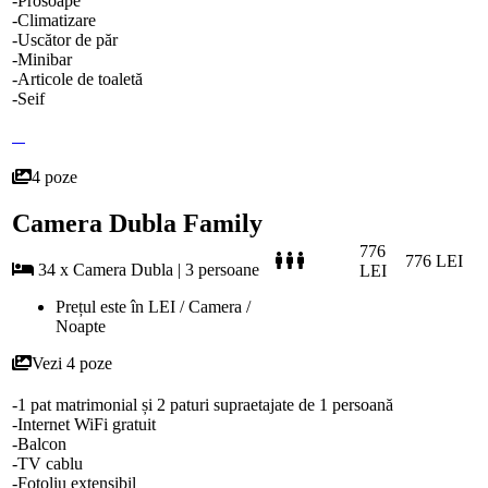
-Prosoape
-Climatizare
-Uscător de păr
-Minibar
-Articole de toaletă
-Seif
4 poze
Camera Dubla Family
776
776 LEI
34 x Camera Dubla | 3 persoane
LEI
Prețul este în LEI / Camera /
Noapte
Vezi 4 poze
-1 pat matrimonial și 2 paturi supraetajate de 1 persoană
-Internet WiFi gratuit
-Balcon
-TV cablu
-Fotoliu extensibil