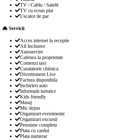
TV / Cablu / Satelit
TV cu ecran plat
Uscator de par
Servicii
Acces internet la receptie
All Inclusive
Autoservire
Cafenea la proprietate
Comenzi taxi
Curatatorie chimica
Divertisment Live
Factura disponibila
Inchirieri auto
Informatii turistice
Kids friendly
Masaj
Mic dejun
Organizari evenimente
Organizari excursii
Pensiune completa
Plata cu cardul
Plata numerar