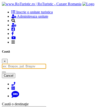
Inscrie o unitate turistica
Adminitreaza unitate
Caută
×
Cancel
Caută o destinaţie