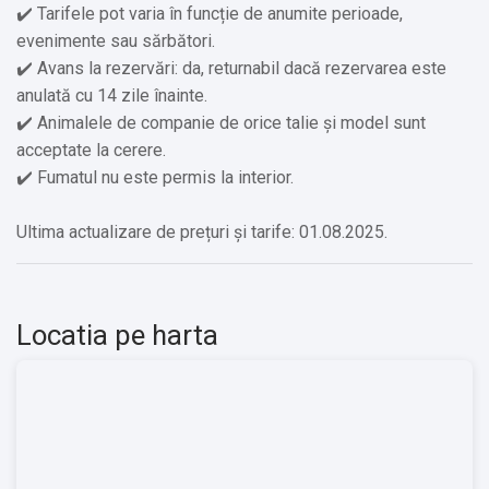
Alte servicii oferite contra cost:
✔️ Tarifele pot varia în funcție de anumite perioade,
✔️ Animalele de companie de orice talie si model
evenimente sau sărbători.
✔️ Avans la rezervări: da, returnabil dacă rezervarea este
anulată cu 14 zile înainte.
✔️ Animalele de companie de orice talie și model sunt
acceptate la cerere.
✔️ Fumatul nu este permis la interior.
Ultima actualizare de prețuri și tarife: 01.08.2025.
Locatia pe harta