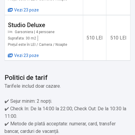
✔️ Pârtia Bran-Zănoaga, Bran: 13 km
Vezi 23 poze
✔️ Amfiteatrul Transilvania, Moieciu de Sus: 13,3 km
✔️ Partie de schi - Cheile Grădiștei, Fundata: 16,3 km
Studio Deluxe
✔️ Colții Bisericuței, Moieciu de Sus: 16,5 km
Garsoniera | 4 persoane
✔️ Rezervația De Urși Zărnești: 18,9 km
510 LEI
510 LEI
Suprafata: 30 m2
✔️ Curmătura Groapelor, Șirnea: 20,7 km
Prețul este în LEI / Camera / Noapte
✔️ Peștera Râșnoavei: 21,6 km
Vezi 23 poze
✔️ Cetatea Râșnovului și Dino Park, Râșnov: 22,3 km
✔️ Valea Râșnoavei, Râșnov: 25,5 km
✔️ Peștera Dâmbovicioara, Dâmbovicioara: 25,7 km
Politici de tarif
Tarifele includ doar cazare.
Servicii suplimentare incluse in pret:
✔️ Sejur minim: 2 nopți.
✔️ Coș pentru animale de companie
✔️ Check In: De la 14:00 la 22:00; Check Out: De la 10:30 la
✔️ Aparat pentru prepararea de ceai/cafea
11:00.
✔️ Etaje superioare accesibile doar pe scări
✔️ Metode de plată acceptate: numerar, card, transfer
bancar, carduri de vacanță.