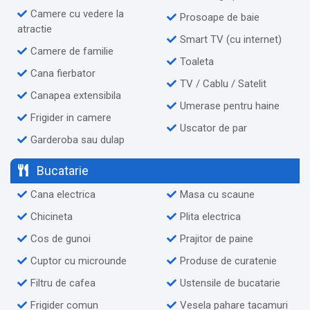
Camere cu vedere la
Prosoape de baie
atractie
Smart TV (cu internet)
Camere de familie
Toaleta
Cana fierbator
TV / Cablu / Satelit
Canapea extensibila
Umerase pentru haine
Frigider in camere
Uscator de par
Garderoba sau dulap
Bucatarie
Cana electrica
Masa cu scaune
Chicineta
Plita electrica
Cos de gunoi
Prajitor de paine
Cuptor cu microunde
Produse de curatenie
Filtru de cafea
Ustensile de bucatarie
Frigider comun
Vesela pahare tacamuri