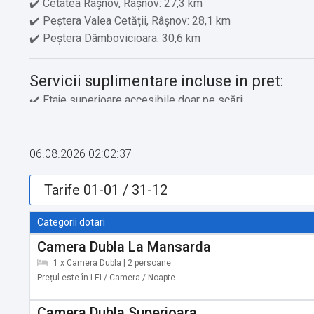
✔️ Cetatea Râșnov, Râșnov: 27,3 km
✔️ Peștera Valea Cetății, Râșnov: 28,1 km
✔️ Peștera Dâmbovicioara: 30,6 km
Servicii suplimentare incluse in pret:
✔️ Etaje superioare accesibile doar pe scări
06.08.2026 02:02:37
Categorii dotari
Camera Dubla La Mansarda
1 x Camera Dubla | 2 persoane
Prețul este în LEI / Camera / Noapte
Camera Dubla Superioara