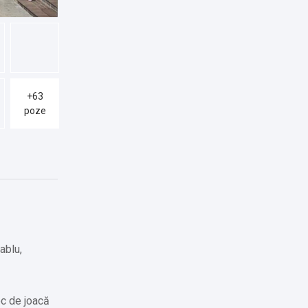
+63
poze
ablu,
oc de joacă