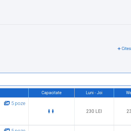
Capacitate
Luni - Joi
We
5 poze
230 LEI
2
5 poze