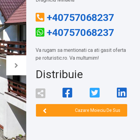
+40757068237
+40757068237
Va rugam sa mentionati ca ati gasit oferta
pe roturistic.ro. Va multumim!
Distribuie
Cazare Moieciu De Sus