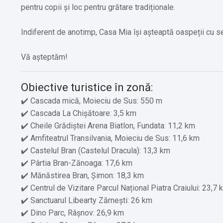
pentru copii și loc pentru grătare tradiționale.
Indiferent de anotimp, Casa Mia își așteaptă oaspeții cu se
Vă așteptăm!
Obiective turistice în zonă:
✔️ Cascada mică, Moieciu de Sus: 550 m
✔️ Cascada La Chișătoare: 3,5 km
✔️ Cheile Grădiștei Arena Biatlon, Fundata: 11,2 km
✔️ Amfiteatrul Transilvania, Moieciu de Sus: 11,6 km
✔️ Castelul Bran (Castelul Dracula): 13,3 km
✔️ Pârtia Bran-Zănoaga: 17,6 km
✔️ Mănăstirea Bran, Șimon: 18,3 km
✔️ Centrul de Vizitare Parcul Național Piatra Craiului: 23,7 
✔️ Sanctuarul Libearty Zărnești: 26 km
✔️ Dino Parc, Râșnov: 26,9 km