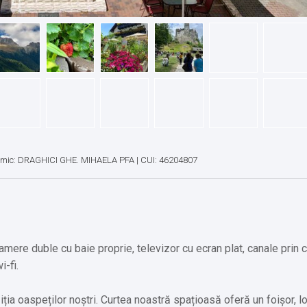
omic: DRAGHICI GHE. MIHAELA PFA | CUI: 46204807
mere duble cu baie proprie, televizor cu ecran plat, canale prin c
i-fi.
iția oaspeților noștri. Curtea noastră spațioasă oferă un foișor, l