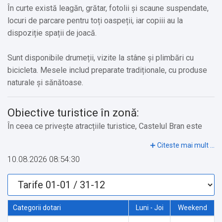
În curte există leagăn, grătar, fotolii și scaune suspendate,
locuri de parcare pentru toți oaspeții, iar copiii au la
dispoziție spații de joacă.
Sunt disponibile drumeții, vizite la stâne și plimbări cu
bicicleta. Mesele includ preparate tradiționale, cu produse
naturale și sănătoase.
Obiective turistice în zonă:
În ceea ce privește atracțiile turistice, Castelul Bran este
punctul de atracție principal. Aveți posibilitatea de a explora
Amfiteatrul Transilvania, Peștera Dâmbovicioara, Peștera
10.08.2026 08:54:30
Valea Cetății, Peștera Liliecilor, Rezervația Bio-Ecologică
Cheile Moieciului, Rezervația Naturală Cascada "La
Chișătoare", Moara de Apă, Biserica Adormirea Maicii
Domnului din Cheia (construită în 1818), Biserica Sfântul
Categorii dotari
Luni - Joi
Weekend
Nicolae din Moieciu de Jos (din secolul al XVIII-lea),