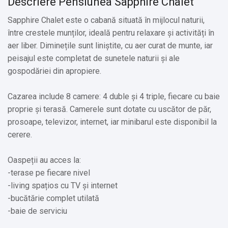
Descriere Pensiunea Sapphire Chalet
Sapphire Chalet este o cabană situată în mijlocul naturii,
între crestele munților, ideală pentru relaxare și activități în
aer liber. Diminețile sunt liniștite, cu aer curat de munte, iar
peisajul este completat de sunetele naturii și ale
gospodăriei din apropiere.
Cazarea include 8 camere: 4 duble și 4 triple, fiecare cu baie
proprie și terasă. Camerele sunt dotate cu uscător de păr,
prosoape, televizor, internet, iar minibarul este disponibil la
cerere.
Oaspeții au acces la:
-terase pe fiecare nivel
-living spațios cu TV și internet
-bucătărie complet utilată
-baie de serviciu