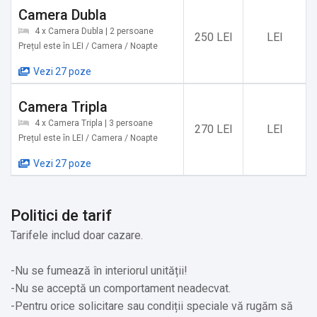
Cetatea Râșnov și Parcul cu dinozauri de la Râșnov.
Camera Dubla
4 x Camera Dubla | 2 persoane
250 LEI
LEI
Dacă v-am convins că merită cu adevărat să petreceți un
Prețul este în LEI / Camera / Noapte
concediu de neuitat în Moieciu de Sus, vă așteptăm cu drag
Vezi 27 poze
la Sapphire Chalet!
Camera Tripla
4 x Camera Tripla | 3 persoane
270 LEI
LEI
Prețul este în LEI / Camera / Noapte
Vezi 27 poze
Politici de tarif
Tarifele includ doar cazare.
-Nu se fumează în interiorul unității!
-Nu se acceptă un comportament neadecvat.
-Pentru orice solicitare sau condiții speciale vă rugăm să