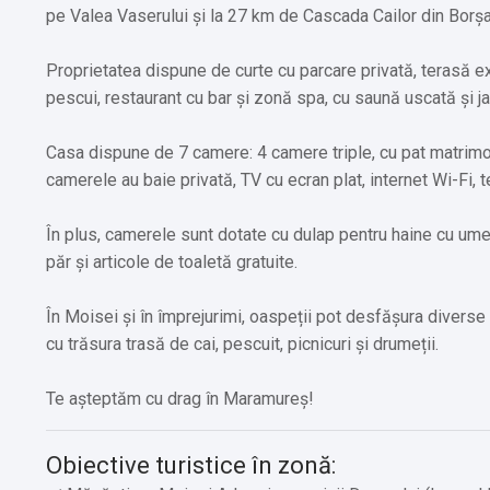
pe Valea Vaserului și la 27 km de Cascada Cailor din Borșa
Proprietatea dispune de curte cu parcare privată, terasă ext
pescui, restaurant cu bar și zonă spa, cu saună uscată și j
Casa dispune de 7 camere: 4 camere triple, cu pat matrimon
camerele au baie privată, TV cu ecran plat, internet Wi-Fi, te
În plus, camerele sunt dotate cu dulap pentru haine cu ume
păr și articole de toaletă gratuite.
În Moisei și în împrejurimi, oaspeții pot desfășura diverse 
cu trăsura trasă de cai, pescuit, picnicuri și drumeții.
Te așteptăm cu drag în Maramureș!
Obiective turistice în zonă: