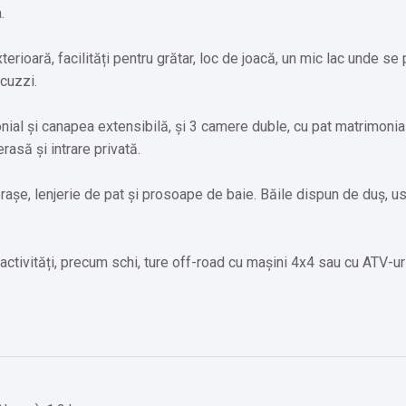
.
erioară, facilități pentru grătar, loc de joacă, un mic lac unde se
acuzzi.
ial și canapea extensibilă, și 3 camere duble, cu pat matrimonia
rasă și intrare privată.
rașe, lenjerie de pat și prosoape de baie. Băile dispun de duș, u
activități, precum schi, ture off-road cu mașini 4x4 sau cu ATV-uri