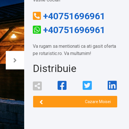
+40751696961
+40751696961
Va rugam sa mentionati ca ati gasit oferta
pe roturistic.ro. Va multumim!
Distribuie
Cazare Moisei