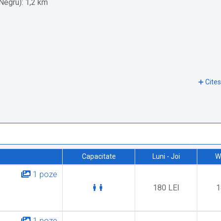
Negru): 1,2 km
Capacitate
Luni - Joi
W
1 poze
180 LEI
1
1 poze