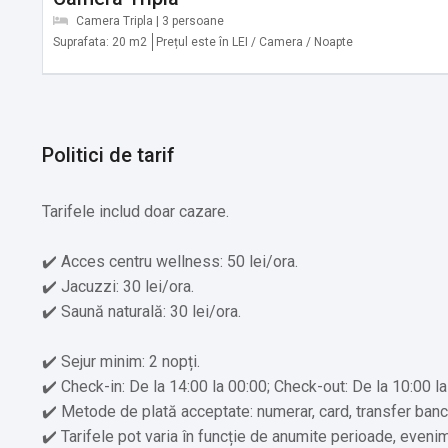
Camera Tripla | 3 persoane
Suprafata: 20 m2
Prețul este în LEI / Camera / Noapte
Alte servicii oferite contra cost:
✔️ Mâncăruri și băuturi (Cost suplimentar)
✔️ Serviciu de transfer (Cost suplimentar)
✔️ Seri cu cină tematică (Cost suplimentar)
Politici de tarif
✔️ Tururi de mers pe jos (Cost suplimentar)
✔️ Închiriere de ATV-uri (Cost suplimentar)
✔️ Off road cu mașină 4x4 (Cost suplimentar)
Tarifele includ doar cazare.
✔️ Plimbări cu trăsura (Cost suplimentar)
✔️ Acces centru wellness: 50 lei/ora.
✔️ Jacuzzi: 30 lei/ora.
✔️ Saună naturală: 30 lei/ora.
✔️ Sejur minim: 2 nopți.
✔️ Check-in: De la 14:00 la 00:00; Check-out: De la 10:00 la
✔️ Metode de plată acceptate: numerar, card, transfer banc
✔️ Tarifele pot varia în funcție de anumite perioade, eveni