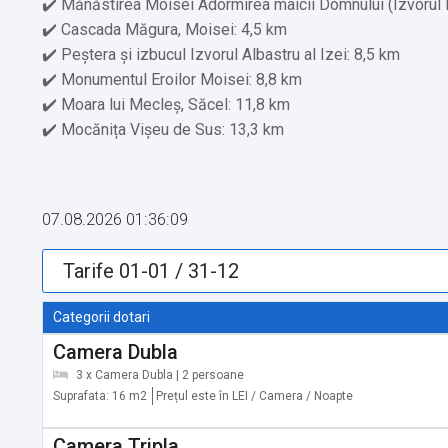
✔️ Mănăstirea Moisei Adormirea maicii Domnului (Izvorul 
✔️ Cascada Măgura, Moisei: 4,5 km
✔️ Peștera și izbucul Izvorul Albastru al Izei: 8,5 km
✔️ Monumentul Eroilor Moisei: 8,8 km
✔️ Moara lui Mecleș, Săcel: 11,8 km
✔️ Mocănița Vișeu de Sus: 13,3 km
✔️ Mănăstirea Borșa Pietroasa: 19,2 km
✔️ Lacul Iezer, Munții Rodnei: 20 km
✔️ Muzeul țărăncii Dragomirești: 23,5 km
07.08.2026 01:36:09
✔️ Pârtia de Schi Borșa complex: 24,2 km
✔️ Telegondola Borșa, Borșa: 24,2 km
✔️ Pârtia Runc-Ştiol: 25,8 km
✔️ Cascada Cailor, Borșa: 27 km
Categorii dotari
✔️ Mănăstirea Bârsana, Bârsana: 45,8 km
Camera Dubla
3 x Camera Dubla | 2 persoane
Servicii suplimentare incluse in pret:
Suprafata: 16 m2
Prețul este în LEI / Camera / Noapte
✔️ Aparat pentru prepararea de ceai/cafea
✔️ Etaje superioare accesibile doar pe scări
Camera Tripla