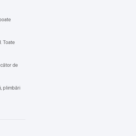
 poate
l. Toate
scător de
, plimbări