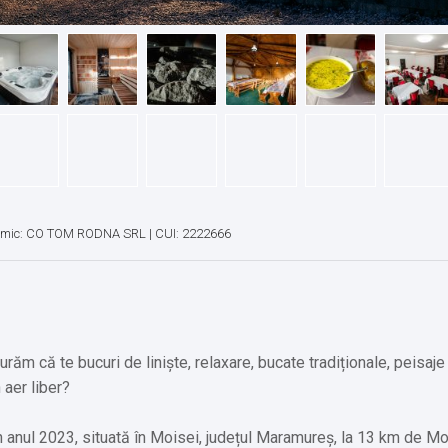
omic: CO TOM RODNA SRL | CUI: 2222666
urăm că te bucuri de liniște, relaxare, bucate tradiționale, peisa
 aer liber?
în anul 2023, situată în Moisei, județul Maramureș, la 13 km de M