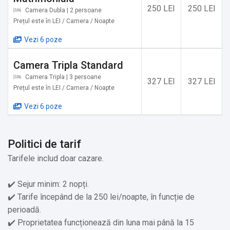
Servicii suplimentare incluse in pret:
250 LEI
250 LEI
Camera Dubla | 2 persoane
Prețul este în LEI / Camera / Noapte
✔️ Aparat pentru prepararea de ceai/cafea
✔️ Etaje superioare accesibile doar pe scări
Vezi 6 poze
Camera Tripla Standard
Camera Tripla | 3 persoane
327 LEI
327 LEI
Prețul este în LEI / Camera / Noapte
Vezi 6 poze
Politici de tarif
Tarifele includ doar cazare.
✔️ Sejur minim: 2 nopți.
✔️ Tarife începând de la 250 lei/noapte, în funcție de
perioadă.
✔️ Proprietatea funcționează din luna mai până la 15