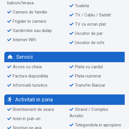
balcon/terasa
Toaleta
Camere de familie
TV / Cablu / Satelit
Frigider in camere
TV cu ecran plat
Garderoba sau dulap
Uscator de par
Internet WiFi
Uscator de rufe
Servicii
Acces cu cheia
Plata cu cardul
Factura disponibila
Plata numerar
Informatii turistice
Transfer Bancar
Activitati in zona
Divertisment de seara
Strand / Complex
Acvatic
Iesiri in pub-uri
Telegondola in apropiere
Sporturi pe apa