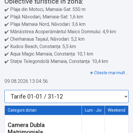
Obiective turistice în zonă:
✔️ Plaja din Motoci, Mamaia-Sat: 550 m
✔️ Plajă Năvodari, Mamaia-Sat: 1,6 km
✔️ Plaja Mamaia Nord, Năvodari: 3,6 km
✔️ Mănăstirea Acoperământul Maicii Domnului: 4,9 km
✔️ Cherhanaua Tașaul, Năvodari: 5,2 km
✔️ Kudos Beach, Constanța: 5,5 km
✔️ Aqua Magic Mamaia, Constanța: 10,1 km
✔️ Stație Telegondolă Mamaia, Constanța: 10,4 km
✔️ Parcul Tăbăcăriei, Constanța: 11,5 km
✔️ Delfinariu, Constanța: 13,3 km
09.08.2026 13:04:56
✔️ Muzeul de Artă, Constanța: 15,7 km
✔️ Plaja Corbu, Năvodari: 16,5 km
✔️ Muzeul Marinei Române: 16,4 km
✔️ Cazinoul din Constanța, Constanța: 17,3 km
Categorii dotari
Luni - Joi
Weekend
✔️ Faleza Cazinoului, Constanța: 17,4 km
✔️ Portul Turistic Constanța: 18,6 km
Camera Dubla
Matrimoniala