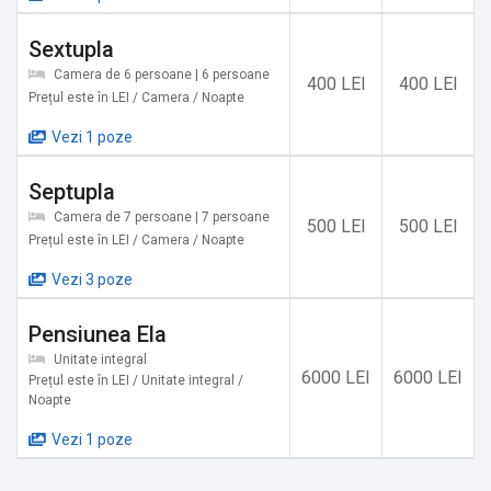
✔️ Castelul Vrajitoarelor, Bumbeşti Piţic: 14,7 km
Sextupla
✔️ Pădurea Colorată, Baia de Fier: 14,7 km
Camera de 6 persoane | 6 persoane
✔️ Mănăstirea Polovragi, Polovragi: 14,7 km
400 LEI
400 LEI
Prețul este în LEI / Camera / Noapte
✔️ Peștera Polovragi, Polovragi: 15,8 km
✔️ Parc Aventura Rânca: 17,4 km
Vezi 1 poze
✔️ Rânca Ski Resort, Rânca: 19,1 km
Septupla
✔️ Telescaun Păpușa, Rânca: 21,6 km
✔️ Grădina cu Struți din Dealul Muierii: 29 km
Camera de 7 persoane | 7 persoane
500 LEI
500 LEI
Prețul este în LEI / Camera / Noapte
✔️ Lacul Gâlcescu: 40,2 km
✔️ Masa Tăcerii (site UNESCO): 47,1 km
Vezi 3 poze
Pensiunea Ela
Servicii suplimentare incluse in pret:
Unitate integral
✔️ Etaje superioare accesibile doar pe scări
6000 LEI
6000 LEI
Prețul este în LEI / Unitate integral /
Noapte
Alte servicii oferite contra cost:
Vezi 1 poze
✔️ Mic dejun la cerere (produse tradiționale locale)