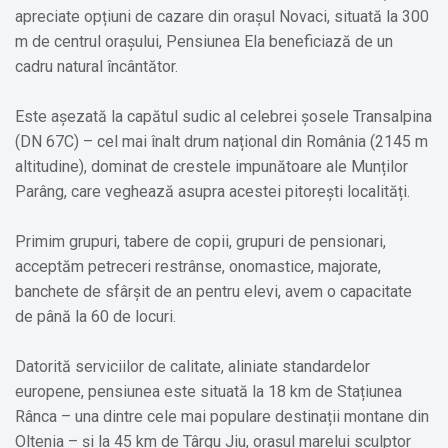
apreciate opțiuni de cazare din orașul Novaci, situată la 300
m de centrul orașului, Pensiunea Ela beneficiază de un
cadru natural încântător.
Este așezată la capătul sudic al celebrei șosele Transalpina
(DN 67C) – cel mai înalt drum național din România (2145 m
altitudine), dominat de crestele impunătoare ale Munților
Parâng, care veghează asupra acestei pitorești localități.
Primim grupuri, tabere de copii, grupuri de pensionari,
acceptăm petreceri restrânse, onomastice, majorate,
banchete de sfârșit de an pentru elevi, avem o capacitate
de până la 60 de locuri.
Datorită serviciilor de calitate, aliniate standardelor
europene, pensiunea este situată la 18 km de Stațiunea
Rânca – una dintre cele mai populare destinații montane din
Oltenia – și la 45 km de Târgu Jiu, orașul marelui sculptor