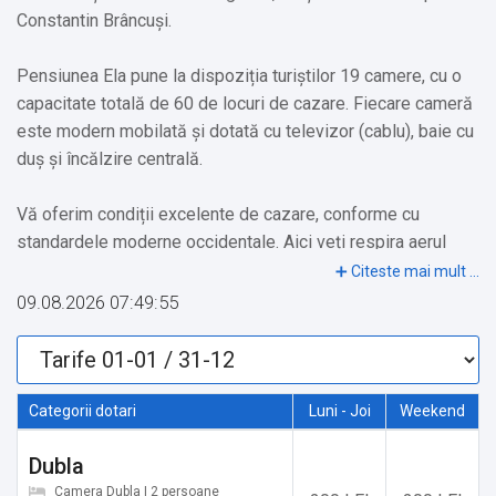
Constantin Brâncuși.
Pensiunea Ela pune la dispoziția turiștilor 19 camere, cu o
capacitate totală de 60 de locuri de cazare. Fiecare cameră
este modern mobilată și dotată cu televizor (cablu), baie cu
duș și încălzire centrală.
Vă oferim condiții excelente de cazare, conforme cu
standardele moderne occidentale. Aici veți respira aerul
curat al zonei montane și vă veți răcori sufletul cu apa
limpede și rece ca gheața a Râului Gilort.
09.08.2026 07:49:55
Pentru recreere și mișcare, oaspeții au la dispoziție un mini
teren de sport. La cerere, se pot organiza excursii, partide
de vânătoare sau pescuit, pentru a descoperi farmecul și
Categorii dotari
Luni - Joi
Weekend
bogățiile zonei.
Dubla
Datorită poziționării pensiunii la doar 20 de metri de Râul
Camera Dubla | 2 persoane