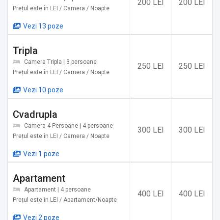
200 LEI
200 LEI
Prețul este în LEI / Camera / Noapte
Gilort, vara există posibilitatea de a face baie, plajă sau
pescuit direct în apropiere.
Vezi 13 poze
Dacă simțiți nevoia de relaxare și aer curat, Oltenia de sub
Tripla
munte vă așteaptă cu brațele deschise!
Camera Tripla | 3 persoane
250 LEI
250 LEI
Prețul este în LEI / Camera / Noapte
Salon:
Vezi 10 poze
DA
Cvadrupla
Camera 4 Persoane | 4 persoane
300 LEI
300 LEI
Obiective turistice în zonă:
Prețul este în LEI / Camera / Noapte
✔️ Atelier miniaturi lemn Ionel Traian, Novaci: 2,1 km
Vezi 1 poze
✔️ Monumentul şoselei transalpine, Novaci: 3,5 km
✔️ Mănăstirea Icoana, Cărpiniş: 10 km
Apartament
✔️ Cascada Pârâul Șipotului: 10,1 km
Apartament | 4 persoane
400 LEI
400 LEI
✔️ Peştera Muierilor, Baia de Fier: 10,7 km
Prețul este în LEI / Apartament/Noapte
✔️ Casa Muzeu Maria Lătărețu, Bălceşti: 12,5 km
Vezi 2 poze
✔️ Casa Răsturnată, Bumbesti Pitic: 13,8 km