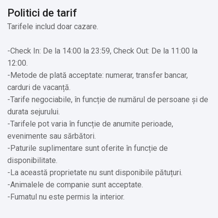
✔️ Organizarea de evenimente private (majorate, zile de
Politici de tarif
naștere, petreceri, etc)
Tarifele includ doar cazare.
-Check In: De la 14:00 la 23:59, Check Out: De la 11:00 la
12:00.
-Metode de plată acceptate: numerar, transfer bancar,
carduri de vacanță.
-Tarife negociabile, în funcție de numărul de persoane și de
durata sejurului.
-Tarifele pot varia în funcție de anumite perioade,
evenimente sau sărbători.
-Paturile suplimentare sunt oferite în funcție de
disponibilitate.
-La această proprietate nu sunt disponibile pătuțuri.
-Animalele de companie sunt acceptate.
-Fumatul nu este permis la interior.