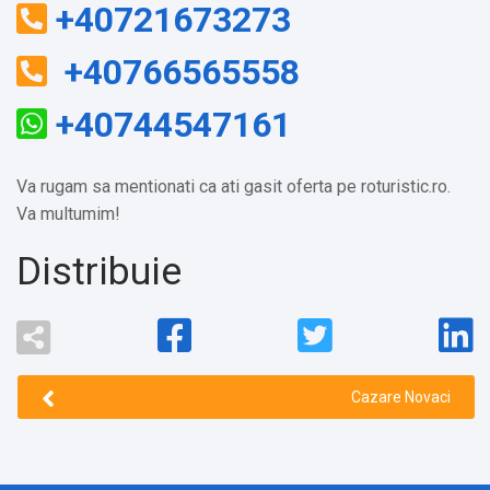
+40721673273
‬ ‪+40766565558‬
+40744547161
Va rugam sa mentionati ca ati gasit oferta pe roturistic.ro.
Va multumim!
Distribuie
Cazare Novaci