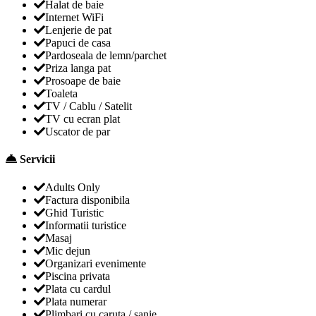
Halat de baie
Internet WiFi
Lenjerie de pat
Papuci de casa
Pardoseala de lemn/parchet
Priza langa pat
Prosoape de baie
Toaleta
TV / Cablu / Satelit
TV cu ecran plat
Uscator de par
Servicii
Adults Only
Factura disponibila
Ghid Turistic
Informatii turistice
Masaj
Mic dejun
Organizari evenimente
Piscina privata
Plata cu cardul
Plata numerar
Plimbari cu caruta / sanie