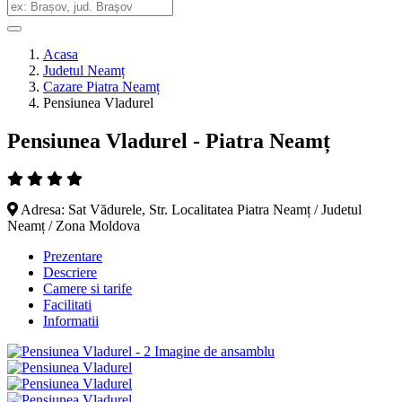
Acasa
Judetul Neamț
Cazare Piatra Neamț
Pensiunea Vladurel
Pensiunea Vladurel - Piatra Neamț
Adresa: Sat Vădurele, Str. Localitatea Piatra Neamț / Judetul
Neamț / Zona Moldova
Prezentare
Descriere
Camere si tarife
Facilitati
Informatii