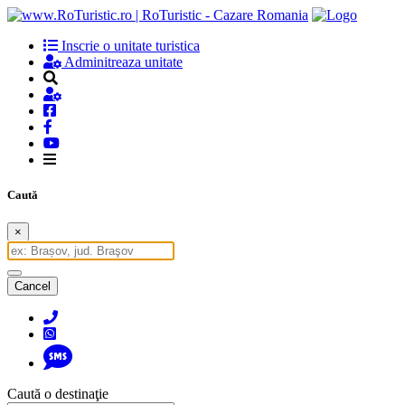
Inscrie o unitate turistica
Adminitreaza unitate
Caută
×
Cancel
Caută o destinaţie