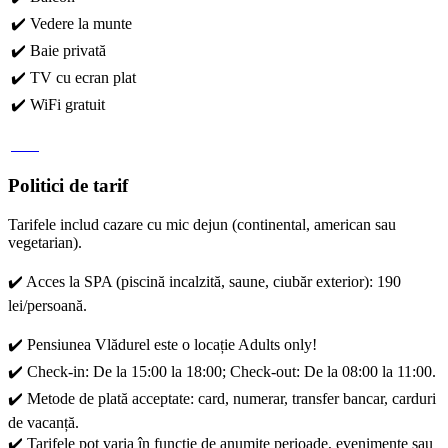
✔️ Vedere la munte
✔️ Baie privată
✔️ TV cu ecran plat
✔️ WiFi gratuit
Politici de tarif
Tarifele includ cazare cu mic dejun (continental, american sau
vegetarian).
✔️ Acces la SPA (piscină incalzită, saune, ciubăr exterior): 190
lei/persoană.
✔️ Pensiunea Vlădurel este o locație Adults only!
✔️ Check-in: De la 15:00 la 18:00; Check-out: De la 08:00 la 11:00.
✔️ Metode de plată acceptate: card, numerar, transfer bancar, carduri
de vacanță.
✔️ Tarifele pot varia în funcție de anumite perioade, evenimente sau