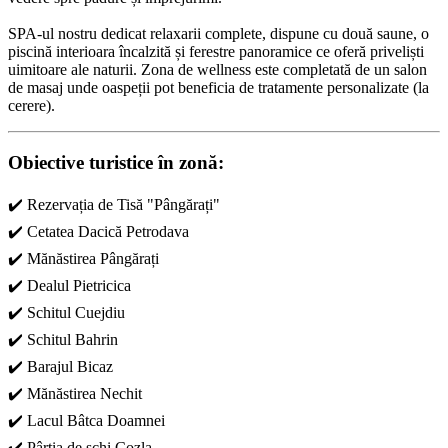
SPA-ul nostru dedicat relaxarii complete, dispune cu două saune, o
piscină interioara încalzită și ferestre panoramice ce oferă priveliști
uimitoare ale naturii. Zona de wellness este completată de un salon
de masaj unde oaspeții pot beneficia de tratamente personalizate (la
cerere).
Obiective turistice în zonă:
✔️ Rezervația de Tisă "Pângărați"
✔️ Cetatea Dacică Petrodava
✔️ Mănăstirea Pângărați
✔️ Dealul Pietricica
✔️ Schitul Cuejdiu
✔️ Schitul Bahrin
✔️ Barajul Bicaz
✔️ Mănăstirea Nechit
✔️ Lacul Bâtca Doamnei
✔️ Pârtia de schi Cozla