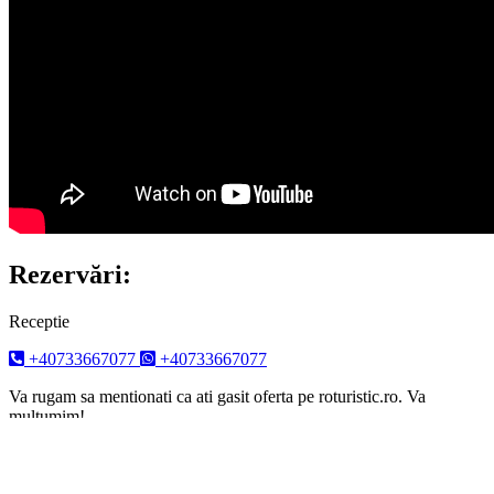
Rezervări:
Receptie
+40733667077
+40733667077
Va rugam sa mentionati ca ati gasit oferta pe roturistic.ro. Va
multumim!
Distribuie