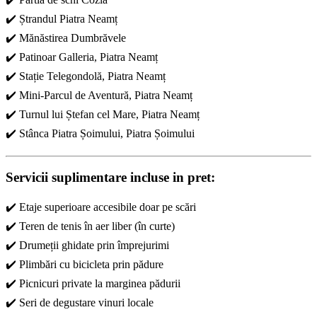
✔️ Ștrandul Piatra Neamț
✔️ Mănăstirea Dumbrăvele
✔️ Patinoar Galleria, Piatra Neamț
✔️ Stație Telegondolă, Piatra Neamț
✔️ Mini-Parcul de Aventură, Piatra Neamț
✔️ Turnul lui Ștefan cel Mare, Piatra Neamț
✔️ Stânca Piatra Șoimului, Piatra Șoimului
Servicii suplimentare incluse in pret:
✔️ Etaje superioare accesibile doar pe scări
✔️ Teren de tenis în aer liber (în curte)
✔️ Drumeții ghidate prin împrejurimi
✔️ Plimbări cu bicicleta prin pădure
✔️ Picnicuri private la marginea pădurii
✔️ Seri de degustare vinuri locale