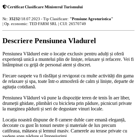
Certificat Clasificare Ministerul Turismului
Nr.:
35232
/18.07.2023 - Tip Clasificare:
"Pensiune Agroturistica"
|
Op. economic: TED FARM SRL | CUI: 26570749
Descriere Pensiunea Vladurel
Pensiunea Vlădurel este o locație exclusiv pentru adulți și oferă
experiență unică a muntelui plin de liniște, relaxare și refacere. Vei fi
întâmpinat cu grijă de personal atent și discret.
Fiecare oaspete va fi răsfățat și revigorat cu multe activități din gama
de relaxare și spa, toate într-o atmosferă de calm și liniște, departe de
agitația cotidiană.
Pensiunea Vlădurel vă pune la dispoziție teren de tenis în aer liber,
drumeții ghidate, plimbări cu bicicleta prin pădure, picnicuri private
la marginea pădurii și seri de degustare vinuri locale.
Locația noastră dispune de 8 camere duble care emană eleganță,
decorate cu gust în tonuri neutre și materiale de lux precum
catifeaua, mătasea și lemnul masiv. Camerele au terase private cu
vedere spre pădure și împrejurimi.