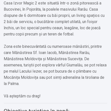
Casa Izvor Magic 2 este situată într-o zonă pitorească a
Bucovinei, în Pojorâta, la poalele masivului Rarău. Casa
dispune de 6 dormitoare cu băi proprii, un living spațios cu
2 băi de serviciu, o bucătărie complet utilată, un foișor
închis, un loc special pentru ceaun, leagăne, loc de joacă
pentru copii precum și un teren de fotbal.
Zona este binecuvântată cu numeroase mănăstiri, printre
care Mănăstirea Sf. Ioan Iacob, Mănăstirea Rarău,
Mănăstirea Moldovița și Mănăstirea Sucevița. De
asemenea, turiștii pot explora vârful Giumalău, se pot relaxa
pe malul Lacului Iezer, se pot bucura de o plimbare cu
Mocănița Moldovița sau pot simți adrenalina la tiroliana de
la Palma.
Vă așteptăm cu drag!