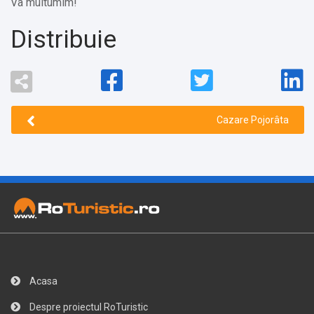
Va multumim!
Distribuie
Cazare Pojorâta
Acasa
Despre proiectul RoTuristic