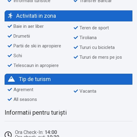
Informatii turistice
Transfer Bancar
Activitati in zona
Baie in aer liber
Teren de sport
Drumetii
Tiroliana
Partii de ski in apropiere
Tururi cu bicicleta
Schi
Tururi de mers pe jos
Telescaun in apropiere
Tip de turism
Agrement
Vacanta
All seasons
Informatii pentru turiști
Ora Check-In:
14:00