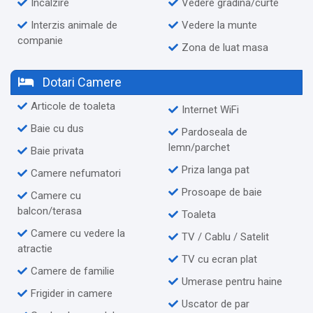
Incalzire
Vedere gradina/curte
Interzis animale de
Vedere la munte
companie
Zona de luat masa
Dotari Camere
Articole de toaleta
Internet WiFi
Baie cu dus
Pardoseala de
lemn/parchet
Baie privata
Priza langa pat
Camere nefumatori
Prosoape de baie
Camere cu
balcon/terasa
Toaleta
Camere cu vedere la
TV / Cablu / Satelit
atractie
TV cu ecran plat
Camere de familie
Umerase pentru haine
Frigider in camere
Uscator de par