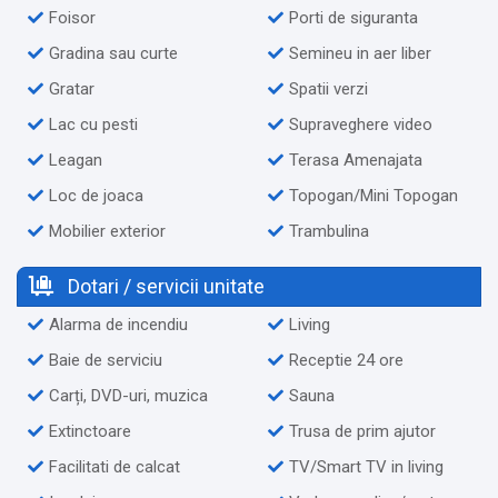
Foisor
Porti de siguranta
Gradina sau curte
Semineu in aer liber
Gratar
Spatii verzi
Lac cu pesti
Supraveghere video
Leagan
Terasa Amenajata
Loc de joaca
Topogan/Mini Topogan
Mobilier exterior
Trambulina
Dotari / servicii unitate
Alarma de incendiu
Living
Baie de serviciu
Receptie 24 ore
Carți, DVD-uri, muzica
Sauna
Extinctoare
Trusa de prim ajutor
Facilitati de calcat
TV/Smart TV in living