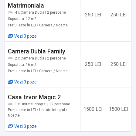
✔️ Pârtia Mălini, Văleni-Stânișoara: 86,4 km
Matrimoniala
4 x Camera Dubla | 2 persoane
250 LEI
250 LEI
Servicii suplimentare incluse in pret:
Suprafata: 12 m2
Prețul este în LEI / Camera / Noapte
✔️ Etaje superioare accesibile doar pe scări
Vezi 3 poze
Alte servicii oferite contra cost:
Camera Dubla Family
✔️ Ciubăr și saună (Cost suplimentar)
2 x Camera Dubla | 2 persoane
250 LEI
250 LEI
Suprafata: 16 m2
Prețul este în LEI / Camera / Noapte
Vezi 3 poze
Casa Izvor Magic 2
1 x Unitate integral | 12 persoane
1500 LEI
1500 LEI
Prețul este în LEI / Unitate integral /
Noapte
Vezi 3 poze