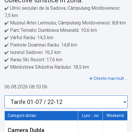
Obiective turistice în zonă:
✔️ Ulmii seculari de la Sadova, Câmpulung Moldovenesc:
7,5 km
✔️ Muzeul Artei Lemnului, Câmpulung Moldovenesc: 8,8 km
✔️ Parc Tematic Dumbrava Minunată: 10,6 km
✔️ Vârful Rarău: 14,5 km
✔️ Pietrele Doamnei Rarău: 14,8 km
✔️ Iezerul Sadovei: 16,3 km
✔️ Rarau Ski Resort: 17,6 km
✔️ Mănăstirea Sihăstria Rarăului: 18,5 km
✔️ Cheile Moara Dracului: 18,8 km
✔️ Mănăstirea Rarău: 19,6 km
06.08.2026 08:53:06
✔️ Muzeul Oului, Vama: 24 km
✔️ Mănăstirea Moldoviţa: 26,8 km
✔️ Gara Mocănița Huțulca: 31,4 km
✔️ Pârtia Veverița Vatra Dornei: 38,2 km
Categorii dotari
Luni - Joi
Weekend
✔️ Mănăstirea Sucevița: 57,3 km
✔️ Cetatea de Scaun a Sucevei: 78,8 km
Camera Dubla