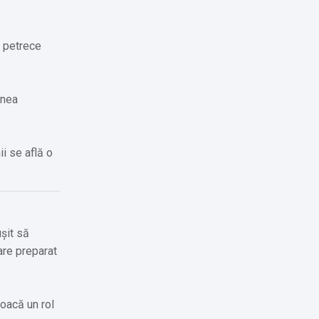
i petrece
unea
i se află o
șit să
are preparat
joacă un rol