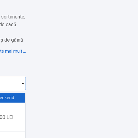
e sortimente,
de casă.
rș de găină
liguță și
ită cu
ptor cu
eekend
00 LEI