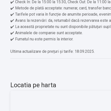
✔️ Check In: De la 15:00 la 15:30, Check Out: De la 11:00 la
✔️ Serviciu de streaming (ex. Netflix)
✔️ Metode de plată acceptate: numerar, card, transfer banc
✔️ Laptop / Computer
✔️ Tarifele pot varia în funcție de anumite perioade, eveni
✔️ Avans la rezervări: da, returnabil dacă rezervarea este a
Alte servicii oferite contra cost:
✔️ La această proprietate nu sunt disponibile pătuțuri sup
✔️ Organizăm evenimente (Cost suplimentar)
✔️ Animalele de companie sunt acceptate.
✔️ Ciubăr, saună, masaj (Cost suplimentar)
✔️ Fumatul nu este permis la interior.
✔️ Drumeţii (Cost suplimentar)
✔️ Închiriere ATV-uri (Cost suplimentar)
Ultima actualizare de prețuri și tarife: 18.09.2025.
✔️ Închiriere biciclete (Cost suplimentar)
✔️ Plimbări cu sania trasă de cai (Cost suplimentar)
✔️ Transfer de la și/sau la aeroport (Cost suplimentar)
✔️ Săli de conferinţă şi petreceri (Cost suplimentar)
Locatia pe harta