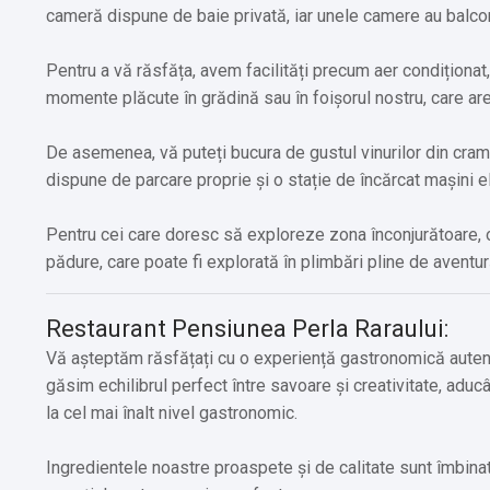
cameră dispune de baie privată, iar unele camere au balcon 
Pentru a vă răsfăța, avem facilități precum aer condiționat,
momente plăcute în grădină sau în foișorul nostru, care ar
De asemenea, vă puteți bucura de gustul vinurilor din cram
dispune de parcare proprie și o stație de încărcat mașini el
Pentru cei care doresc să exploreze zona înconjurătoare, of
pădure, care poate fi explorată în plimbări pline de aventur
Restaurant Pensiunea Perla Raraului:
Vă așteptăm răsfățați cu o experiență gastronomică autenti
găsim echilibrul perfect între savoare și creativitate, adu
la cel mai înalt nivel gastronomic.
Ingredientele noastre proaspete și de calitate sunt îmbinate