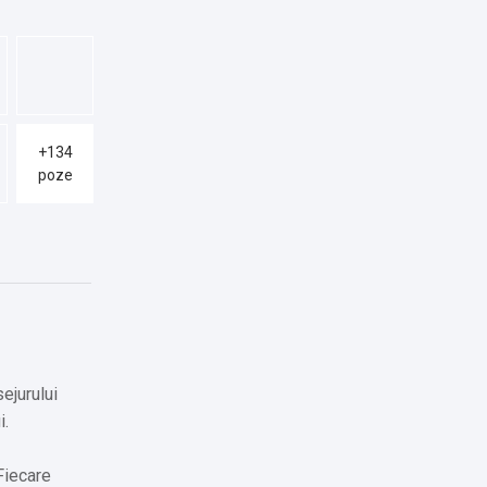
+134
poze
ejurului
i.
Fiecare