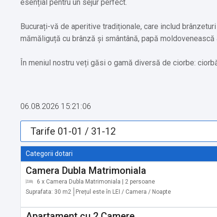
esențial pentru un sejur perfect.
Bucurați-vă de aperitive tradiționale, care includ brânzetur
mămăliguță cu brânză și smântână, papă moldovenească auten
În meniul nostru veți găsi o gamă diversă de ciorbe: ciorb
sau supă de pui preparată din găini crescute în curte, cior
Felurile principale îți vor stârni pofta de mâncare: tochit
06.08.2026 15:21:06
smântână, friptură de porc suculentă, saramură de pui, șnițe
cârnați și ciolan, și tocăniță de hribi cu smântână.
Nu puteți încheia experiența culinară fără a savura desertur
Categorii dotari
brânză dulce, papanași și colțunași, însoțite de iaurtul nost
Camera Dubla Matrimoniala
6 x Camera Dubla Matrimoniala | 2 persoane
Obiective turistice în zonă:
Suprafata: 30 m2
Prețul este în LEI / Camera / Noapte
✔️ Parc Tematic Dumbrava Minunată: 6,8 km
✔️ Iezerul Sadovei: 11,6 km
Apartament cu 2 Camere