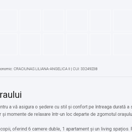
conomic: CRACIUNAS LILIANA-ANGELICA II | CUI: 33249238
raului
tru a vă asigura o ședere cu stil și confort pe întreaga durată a s
 și momente de relaxare într-un loc departe de zgomotul orașulu
copii, oferind 6 camere duble, 1 apartament și un living spațios. 