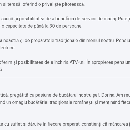
și terasă, oferind o priveliște pitorească.
 saună și posibilitatea de a beneficia de servicii de masaj. Puteț
e o capacitate de până la 30 de persoane.
a noastră și de preparatele tradiționale din meniul nostru. Pensi
ectrice.
erim și posibilitatea de a închiria ATV-uri. În apropierea pensiuni
ă.
că, pregătită cu pasiune de bucătarul nostru șef, Dorina. Am reu
când un omagiu bucătăriei tradiționale românești și menținând fiec
 cu suflet și dăruire în fiecare preparat, conștienți că mâncarea 