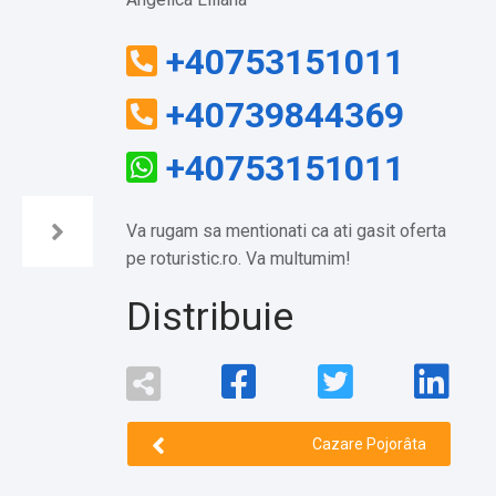
+40753151011
+40739844369
+40753151011
Va rugam sa mentionati ca ati gasit oferta
pe roturistic.ro. Va multumim!
Distribuie
Cazare Pojorâta