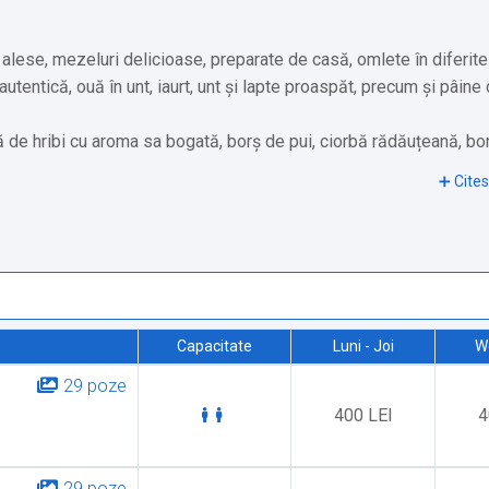
i alese, mezeluri delicioase, preparate de casă, omlete în diferit
tică, ouă în unt, iaurt, unt și lapte proaspăt, precum și pâine 
ă de hribi cu aroma sa bogată, borș de pui, ciorbă rădăuțeană, bo
bă de legume și borș de fasole.
ură moldovenească cu iaurt și brânză de burduf, sărmăluțe cu mămă
l de pui sau porc, păstrăv prăjit în crustă de mălai, varză înăbuș
ile noastre delicioase: tocini cu brânză și smântână, clătite la cu
Capacitate
Luni - Joi
W
ru special făcut în casă.
29 poze
400 LEI
4
29 poze