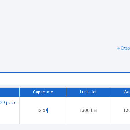
Capacitate
Luni - Joi
We
29 poze
12 x
1300 LEI
130