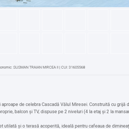
conomic: SUSMAN TRAIAN MIRCEA II | CUI: 31605568
i aproape de celebra Cascadă Vălul Miresei. Construită cu grijă 
prie, balcon și TV, dispuse pe 2 niveluri (4 la etaj și 2 la mansa
et utilată și o terasă acoperită, ideală pentru cafeaua de diminea