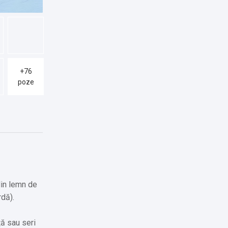
+76
poze
din lemn de
rdă).
ță sau seri