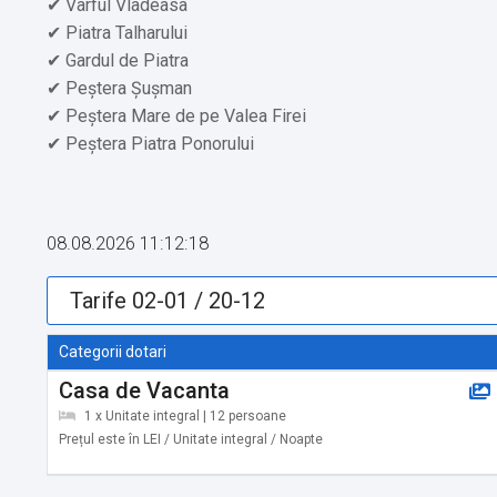
✔ Varful Vladeasa
✔ Piatra Talharului
✔ Gardul de Piatra
✔ Peștera Șușman
✔ Peștera Mare de pe Valea Firei
✔ Peștera Piatra Ponorului
✔ Poiana Vârtop
✔ Ghețarul de la Vârtop
08.08.2026 11:12:18
Servicii suplimentare incluse in pret:
✔ Gospodărie cu animale
✔ Pomi fructiferi
✔ Râu prin curte
Categorii dotari
Casa de Vacanta
1 x Unitate integral | 12 persoane
Prețul este în LEI / Unitate integral / Noapte