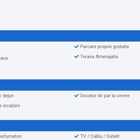
Parcare proprie gratuita
Terasa Amenajata
oaca
c dejun
Uscator de par la cerere
 incalzire
Camere nefumatori
TV / Cablu / Satelit