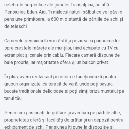
celebrele serpentine ale șoselei Transalpina, se află
Pensiunea Eden. Aici, în mijlocul naturii sălbatice vei găsi o
pensiune primitoare, la 600 m distanță de pârtiile de schi și
de teleschi.
Camerele pensiunii îți vor răsfăța privirea cu panorama lor
spre crestele mărețe ale munților, fiind echipate cu TV cu
ecran plat și canale prin cablu. Fiecare cameră dispune de
baie proprie, iar majoritatea oferă și un balcon privat.
În plus, avem restaurant primitor ce funcționează pentru
grupuri organizate, cu terasă de vară, unde poți savura
bucate tradiționale delicioase și poți simți briza muntelui pe
tenul tău.
Pentru cei pasionați de grătare și aventura pe pârtiile albe,
proprietatea oferă și facilități de grătar și un depozit pentru
echipament de schi. Pensiunea îți pune la dispoziție și