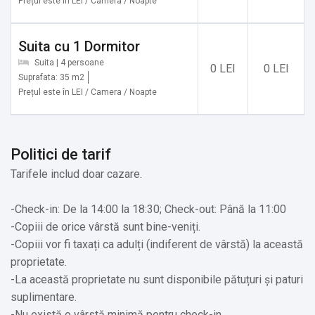
Prețul este în LEI / Camera / Noapte
Alte servicii oferite contra cost:
Suita cu 1 Dormitor
✔️ Transfer de la și/sau la aeroport
Suita | 4 persoane
0 LEI
0 LEI
✔️ Săli de conferinţă şi petreceri
Suprafata: 35 m2
Prețul este în LEI / Camera / Noapte
✔️ Restaurant (Doar pentru grupui organizate)
Politici de tarif
Tarifele includ doar cazare.
-Check-in: De la 14:00 la 18:30; Check-out: Până la 11:00
-Copiii de orice vârstă sunt bine-veniți.
-Copiii vor fi taxați ca adulți (indiferent de vârstă) la această
proprietate.
-La această proprietate nu sunt disponibile pătuțuri și paturi
suplimentare.
-Nu există o vârstă minimă pentru check-in