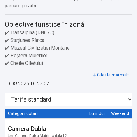
parcare privată.
Obiective turistice în zonă:
✔️ Transalpina (DN67C)
✔️ Stațiunea Rânca
✔️ Muzeul Civilizației Montane
✔️ Peștera Muierilor
✔️ Cheile Oltețului
✔️ Cheile Gilortului
✔️ Cheile Galbenului
10.08.2026 10:27:07
✔️ Obârșia Lotrului
✔️ Valea Frumoasei
✔️ Mănăstirea Tismana
✔️ Mănăstirea Dintr-un Lemn
Categorii dotari
Luni-Joi
Weekend
✔️ Mănăstirea Polovragi
✔️ Peștera Polovragi
Camera Dubla
✔️ Stațiunea Săcelu
Camera Dubla Matrimoniala | 2