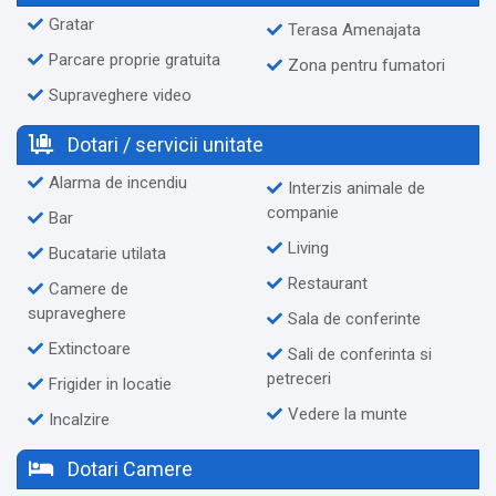
Gratar
Terasa Amenajata
Parcare proprie gratuita
Zona pentru fumatori
Supraveghere video
Dotari / servicii unitate
Alarma de incendiu
Interzis animale de
companie
Bar
Living
Bucatarie utilata
Restaurant
Camere de
supraveghere
Sala de conferinte
Extinctoare
Sali de conferinta si
petreceri
Frigider in locatie
Vedere la munte
Incalzire
Dotari Camere