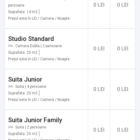
✔️ Lacul Glaciar Rosiile
0 LEI
0 LEI
persoane
✔️ Lacul Glaciar Gâlcescu
Suprafata: 14 m2
✔️ Lacul Glaciar Mija
Prețul este în LEI / Camera / Noapte
✔️ Lacul Glaciar Lacul Verde
✔️ Vârful Cârja
Studio Standard
✔️ Vârful Mândra
Camera Dubla | 2 persoane
0 LEI
0 LEI
✔️ Vârful Stoienița
Suprafata: 25 m2
✔️ Vârful Setea Mare
Prețul este în LEI / Camera / Noapte
✔️ Vârful Mohorul
✔️ Vârful Păpușa
Suita Junior
✔️ Vârful Parângul Mare
Suita | 4 persoane
✔️ Lacurile de acumulare Vidra, Petrimanul și Galbenul din
0 LEI
0 LEI
Suprafata: 25 m2
complexul hidrotehnic Lotru
Prețul este în LEI / Camera / Noapte
✔️ Padurile de stejari, mesteceni, brazi, frasini din
împrejurimi
Suita Junior Family
Suita | 2 persoane
0 LEI
0 LEI
Servicii suplimentare incluse in pret:
Suprafata: 25 m2
✔️ Etaje superioare accesibile doar pe scări