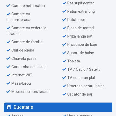
Pat suplimentar
Camere nefumatori
Paturi extra lungi
Camere cu
balcon/terasa
Patut copil
Camere cu vedere la
Plasa de tantari
atractie
Priza langa pat
Camere de familie
Prosoape de baie
Chit de igiena
Suport de haine
Chiuveta joasa
Toaleta
Garderoba sau dulap
TV / Cablu / Satelit
Internet WiFi
TV cu ecran plat
Masa/birou
Umerase pentru haine
Mobilier balcon/terasa
Uscator de par
Bucatarie
Aragaz
Hota bucatarie