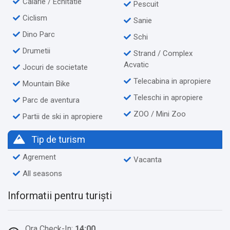
Calarie / Echitatie
Pescuit
Ciclism
Sanie
Dino Parc
Schi
Drumetii
Strand / Complex
Acvatic
Jocuri de societate
Telecabina in apropiere
Mountain Bike
Teleschi in apropiere
Parc de aventura
ZOO / Mini Zoo
Partii de ski in apropiere
Tip de turism
Agrement
Vacanta
All seasons
Informatii pentru turiști
Ora Check-In:
14:00