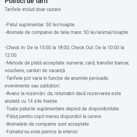
Politici de tarif
✔️ Magic Parc Râșnov, Râșnov: 6,5 km
Tarifele includ doar cazare.
✔️ Dino Parc, Râșnov: 6,8 km
✔️ Peștera Râșnoavei: 6,9 km
-Patul suplimentar: 50 lei/noapte.
✔️ Cetatea Râșnov, Râșnov: 7,1 km
-Animale de companie de talie mare: 50 lei/animal/noapte.
✔️ Peștera Valea Cetății, Râșnov: 8,1 km
✔️ Biserica Fortificată, Cristian: 10,3 km
-Check In: De la 15:00 la 18:00; Check Out: De la 10:00 la
✔️ Cheile Râșnoavei: 10,8 km
12:00.
✔️ Sanctuarul Libearty Zărnești: 14,7 km
-Metode de plată acceptate: numerar, card, transfer bancar,
✔️ Castelul Bran, Bran: 14,7 km
vouchere, carduri de vacanță.
✔️ Pârtia Bradul, Poiana Brașov: 16,2 Km
-Tarifele pot varia în funcție de anumite perioade,
✔️ Pârtia Sulinar: 16,7 km
evenimente sau sărbători.
✔️ Mănăstirea Sfântul Efrem cel Nou, Cristian: 17,3 km
-Avans la rezervări: da, returnabil dacă rezervarea este
✔️ Pârtia Bran-Zănoaga: 18,9 km
anulată cu 14 zile înainte.
✔️ Prăpăstiile Zărneștiului, Zărnești: 23,9 km
-Toate paturile suplimentare depind de disponibilitate.
✔️ Paradisul Acvatic, Brașov: 24,7 km
-Pătuț pentru copil mereu disponibil la cerere.
✔️ Biserica Neagră, Brașov: 25,3 km
-Animalele de companie sunt acceptate.
✔️ Amfiteatrul Transilvania, Moieciu de Sus: 26,2 km
-Fumatul nu este permis la interior.
✔️ Pârtie de schi Cheile Grădiștei, Fundata: 29,2 km