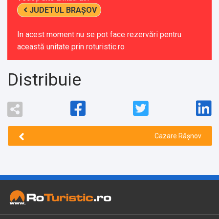
JUDETUL BRAȘOV
In acest moment nu se pot face rezervări pentru
această unitate prin roturistic.ro
Distribuie
Cazare Râșnov