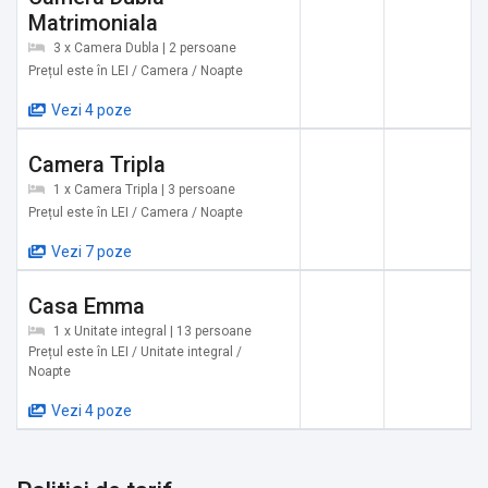
Râșnov, Dino Parc etc.
Matrimoniala
3 x Camera Dubla | 2 persoane
Pentru iubitorii de pescuit, în apropiere se află o
Prețul este în LEI / Camera / Noapte
păstrăvărie cu punct gastronomic, unde se poate pescui
Vezi 4 poze
contra cost. Pasionații de sporturi de iarnă au la dispoziție
pârtiile din Poiana Brașov, Pârtia Zănoaga din Bran și cele
Camera Tripla
din Cheile Grădiștei.
1 x Camera Tripla | 3 persoane
Prețul este în LEI / Camera / Noapte
De asemenea, în zonă există un centru de echitație, trasee
pentru drumeții și trasee de bicicletă pentru iubitorii de
Vezi 7 poze
ciclism.
Casa Emma
Vă așteptăm cu drag la Vila Emma!
1 x Unitate integral | 13 persoane
Prețul este în LEI / Unitate integral /
Noapte
Obiective turistice în zonă:
Vezi 4 poze
✔️ Pescuit - Păstrăvăria Ursu, Râșnov: 3,7 km
✔️ Cinematograful Amza Pellea, Râșnov: 5,6 km
✔️ Platforma Panoramică, Râșnov: 5,7 km