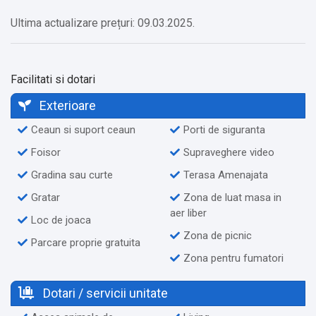
✔️ Peștera Dâmbovicioara: 38,9 km
Ultima actualizare prețuri: 09.03.2025.
Servicii suplimentare incluse in pret:
✔️ Animale de companie de talie mică
Facilitati si dotari
✔️ Etaje superioare accesibile doar pe scări
Exterioare
Ceaun si suport ceaun
Porti de siguranta
Alte servicii oferite contra cost:
Foisor
Supraveghere video
✔️ Pescuit (Cost suplimentar) În afara locației
✔️ Pat suplimentar disponibil la cerere (Cost suplimentar)
Gradina sau curte
Terasa Amenajata
✔️ Animale de companie de talie mare (Cost suplimentar)
Gratar
Zona de luat masa in
aer liber
Loc de joaca
Zona de picnic
Parcare proprie gratuita
Zona pentru fumatori
Dotari / servicii unitate