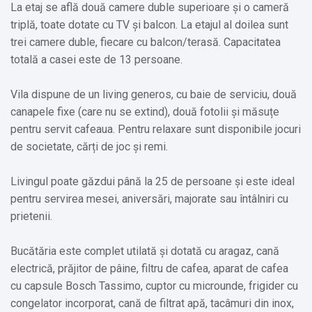
La etaj se află două camere duble superioare și o cameră
triplă, toate dotate cu TV și balcon. La etajul al doilea sunt
trei camere duble, fiecare cu balcon/terasă. Capacitatea
totală a casei este de 13 persoane.
Vila dispune de un living generos, cu baie de serviciu, două
canapele fixe (care nu se extind), două fotolii și măsuțe
pentru servit cafeaua. Pentru relaxare sunt disponibile jocuri
de societate, cărți de joc și remi.
Livingul poate găzdui până la 25 de persoane și este ideal
pentru servirea mesei, aniversări, majorate sau întâlniri cu
prietenii.
Bucătăria este complet utilată și dotată cu aragaz, cană
electrică, prăjitor de pâine, filtru de cafea, aparat de cafea
cu capsule Bosch Tassimo, cuptor cu microunde, frigider cu
congelator incorporat, cană de filtrat apă, tacâmuri din inox,