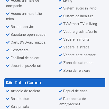
Acces animale de
Living
companie
Sistem audio in living
Acces animale talie
Sistem de incalzire
mica
TV/Smart TV in living
Baie de serviciu
Vedere gradina/curte
Bucatarie open space
Vedere la munte
Carți, DVD-uri, muzica
Vedere la strada
Extinctoare
Vedere spre parcare
Facilitati de calcat
Zona de luat masa
Jocuri si puzzle-uri
Zona de relaxare
Dotari Camere
Articole de toaleta
Papuci de casa
Baie cu dus
Pardoseala de
lemn/parchet
Baie privata