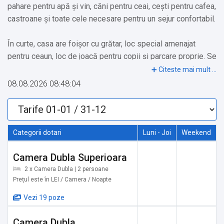
pahare pentru apă și vin, căni pentru ceai, cești pentru cafea,
castroane și toate cele necesare pentru un sejur confortabil.
În curte, casa are foișor cu grătar, loc special amenajat
pentru ceaun, loc de joacă pentru copii și parcare proprie. Se
închiriază atât pe camere, cât și integral.
08.08.2026 08:48:04
Se acceptă animale de companie de talie mică gratuit, iar
pentru cele de talie medie și mare se percepe taxă.
Încălzirea se face prin pompă de căldură și centrală
electrică.
Categorii dotari
Luni - Joi
Weekend
Camera Dubla Superioara
Localizare:
2 x Camera Dubla | 2 persoane
Vila Emma este situată pe strada Glăjăriei, pe drumul
Prețul este în LEI / Camera / Noapte
principal care duce către Cabana Mălăiești și Vârful Omu. În
Vezi 19 poze
apropiere se află numeroase atracții turistice: Prăpăstiile
Zărneștilor, Castelul Bran, Valea cu Povești Bran, Cetatea
Camera Dubla