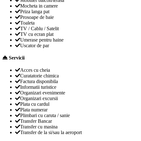
Mobilier balcon/terasa
Mocheta in camere
Priza langa pat
Prosoape de baie
Toaleta
TV / Cablu / Satelit
TV cu ecran plat
Umerase pentru haine
Uscator de par
Servicii
Acces cu cheia
Curatatorie chimica
Factura disponibila
Informatii turistice
Organizari evenimente
Organizari excursii
Plata cu cardul
Plata numerar
Plimbari cu caruta / sanie
Transfer Bancar
Transfer cu masina
Transfer de la si/sau la aeroport