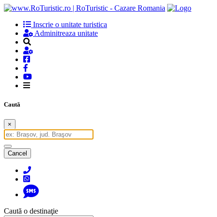
Inscrie o unitate turistica
Adminitreaza unitate
Caută
×
Cancel
Caută o destinaţie