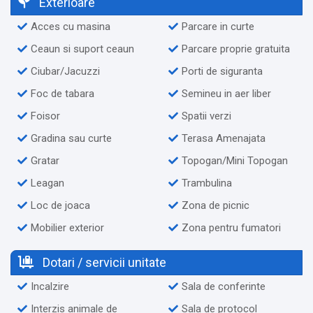
Exterioare
✔️ Învățăm jocul de pe Someș - spectacol al Ansamblului
Acces cu masina
Parcare in curte
Folcloric
Ceaun si suport ceaun
Parcare proprie gratuita
✔️ Foc de tabără pentru seri memorabile
✔️ Vizionare a piesei de teatru Nescris “Constantin Iugan”
Ciubar/Jacuzzi
Porti de siguranta
din comuna Șant
Foc de tabara
Semineu in aer liber
Foisor
Spatii verzi
Alte servicii oferite contra cost:
Gradina sau curte
Terasa Amenajata
✔️ Spectacol cu tradiții din zonă pentru grupuri (la cerere)
Gratar
Topogan/Mini Topogan
✔️ Serviciu de transfer auto
✔️ Organizăm evenimente
Leagan
Trambulina
✔️ Organizăm tabere
Loc de joaca
Zona de picnic
Mobilier exterior
Zona pentru fumatori
Dotari / servicii unitate
Incalzire
Sala de conferinte
Interzis animale de
Sala de protocol