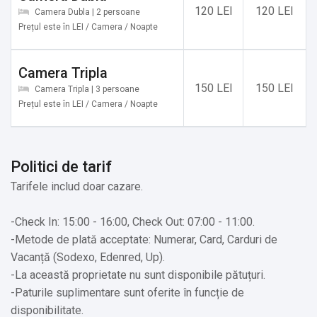
120 LEI
120 LEI
Obiective turistice:
Camera Dubla | 2 persoane
Prețul este în LEI / Camera / Noapte
✔️ Lacul Lala
✔️ Vârful Ineu
✔️ Poiana Narciselor
Camera Tripla
✔️ Munții Suhardului
150 LEI
150 LEI
Camera Tripla | 3 persoane
✔️ Pasul Rotunda
Prețul este în LEI / Camera / Noapte
✔️ Lacul Colibița
✔️ Pasul Tihuța
✔️ Munții Călimani
Politici de tarif
✔️ Vârful Bistricioru
Tarifele includ doar cazare.
✔️ Munții Țibleș
✔️ Munții Bârgăului
-Check In: 15:00 - 16:00, Check Out: 07:00 - 11:00.
✔️ Munții Rodnei
-Metode de plată acceptate: Numerar, Card, Carduri de
✔️ Stâncile Tătarului
Vacanță (Sodexo, Edenred, Up).
✔️ Cheile Bistriței Ardelene
-La această proprietate nu sunt disponibile pătuțuri.
✔️ Tăul Zânelor
-Paturile suplimentare sunt oferite în funcție de
✔️ Tăul de la Zagra
disponibilitate.
✔️ Biserica Evanghelică din Herina