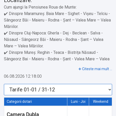
Localizare:
Cum ajungi la Pensiunea Roua de Munte:
✔️ Dinspre Maramureș: Baia Mare - Sighet - Vișeu - Telciu -
Sângeorz Băi - Maieru - Rodna - Șant – Valea Mare – Valea
Măriilor.
✔️ Dinspre Cluj-Napoca: Gherla - Dej - Beclean - Salva -
Năsaud - Sângeorz Băi - Maieru - Rodna - Șant – Valea
Mare – Valea Măriilor.
✔️ Dinspre Mureș: Reghin - Teaca - Bistrița Năsaud -
Sângeorz Bai - Maieru - Rodna - Șant - Valea Mare – Valea
Măriilor.
✔️ Dinspre Suceava: Vatra Dornei - Bistrița Năsaud -
06.08.2026 12:18:00
Sângeorz Băi - Maieru - Rodna - Șant - Valea Mare – Valea
Măriilor.
✔️ Drumul este practicabil atât pe timp de vară cât și pe
timp de iarnă.
Categorii dotari
Luni - Joi
Weekend
Obiective turistice în zonă:
Camera Dubla