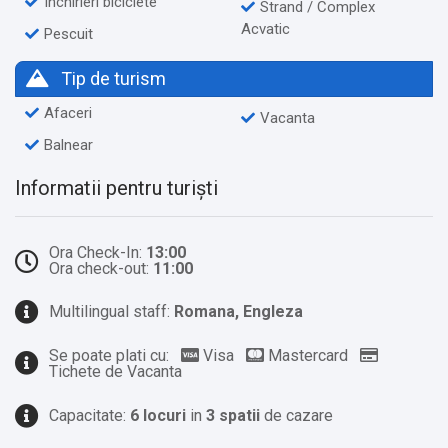
Inchirieri biciclete
Strand / Complex
Acvatic
Pescuit
Tip de turism
Afaceri
Vacanta
Balnear
Informatii pentru turiști
Ora Check-In:
13:00
Ora check-out:
11:00
Multilingual staff:
Romana, Engleza
Se poate plati cu:
Visa
Mastercard
Tichete de Vacanta
Capacitate:
6 locuri
in
3 spatii
de cazare