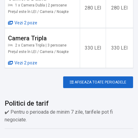
✔️ Sesiuni de Fotografie
1 x Camera Dubla | 2 persoane
280 LEI
280 LEI
✔️ Vizionare Filme în Aer Liber
Prețul este în LEI / Camera / Noapte
✔️ Restaurante/Terase/Discoteci
Vezi 2 poze
Camera Tripla
2 x Camera Tripla | 3 persoane
330 LEI
330 LEI
Prețul este în LEI / Camera / Noapte
Vezi 2 poze
AFISEAZA TOATE PERIOADELE
Politici de tarif
✔️ Pentru o perioada de minim 7 zile, tarifele pot fi
negociate.