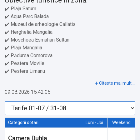
Obiective turistice în zonă:
✔️ Plaja Saturn
✔️ Aqua Parc Balada
✔️ Muzeul de arheologie Callatis
✔️ Herghelia Mangalia
✔️ Moscheea Esmahan Sultan
✔️ Plaja Mangalia
✔️ Pădurea Comorova
✔️ Pestera Movile
✔️ Pestera Limanu
Activități:
09.08.2026 15:42:05
✔️ Tratamente Balneare
✔️ Pescuit
✔️ Scufundări
✔️ Plimbări cu Bicicleta
Categorii dotari
Luni - Joi
Weekend
✔️ Plimbari pe mare
✔️ Echitație
Camera Dubla