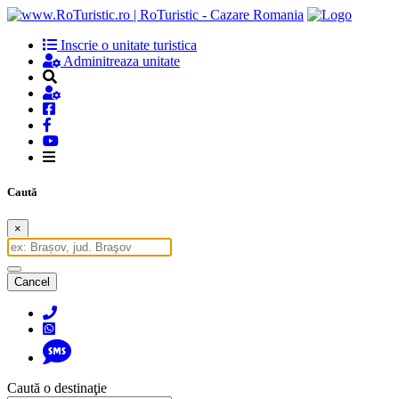
Inscrie o unitate turistica
Adminitreaza unitate
Caută
×
Cancel
Caută o destinaţie