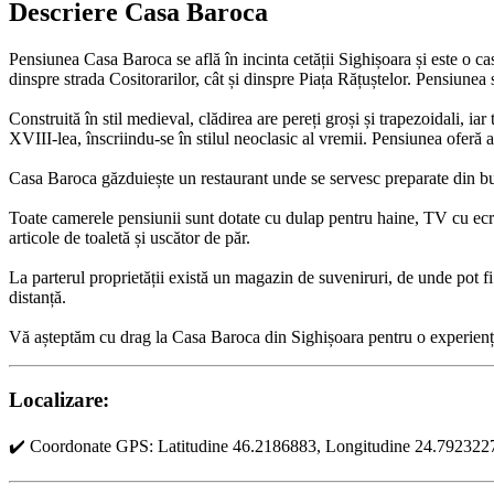
Descriere Casa Baroca
Pensiunea Casa Baroca se află în incinta cetății Sighișoara și este o cas
dinspre strada Cositorarilor, cât și dinspre Piața Rățuștelor. Pensiune
Construită în stil medieval, clădirea are pereți groși și trapezoidali, ia
XVIII-lea, înscriindu-se în stilul neoclasic al vremii. Pensiunea oferă ac
Casa Baroca găzduiește un restaurant unde se servesc preparate din bucă
Toate camerele pensiunii sunt dotate cu dulap pentru haine, TV cu ecran
articole de toaletă și uscător de păr.
La parterul proprietății există un magazin de suveniruri, de unde pot f
distanță.
Vă așteptăm cu drag la Casa Baroca din Sighișoara pentru o experiență
Localizare:
✔️ Coordonate GPS: Latitudine 46.2186883, Longitudine 24.792322