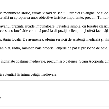
ă monument istoric, situată vizavi de sediul Parohiei Evanghelice și de Tu
a se află în apropierea unor obiective turistice importante, precum Turnu
r tavanul prezintă arcade impunătoare. Fațadele simple, cu ferestre clasiciz
ces la o bucătărie comună pusă la dispoziția clienților și oferă facilități 
tăria locală. De asemenea, oferim servicii de asistență medicală și ghid 
 plat, radio, minibar, baie proprie, lenjerie de pat și prosoape de baie.
i închiriate costume medievale, precum și o cafenea. Scara Acoperită din 
 autentică în inima cetății medievale!
7