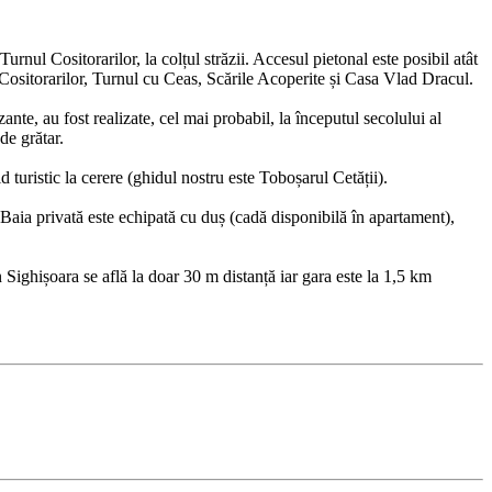
rnul Cositorarilor, la colțul străzii. Accesul pietonal este posibil atât
l Cositorarilor, Turnul cu Ceas, Scările Acoperite și Casa Vlad Dracul.
ante, au fost realizate, cel mai probabil, la începutul secolului al
de grătar.
turistic la cerere (ghidul nostru este Toboșarul Cetății).
 Baia privată este echipată cu duș (cadă disponibilă în apartament),
Sighișoara se află la doar 30 m distanță iar gara este la 1,5 km