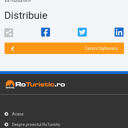
Va multumim!
Distribuie
Cazare Sighișoara
Acasa
Despre proiectul RoTuristic