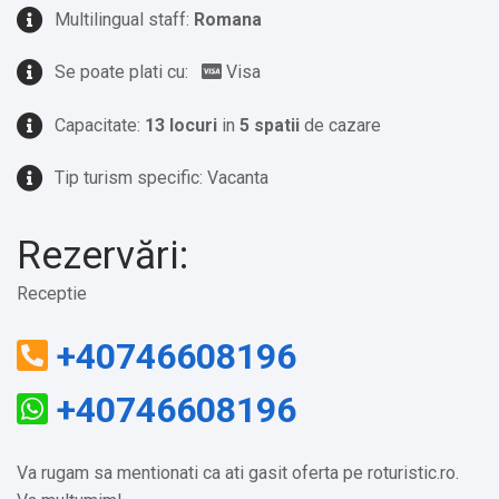
Multilingual staff:
Romana
Se poate plati cu:
Visa
Capacitate:
13 locuri
in
5 spatii
de cazare
Tip turism specific: Vacanta
Rezervări:
Receptie
+40746608196
+40746608196
Va rugam sa mentionati ca ati gasit oferta pe roturistic.ro.