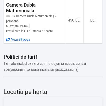
Obiective turistice în zonă:
Camera Dubla
Matrimoniala
Obiective turistice in apropiere:
8 x Camera Dubla Matrimoniala | 2
Manastirea Bucium,Asezamantul de la Sinca Veche
450 LEI
LEI
persoane
(Manastirea rupestra), Poiana narciselor.
Suprafata: 24 m2
Manastirea Sambata, Cetatea Fagaras.
Prețul este în LEI / Camera / Noapte
Vezi 29 poze
Servicii suplimentare incluse in pret:
Mic dejun și acces piscina interioara incalzita
Politici de tarif
Tarifele includ cazare cu mic dejun și acces centru
spa(piscina interioara incalzita ,jacuzzi,sauna)
Locatia pe harta