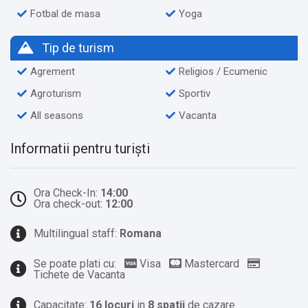
Fotbal de masa
Yoga
Tip de turism
Agrement
Religios / Ecumenic
Agroturism
Sportiv
All seasons
Vacanta
Informatii pentru turiști
Ora Check-In:
14:00
Ora check-out:
12:00
Multilingual staff:
Romana
Se poate plati cu:
Visa
Mastercard
Tichete de Vacanta
Capacitate:
16 locuri
in
8 spatii
de cazare