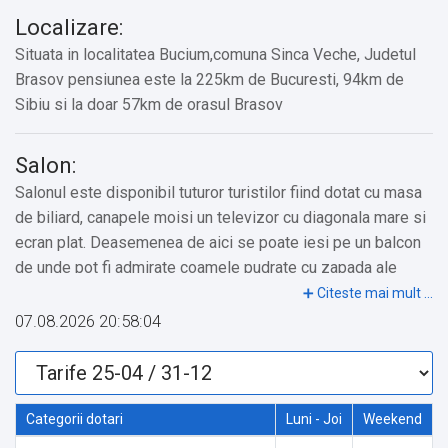
Localizare:
Situata in localitatea Bucium,comuna Sinca Veche, Judetul
Brasov pensiunea este la 225km de Bucuresti, 94km de
Sibiu si la doar 57km de orasul Brasov
Salon:
Salonul este disponibil tuturor turistilor fiind dotat cu masa
de biliard, canapele moisi un televizor cu diagonala mare si
ecran plat. Deasemenea de aici se poate iesi pe un balcon
de unde pot fi admirate coamele pudrate cu zapada ale
Muntilor Fagaras.
07.08.2026 20:58:04
Restaurant Pensiunea Casa Moga:
Clientii beneficiaza de servicii de masa astfel:mic dejun,
demipensiune, pensiune completa.
Categorii dotari
Luni - Joi
Weekend