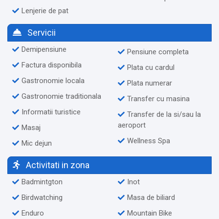
Lenjerie de pat
Servicii
Demipensiune
Pensiune completa
Factura disponibila
Plata cu cardul
Gastronomie locala
Plata numerar
Gastronomie traditionala
Transfer cu masina
Informatii turistice
Transfer de la si/sau la
aeroport
Masaj
Wellness Spa
Mic dejun
Activitati in zona
Badmintgton
Inot
Birdwatching
Masa de biliard
Enduro
Mountain Bike