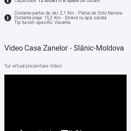
Capacitate:
12 locuri
in
6 spatii
de cazare
Distanta partie de ski: 2,1 Km - Pârtia de Schi Nemira
Distanta plaja: 15,2 Km - Ștrand cu apă sărată
Tip turism specific: Vacanta
Video Casa Zanelor - Slănic-Moldova
Tur virtual prezentare Video: