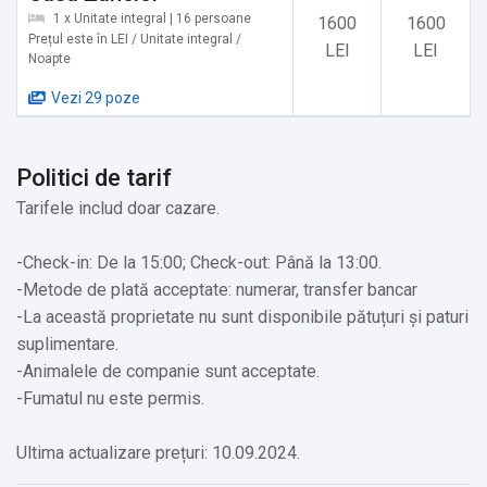
1 x Unitate integral | 16 persoane
1600
1600
Alte servicii oferite contra cost:
Prețul este în LEI / Unitate integral /
LEI
LEI
✔️ Ciubărul cu hidromasaj și saună (Cost suplimentar)
Noapte
✔️ Saună (Cost suplimentar)
Vezi 29 poze
Politici de tarif
Tarifele includ doar cazare.
-Check-in: De la 15:00; Check-out: Până la 13:00.
-Metode de plată acceptate: numerar, transfer bancar
-La această proprietate nu sunt disponibile pătuțuri și paturi
suplimentare.
-Animalele de companie sunt acceptate.
-Fumatul nu este permis.
Ultima actualizare prețuri: 10.09.2024.