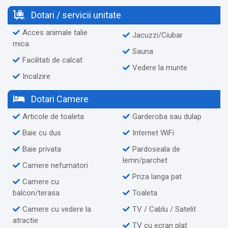
Dotari / servicii unitate
Acces animale talie
Jacuzzi/Ciubar
mica
Sauna
Facilitati de calcat
Vedere la munte
Incalzire
Dotari Camere
Articole de toaleta
Garderoba sau dulap
Baie cu dus
Internet WiFi
Baie privata
Pardoseala de
lemn/parchet
Camere nefumatori
Priza langa pat
Camere cu
balcon/terasa
Toaleta
Camere cu vedere la
TV / Cablu / Satelit
atractie
TV cu ecran plat