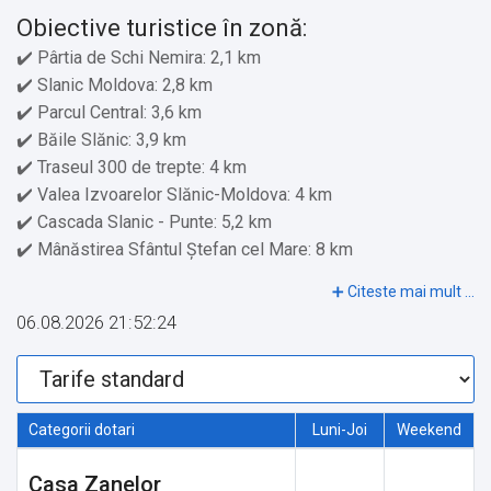
Obiective turistice în zonă:
✔️ Pârtia de Schi Nemira: 2,1 km
✔️ Slanic Moldova: 2,8 km
✔️ Parcul Central: 3,6 km
✔️ Băile Slănic: 3,9 km
✔️ Traseul 300 de trepte: 4 km
✔️ Valea Izvoarelor Slănic-Moldova: 4 km
✔️ Cascada Slanic - Punte: 5,2 km
✔️ Mânăstirea Sfântul Ștefan cel Mare: 8 km
✔️ Salina Târgu Ocna: 14,9 km
✔️ Ștrand cu apă sărată, Târgu Ocna: 15,2 km
06.08.2026 21:52:24
✔️ Castelul Ghica din Dofteana: 22 km
Servicii suplimentare incluse in pret:
✔️ Etaje superioare accesibile doar pe scări
Categorii dotari
Luni-Joi
Weekend
✔️ Aparat pentru prepararea de ceai/cafea
Casa Zanelor