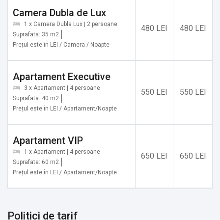
Obiective turistice în zonă:
Camera Dubla de Lux
✔️ Cazinoul Slănic Moldova: 280 m
1 x Camera Dubla Lux | 2 persoane
480 LEI
480 LEI
✔️ Platoul de sub vârful Cerbu: 400 m
Suprafata: 35 m2
✔️ Parcul din Slănic Moldova: 450 m
Prețul este în LEI / Camera / Noapte
✔️ Traseul 300 de trepte, Slănic Moldova: 750 m
✔️ Valea Izvoarelor Slănic-Moldova: 750 m
Apartament Executive
✔️ Pârtia de schi Nemira, Slănic Moldova: 1,3 km
3 x Apartament | 4 persoane
✔️ Cheile și Cascada Slănicului: 2 km
550 LEI
550 LEI
Suprafata: 40 m2
✔️ Mănăstirea Sfântul Voievod Ștefan cel Mare: 11,4 km
Prețul este în LEI / Apartament/Noapte
✔️ Centrul Balnear Parc Măgura Targu Ocna: 16,8 km
✔️ Izvoarele minerale (Cele 7 izvoare): 16,9 km
✔️ Salina Târgu Ocna, Târgu Ocna: 18,3 km
Apartament VIP
✔️ Mănăstirea Măgura Ocnei: 18,5 km
1 x Apartament | 4 persoane
650 LEI
650 LEI
Suprafata: 60 m2
Prețul este în LEI / Apartament/Noapte
Servicii suplimentare incluse in pret:
✔️ Acces la SPA și centru de wellness
✔️ Etaje superioare accesibile și pe scări
Politici de tarif