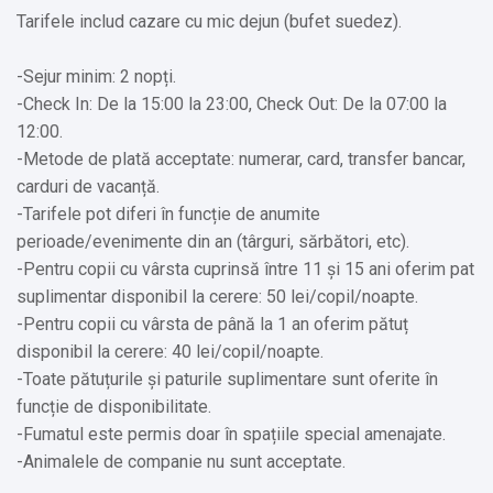
Tarifele includ cazare cu mic dejun (bufet suedez).
Alte servicii oferite contra cost:
✔️ Serviciu de transfer (Cost suplimentar)
-Sejur minim: 2 nopți.
✔️ Organizăm evenimente (Cost suplimentar)
-Check In: De la 15:00 la 23:00, Check Out: De la 07:00 la
✔️ Săli de conferinţă şi petreceri (Cost suplimentar)
12:00.
✔️ Serviciu de spălătorie și călcătorie (Cost suplimentar)
-Metode de plată acceptate: numerar, card, transfer bancar,
carduri de vacanță.
-Tarifele pot diferi în funcție de anumite
perioade/evenimente din an (târguri, sărbători, etc).
-Pentru copii cu vârsta cuprinsă între 11 și 15 ani oferim pat
suplimentar disponibil la cerere: 50 lei/copil/noapte.
-Pentru copii cu vârsta de până la 1 an oferim pătuț
disponibil la cerere: 40 lei/copil/noapte.
-Toate pătuțurile și paturile suplimentare sunt oferite în
funcție de disponibilitate.
-Fumatul este permis doar în spațiile special amenajate.
-Animalele de companie nu sunt acceptate.