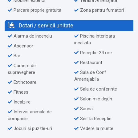
Mobilier exterior
Terasa Amenajata
Parcare proprie gratuita
Zona pentru fumatori
Dotari / servicii unitate
Alarma de incendiu
Piscina interioara
incalzita
Ascensor
Receptie 24 ore
Bar
Restaurant
Camere de
supraveghere
Sala de Conf
Amenajabila
Extinctoare
Sala de conferinte
Fitness
Salon mic dejun
Incalzire
Sauna
Interzis animale de
companie
Seif la Receptie
Jocuri si puzzle-uri
Vedere la munte