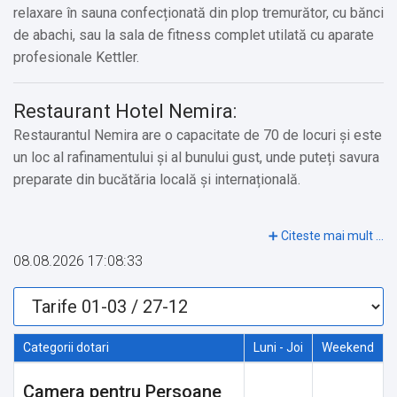
relaxare în sauna confecționată din plop tremurător, cu bănci
de abachi, sau la sala de fitness complet utilată cu aparate
profesionale Kettler.
Restaurant Hotel Nemira:
Restaurantul Nemira are o capacitate de 70 de locuri și este
un loc al rafinamentului și al bunului gust, unde puteți savura
preparate din bucătăria locală și internațională.
Restaurant Nemira vă pune la dispoziţie spaţii elegante şi
pline de stil, locul perfect pentru o călătorie culinara, unde
08.08.2026 17:08:33
puteţi savura preparate excelente sau poate fi spațiul ideal
pentru organizarea de dineuri, cine, mese festive și
evenimente speciale.
Categorii dotari
Luni - Joi
Weekend
Sala de conferinţe:
Camera pentru Persoane
Calitatea, seriozitatea și profesionalismul au fost și vor