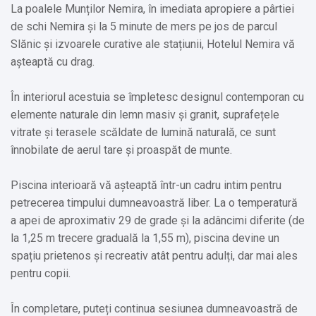
La poalele Munților Nemira, în imediata apropiere a pârtiei
de schi Nemira și la 5 minute de mers pe jos de parcul
Slănic și izvoarele curative ale stațiunii, Hotelul Nemira vă
așteaptă cu drag.
În interiorul acestuia se împletesc designul contemporan cu
elemente naturale din lemn masiv și granit, suprafețele
vitrate și terasele scăldate de lumină naturală, ce sunt
înnobilate de aerul tare și proaspăt de munte.
Piscina interioară vă așteaptă într-un cadru intim pentru
petrecerea timpului dumneavoastră liber. La o temperatură
a apei de aproximativ 29 de grade și la adâncimi diferite (de
la 1,25 m trecere graduală la 1,55 m), piscina devine un
spațiu prietenos și recreativ atât pentru adulți, dar mai ales
pentru copii.
În completare, puteți continua sesiunea dumneavoastră de