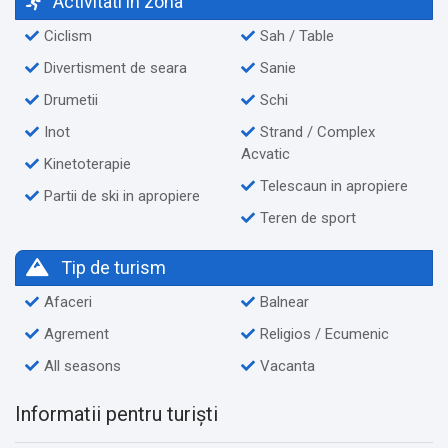
Activitati in zona
Ciclism
Sah / Table
Divertisment de seara
Sanie
Drumetii
Schi
Inot
Strand / Complex
Acvatic
Kinetoterapie
Telescaun in apropiere
Partii de ski in apropiere
Teren de sport
Tip de turism
Afaceri
Balnear
Agrement
Religios / Ecumenic
All seasons
Vacanta
Informatii pentru turiști