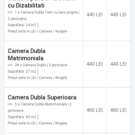
cu Dizabilitati
ramâne întotdeauna elementele definitorii în ceea ce
privește activitatea noastră.
1 x Camera Dubla Twin cu baie proprie |
440 LEI
440 LEI
2 persoane
Suprafata: 24 m2
Suntem dedicați oferirii celor mai bune servicii, astfel încat
Prețul este în LEI / Camera / Noapte
reântoarcerea în hotelul nostru să nu constituie doar o
necesitate ci o veritabilă placere.
Camera Dubla
Matrimoniala
Sala de conferințe are o capacitate de 40 de locuri, ideala
440 LEI
440 LEI
pentru oranizarea de evenimente corporate, cursuri,
28 x Camera Dubla | 2 persoane
Suprafata: 27 m2
seminarii, etc.
Prețul este în LEI / Camera / Noapte
Dotări sală de conferințe:
✔️ Video proiector
Camera Dubla Superioara
✔️ Flip-chart
5 x Camera Dubla Matrimoniala | 2
460 LEI
460 LEI
✔️ Sistem de sonorizare
persoane
Suprafata: 30 m2
✔️ Spații pentru coffee break
Prețul este în LEI / Camera / Noapte