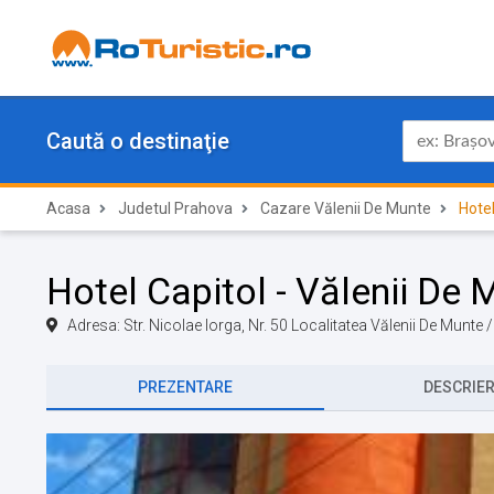
Caută o destinaţie
Acasa
Judetul Prahova
Cazare Vălenii De Munte
Hotel
Hotel Capitol - Vălenii De 
Adresa: Str. Nicolae Iorga, Nr. 50 Localitatea Vălenii De Munt
PREZENTARE
DESCRIE