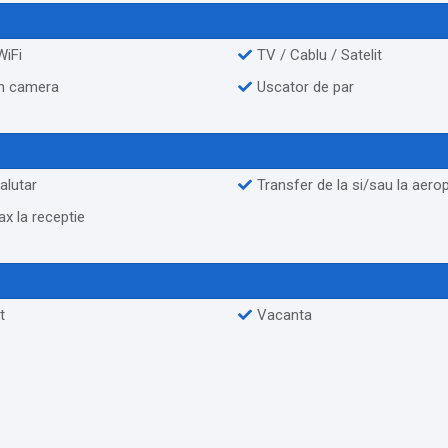
WiFi
TV / Cablu / Satelit
in camera
Uscator de par
alutar
Transfer de la si/sau la aero
Fax la receptie
t
Vacanta