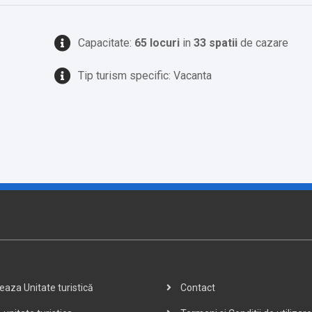
Capacitate:
65 locuri
in
33 spatii
de cazare
Tip turism specific: Vacanta
aza Unitate turistică
Contact