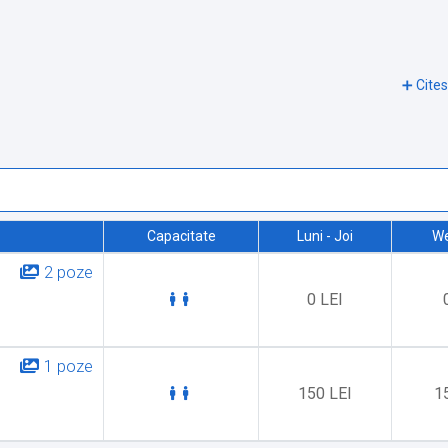
Capacitate
Luni - Joi
W
2 poze
0 LEI
1 poze
150 LEI
1