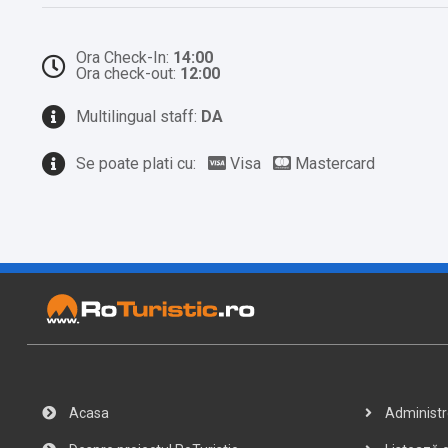
Ora Check-In:
14:00
Ora check-out:
12:00
Multilingual staff:
DA
Se poate plati cu:
Visa
Mastercard
Acasa
Administre