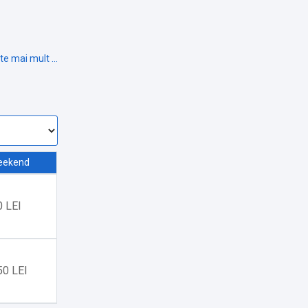
eekend
0 LEI
50 LEI