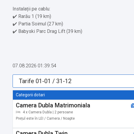
Instalații pe cablu:
✔️ Rarău 1 (19 km)
✔️ Partia Soimul (27 km)
✔️ Babyski Parc Drag Lift (39 km)
Transport public:
✔️ Tren Câmpulung Moldovenesc (14 km)
✔️ Tren Sadova (14 km)
07.08.2026 01:39:54
Aeroporturi în apropiere:
✔️ Aeroportul Suceava (59 km)
✔️ Aeroportul Internațional Cernăuți (74 km)
Categorii dotari
Camera Dubla Matrimoniala
Servicii suplimentare incluse in pret:
4 x Camera Dubla | 2 persoane
✔️ Apa plata, afinata
Prețul este în LEI / Camera / Noapte
Camera Dubla Twin