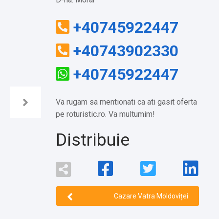
+40745922447
+40743902330
+40745922447
Va rugam sa mentionati ca ati gasit oferta
pe roturistic.ro. Va multumim!
Distribuie
Cazare Vatra Moldoviței