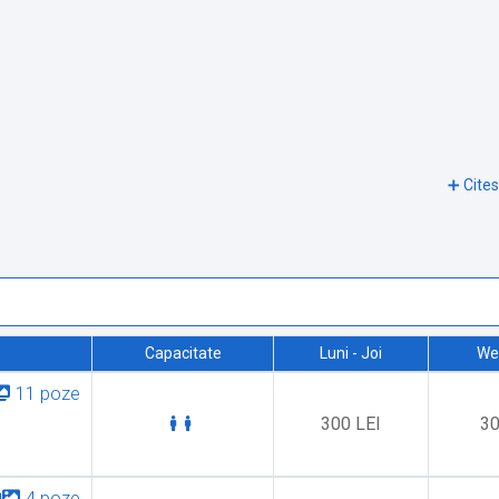
Capacitate
Luni - Joi
We
11 poze
300 LEI
30
4 poze