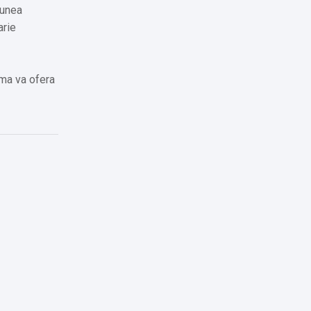
iunea
arie
ema va ofera