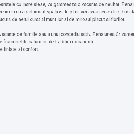
paratele culinare alese, va garanteaza o vacanta de neuitat. Pens
ecum si un apartament spatios. In plus, vei avea acces la o bucat
cura de aerul curat al muntilor si de mirosul placut al florilor.
 vacante de familie sau a unui concediu activ, Pensiunea Crizant
 frumusetile naturii si ale traditiei romanesti.
 liniste si confort.